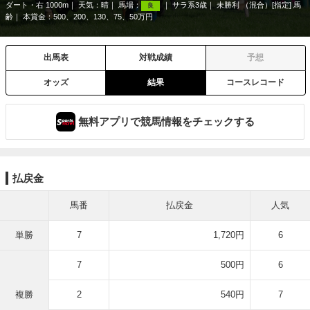
ダート・右 1000m
天気：
晴
馬場：
サラ系3歳
未勝利 （混合）[指定] 馬
良
齢
本賞金：500、200、130、75、50万円
出馬表
対戦成績
予想
オッズ
結果
コースレコード
無料アプリで競馬情報をチェックする
払戻金
馬番
払戻金
人気
単勝
7
1,720円
6
7
500円
6
複勝
2
540円
7