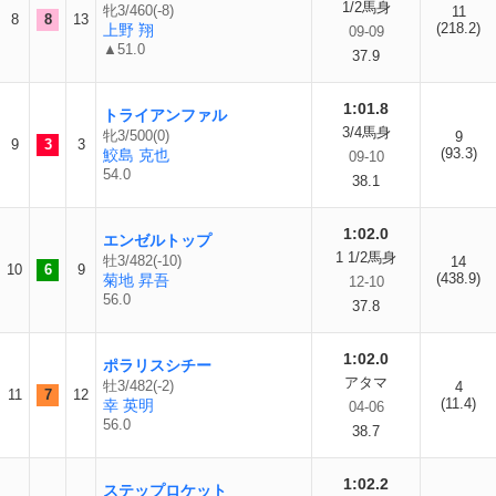
1/2馬身
牝3/460(-8)
11
8
8
13
(218.2)
上野 翔
09-09
▲51.0
37.9
1:01.8
トライアンファル
3/4馬身
牝3/500(0)
9
9
3
3
(93.3)
鮫島 克也
09-10
54.0
38.1
1:02.0
エンゼルトップ
1 1/2馬身
牡3/482(-10)
14
10
6
9
(438.9)
菊地 昇吾
12-10
56.0
37.8
1:02.0
ポラリスシチー
アタマ
牡3/482(-2)
4
11
7
12
(11.4)
幸 英明
04-06
56.0
38.7
1:02.2
ステップロケット