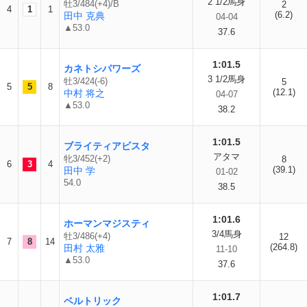
2 1/2馬身
牡3/484(+4)/B
2
4
1
1
(6.2)
田中 克典
04-04
▲53.0
37.6
1:01.5
カネトシパワーズ
3 1/2馬身
牡3/424(-6)
5
5
5
8
(12.1)
中村 将之
04-07
▲53.0
38.2
1:01.5
ブライティアビスタ
アタマ
牝3/452(+2)
8
6
3
4
(39.1)
田中 学
01-02
54.0
38.5
1:01.6
ホーマンマジスティ
3/4馬身
牡3/486(+4)
12
7
8
14
(264.8)
田村 太雅
11-10
▲53.0
37.6
1:01.7
ベルトリック