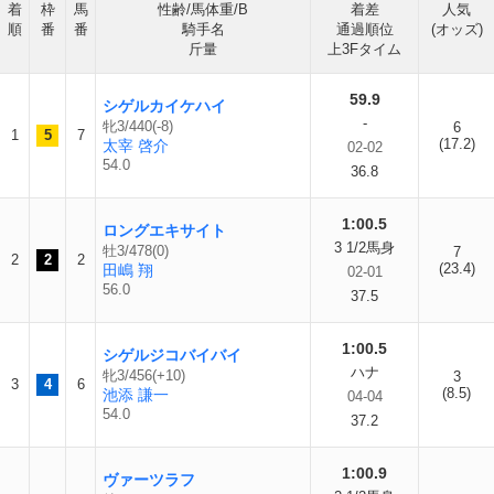
着
枠
馬
性齢/馬体重/B
着差
人気
順
番
番
騎手名
通過順位
(オッズ)
斤量
上3Fタイム
59.9
シゲルカイケハイ
-
牝3/440(-8)
6
1
5
7
(17.2)
太宰 啓介
02-02
54.0
36.8
1:00.5
ロングエキサイト
3 1/2馬身
牡3/478(0)
7
2
2
2
(23.4)
田嶋 翔
02-01
56.0
37.5
1:00.5
シゲルジコバイバイ
ハナ
牝3/456(+10)
3
3
4
6
(8.5)
池添 謙一
04-04
54.0
37.2
1:00.9
ヴァーツラフ