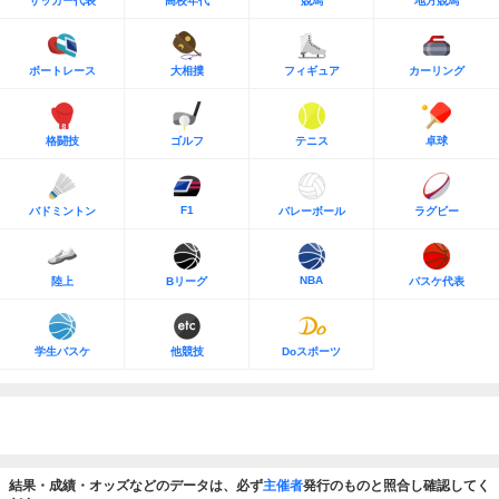
サッカー代表
高校年代
競馬
地方競馬
ボートレース
大相撲
フィギュア
カーリング
格闘技
ゴルフ
テニス
卓球
F1
バドミントン
バレーボール
ラグビー
NBA
陸上
Bリーグ
バスケ代表
学生バスケ
他競技
Doスポーツ
結果・成績・オッズなどのデータは、必ず
主催者
発行のものと照合し確認してく