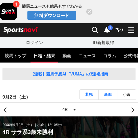
競馬ニュースも結果もすぐわかる
閉じる
スポーツナビ
検索
通知
i
ログイン
ID新規取得
競馬トップ
日程・結果
動画
ニュース
コラム
公式情
【連載】競馬予想AI『VUMA』の3連複指南
札幌
新潟
小倉
9月2日（土）
2006年9月2日（土）
小倉
12:10発走
4R サラ系3歳未勝利