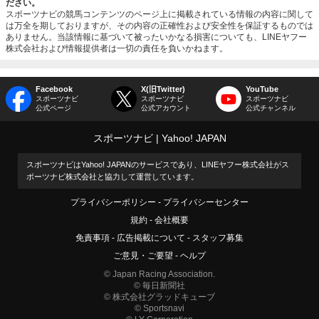
ださい。
スポーツナビの競馬コンテンツのページ上に掲載されている情報の内容に関して
は万全を期しておりますが、その内容の正確性および安全性を保証するものでは
ありません。当該情報に基づいて被ったいかなる損害についても、LINEヤフー
株式会社および情報提供者は一切の責任を負いかねます。
Facebook
X(旧Twitter)
YouTube
スポーツナビ
スポーツナビ
スポーツナビ
公式ページ
公式アカウント
公式チャンネル
スポーツナビ
Yahoo! JAPAN
スポーツナビはYahoo! JAPANのサービスであり、LINEヤフー株式会社がス
ポーツナビ株式会社と協力して運営しています。
プライバシーポリシー
プライバシーセンター
規約
会社概要
免責事項
広告掲載について
スタッフ募集
ご意見・ご要望
ヘルプ
© Japan Racing Association.
© 毎日新聞社
© 株式会社グラッドキューブ
© Sportsnavi