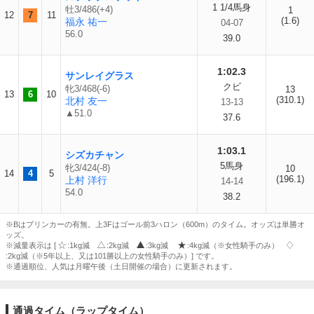
1 1/4馬身
牡3/486(+4)
1
12
7
11
(1.6)
福永 祐一
04-07
56.0
39.0
1:02.3
サンレイグラス
クビ
牝3/468(-6)
13
13
6
10
(310.1)
北村 友一
13-13
▲51.0
37.6
1:03.1
シズカチャン
5馬身
牝3/424(-8)
10
14
4
5
(196.1)
上村 洋行
14-14
54.0
38.2
※Bはブリンカーの有無。上3Fはゴール前3ハロン（600m）のタイム。オッズは単勝オ
ッズ。
※減量表示は [
:1kg減
:2kg減
:3kg減
:4kg減（※女性騎手のみ）
:2kg減（※5年以上、又は101勝以上の女性騎手のみ）] です。
※通過順位、人気は月曜午後（土日開催の場合）に更新されます。
通過タイム（ラップタイム）