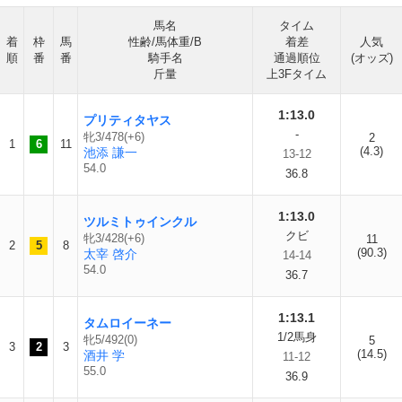
馬名
タイム
着
枠
馬
性齢/馬体重/B
着差
人気
順
番
番
騎手名
通過順位
(オッズ)
斤量
上3Fタイム
1:13.0
プリティタヤス
-
牝3/478(+6)
2
1
6
11
(4.3)
池添 謙一
13-12
54.0
36.8
1:13.0
ツルミトゥインクル
クビ
牝3/428(+6)
11
2
5
8
(90.3)
太宰 啓介
14-14
54.0
36.7
1:13.1
タムロイーネー
1/2馬身
牝5/492(0)
5
3
2
3
(14.5)
酒井 学
11-12
55.0
36.9