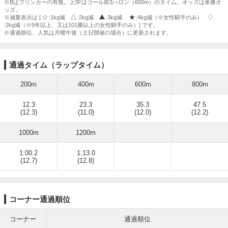
※Bはブリンカーの有無。上3Fはゴール前3ハロン（600m）のタイム。オッズは単勝オ
ッズ。
※減量表示は [
:1kg減
:2kg減
:3kg減
:4kg減（※女性騎手のみ）
:2kg減（※5年以上、又は101勝以上の女性騎手のみ）] です。
※通過順位、人気は月曜午後（土日開催の場合）に更新されます。
通過タイム（ラップタイム）
200m
400m
600m
800m
12.3
23.3
35.3
47.5
(12.3)
(11.0)
(12.0)
(12.2)
1000m
1200m
1:00.2
1:13.0
(12.7)
(12.8)
コーナー通過順位
コーナー
通過順位