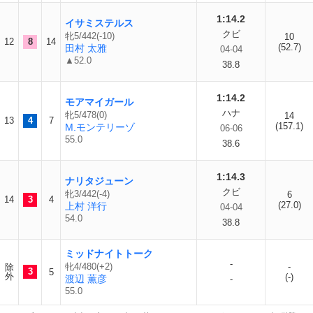
1:14.2
イサミステルス
クビ
牝5/442(-10)
10
12
8
14
(52.7)
田村 太雅
04-04
▲52.0
38.8
1:14.2
モアマイガール
ハナ
牝5/478(0)
14
13
4
7
(157.1)
M.モンテリーゾ
06-06
55.0
38.6
1:14.3
ナリタジューン
クビ
牝3/442(-4)
6
14
3
4
(27.0)
上村 洋行
04-04
54.0
38.8
ミッドナイトトーク
-
牝4/480(+2)
-
除
3
5
外
(-)
渡辺 薫彦
-
55.0