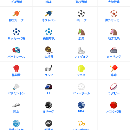
MLB
プロ野球
高校野球
大学野球
独立リーグ
侍ジャパン
Jリーグ
海外サッカー
サッカー代表
高校年代
競馬
地方競馬
ボートレース
大相撲
フィギュア
カーリング
格闘技
ゴルフ
テニス
卓球
F1
バドミントン
バレーボール
ラグビー
NBA
陸上
Bリーグ
バスケ代表
学生バスケ
他競技
Doスポーツ