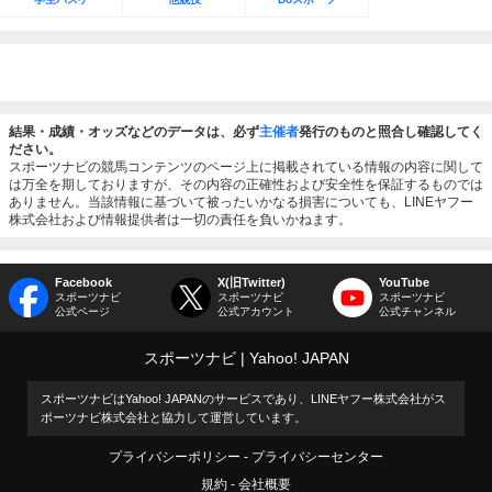
結果・成績・オッズなどのデータは、必ず
主催者
発行のものと照合し確認してく
ださい。
スポーツナビの競馬コンテンツのページ上に掲載されている情報の内容に関して
は万全を期しておりますが、その内容の正確性および安全性を保証するものでは
ありません。当該情報に基づいて被ったいかなる損害についても、LINEヤフー
株式会社および情報提供者は一切の責任を負いかねます。
Facebook
X(旧Twitter)
YouTube
スポーツナビ
スポーツナビ
スポーツナビ
公式ページ
公式アカウント
公式チャンネル
スポーツナビ
Yahoo! JAPAN
スポーツナビはYahoo! JAPANのサービスであり、LINEヤフー株式会社がス
ポーツナビ株式会社と協力して運営しています。
プライバシーポリシー
プライバシーセンター
規約
会社概要