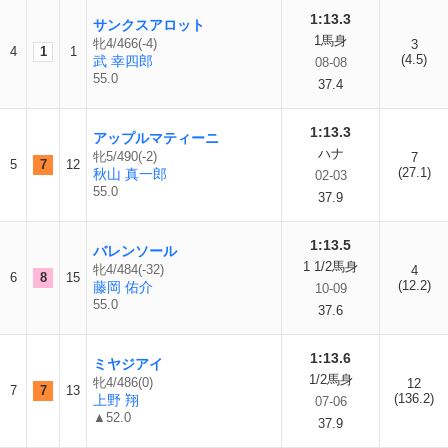
1:13.3
サンクスアロット
1馬身
牝4/466(-4)
3
4
1
1
(4.5)
武 幸四郎
08-08
55.0
37.4
1:13.3
アップルマティーニ
ハナ
牝5/490(-2)
7
5
7
12
(27.1)
秋山 真一郎
02-03
55.0
37.9
1:13.5
バレンソール
1 1/2馬身
牝4/484(-32)
4
6
8
15
(12.2)
藤岡 佑介
10-09
55.0
37.6
1:13.6
ミヤジアイ
1/2馬身
牝4/486(0)
12
7
7
13
(136.2)
上野 翔
07-06
▲52.0
37.9