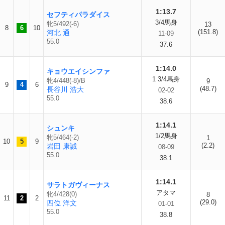
1:13.7
セフティパラダイス
3/4馬身
牝5/492(-6)
13
8
6
10
(151.8)
河北 通
11-09
55.0
37.6
1:14.0
キョウエイシンファ
1 3/4馬身
牝4/448(-8)/B
9
9
4
6
(48.7)
長谷川 浩大
02-02
55.0
38.6
1:14.1
シュンキ
1/2馬身
牝5/464(-2)
1
10
5
9
(2.2)
岩田 康誠
08-09
55.0
38.1
1:14.1
サラトガヴィーナス
アタマ
牝4/428(0)
8
11
2
2
(29.0)
四位 洋文
01-01
55.0
38.8