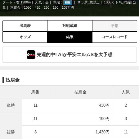
ダート・右 1200m
天気：
曇
馬場：
サラ系3歳以上
1000万下 牝 [指定] 定
稍重
量
本賞金：1050、420、260、160、105万円
出馬表
対戦成績
予想
オッズ
結果
コースレコード
先週的中! AIが平安エルムSを大予想
払戻金
馬番
払戻金
人気
単勝
11
430円
2
11
190円
3
複勝
8
1,430円
11