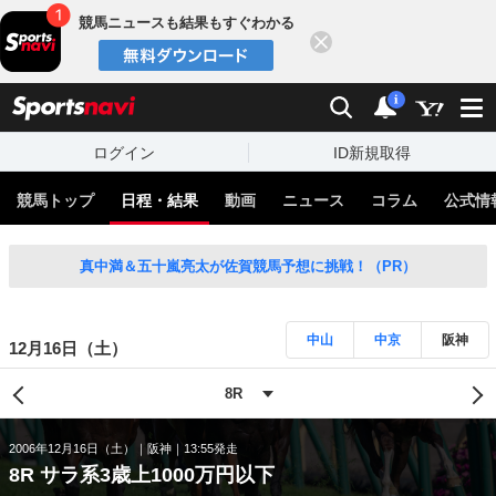
競馬ニュースも結果もすぐわかる
閉じる
スポーツナビ
検索
通知
i
ログイン
ID新規取得
競馬トップ
日程・結果
動画
ニュース
コラム
公式情
真中満＆五十嵐亮太が佐賀競馬予想に挑戦！（PR）
中山
中京
阪神
12月16日（土）
2006年12月16日（土）
阪神
13:55発走
8R サラ系3歳上1000万円以下