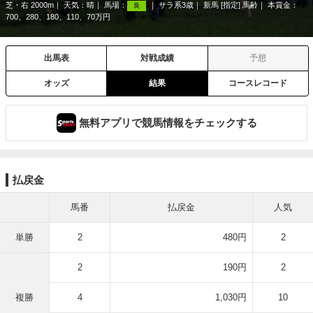
芝・右 2000m
天気：
晴
馬場：
サラ系3歳
新馬 [指定] 馬齢
本賞金：
良
700、280、180、110、70万円
出馬表
対戦成績
予想
オッズ
結果
コースレコード
無料アプリで競馬情報をチェックする
払戻金
馬番
払戻金
人気
単勝
2
480円
2
2
190円
2
複勝
4
1,030円
10