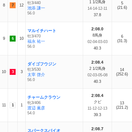
1 1/2馬身
牡3/440
5
8
7
12
(21.6)
池添 謙一
14-14-12-11
56.0
37.8
2:08.0
マルイチハート
8馬身
牡3/470
6
9
6
10
(31.3)
福永 祐一
02-04-03-03
56.0
40.3
2:08.4
ダイゴフウジン
2 1/2馬身
牡3/530
14
10
3
3
(252.6)
太宰 啓介
02-03-05-08
56.0
40.3
2:08.4
チャームクラウン
クビ
牝3/406
13
11
1
1
(221.2)
渡辺 薫彦
11-12-12-13
54.0
39.3
2:08.7
スパークスバイオ