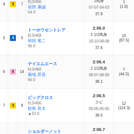
1馬身
牝3/456
1
4
5
7
(1.6)
岩田 康誠
07-07-04-03
54.0
37.8
2:06.0
トーホウセントレア
2 1/2馬身
牡3/458
10
5
4
5
(87.5)
和田 竜二
10-10-09-08
56.0
37.6
2:06.4
テイエムエース
2 1/2馬身
牡3/460
7
6
8
14
(44.5)
菊地 昇吾
08-07-08-08
56.0
38.1
2:06.5
ビッグクロス
クビ
牡3/456
12
7
5
8
(114.3)
鮫島 良太
05-05-05-05
▲53.0
38.5
2:06.7
ショルダーノット