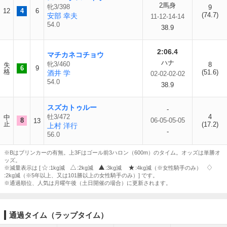
2馬身
牝3/398
9
12
4
6
(74.7)
安部 幸夫
11-12-14-14
54.0
38.9
2:06.4
マチカネコチョウ
ハナ
牝3/460
8
失
6
9
格
(51.6)
酒井 学
02-02-02-02
54.0
38.9
スズカトゥルー
-
牡3/472
4
中
8
06-05-05-05
13
止
(17.2)
上村 洋行
-
56.0
※Bはブリンカーの有無。上3Fはゴール前3ハロン（600m）のタイム。オッズは単勝オ
ッズ。
※減量表示は [
:1kg減
:2kg減
:3kg減
:4kg減（※女性騎手のみ）
:2kg減（※5年以上、又は101勝以上の女性騎手のみ）] です。
※通過順位、人気は月曜午後（土日開催の場合）に更新されます。
通過タイム（ラップタイム）