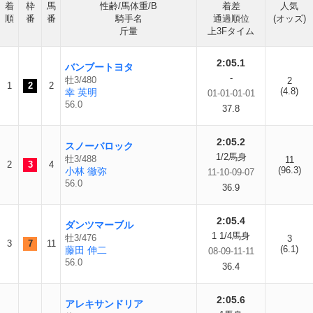
着
枠
馬
性齢/馬体重/B
着差
人気
順
番
番
騎手名
通過順位
(オッズ)
斤量
上3Fタイム
2:05.1
バンブートヨタ
-
牡3/480
2
1
2
2
(4.8)
幸 英明
01-01-01-01
56.0
37.8
2:05.2
スノーバロック
1/2馬身
牡3/488
11
2
3
4
(96.3)
小林 徹弥
11-10-09-07
56.0
36.9
2:05.4
ダンツマーブル
1 1/4馬身
牡3/476
3
3
7
11
(6.1)
藤田 伸二
08-09-11-11
56.0
36.4
2:05.6
アレキサンドリア