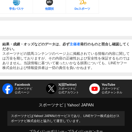
学生バスケ
他競技
Doスポーツ
結果・成績・オッズなどのデータは、必ず
主催者
発行のものと照合し確認してく
ださい。
スポーツナビの競馬コンテンツのページ上に掲載されている情報の内容に関して
は万全を期しておりますが、その内容の正確性および安全性を保証するものでは
ありません。当該情報に基づいて被ったいかなる損害についても、LINEヤフー
株式会社および情報提供者は一切の責任を負いかねます。
Facebook
X(旧Twitter)
YouTube
スポーツナビ
スポーツナビ
スポーツナビ
公式ページ
公式アカウント
公式チャンネル
スポーツナビ
Yahoo! JAPAN
スポーツナビはYahoo! JAPANのサービスであり、LINEヤフー株式会社がス
ポーツナビ株式会社と協力して運営しています。
プライバシーポリシー
プライバシーセンター