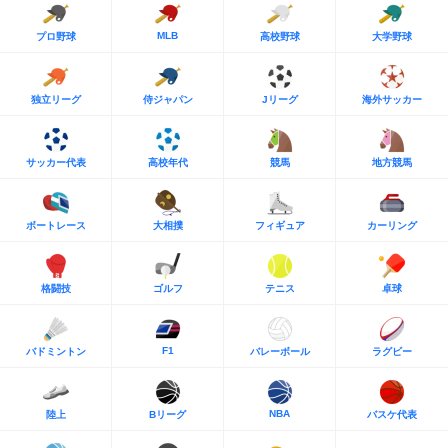
MLB
プロ野球
高校野球
大学野球
独立リーグ
侍ジャパン
Jリーグ
海外サッカー
サッカー代表
高校年代
競馬
地方競馬
ボートレース
大相撲
フィギュア
カーリング
格闘技
ゴルフ
テニス
卓球
F1
バドミントン
バレーボール
ラグビー
NBA
陸上
Bリーグ
バスケ代表