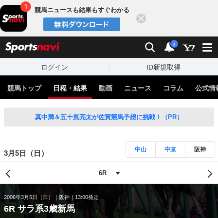
競馬ニュースも結果もすぐわかる
閉じる
スポーツナビ
検索
通知
i
ログイン
ID新規取得
競馬トップ
日程・結果
動画
ニュース
コラム
公式情
真中満＆五十嵐亮太が佐賀競馬予想に挑戦！（PR）
中山
中京
阪神
3月5日（日）
2006年3月5日（日）
阪神
13:00発走
6R サラ系3歳新馬