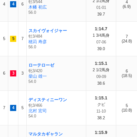
2 1/2馬身
牡3/544
4
4
4
6
(6.9)
木幡 初広
01-01
56.0
39.7
1:14.7
スカイヴォイジャー
1 3/4馬身
牡3/484
7
5
5
7
(24.8)
穂苅 寿彦
07-06
56.0
39.0
1:15.1
ローテローゼ
2 1/2馬身
牝3/420
6
6
3
3
(18.5)
柴山 雄一
09-09
54.0
38.6
1:15.1
ディスティニーワン
クビ
牝3/466
5
7
4
5
(10.8)
北村 宏司
11-10
54.0
38.2
1:15.9
マルタカギャラン