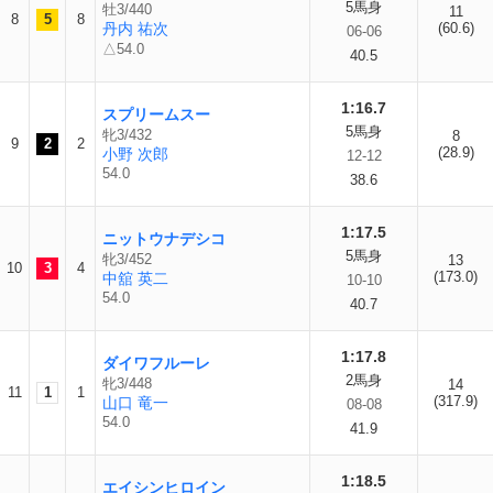
5馬身
牡3/440
11
8
5
8
丹内 祐次
(60.6)
06-06
△54.0
40.5
1:16.7
スプリームスー
5馬身
牝3/432
8
9
2
2
(28.9)
小野 次郎
12-12
54.0
38.6
1:17.5
ニットウナデシコ
5馬身
牝3/452
13
10
3
4
(173.0)
中舘 英二
10-10
54.0
40.7
1:17.8
ダイワフルーレ
2馬身
牝3/448
14
11
1
1
(317.9)
山口 竜一
08-08
54.0
41.9
1:18.5
エイシンヒロイン