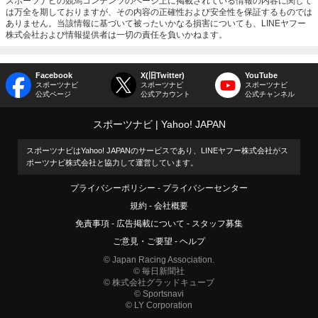
スポーツナビの競馬コンテンツのページ上に掲載されている情報の内容に関して
は万全を期しておりますが、その内容の正確性および安全性を保証するものでは
ありません。当該情報に基づいて被ったいかなる損害についても、LINEヤフー
株式会社および情報提供者は一切の責任を負いかねます。
Facebook
X(旧Twitter)
YouTube
スポーツナビ
スポーツナビ
スポーツナビ
公式ページ
公式アカウント
公式チャンネル
スポーツナビ
Yahoo! JAPAN
スポーツナビはYahoo! JAPANのサービスであり、LINEヤフー株式会社がス
ポーツナビ株式会社と協力して運営しています。
プライバシーポリシー
プライバシーセンター
規約
会社概要
免責事項
広告掲載について
スタッフ募集
ご意見・ご要望
ヘルプ
© Japan Racing Association.
© 毎日新聞社
© 株式会社グラッドキューブ
© Sportsnavi
© LY Corporation