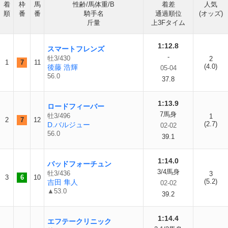
着
枠
馬
性齢/馬体重/B
着差
人気
順
番
番
騎手名
通過順位
(オッズ)
斤量
上3Fタイム
1:12.8
スマートフレンズ
-
牡3/430
2
1
7
11
(4.0)
後藤 浩輝
05-04
56.0
37.8
1:13.9
ロードフィーバー
7馬身
牡3/496
1
2
7
12
(2.7)
D.バルジュー
02-02
56.0
39.1
1:14.0
バッドフォーチュン
3/4馬身
牡3/436
3
3
6
10
(5.2)
吉田 隼人
02-02
▲53.0
39.2
1:14.4
エフテークリニック