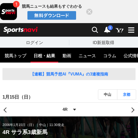
競馬ニュースも結果もすぐわかる
閉じる
スポーツナビ
検索
通知
i
ログイン
ID新規取得
競馬トップ
日程・結果
動画
ニュース
コラム
公式情
【連載】競馬予想AI『VUMA』の3連複指南
中山
京都
1月15日（日）
2006年1月15日（日）
中山
11:30発走
4R サラ系3歳新馬