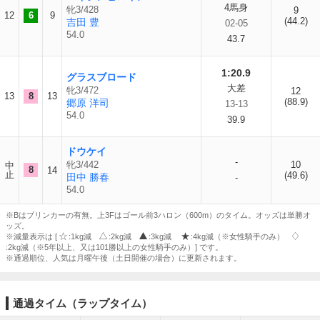
4馬身
牝3/428
9
12
6
9
(44.2)
吉田 豊
02-05
54.0
43.7
1:20.9
グラスブロード
大差
牝3/472
12
13
8
13
(88.9)
郷原 洋司
13-13
54.0
39.9
ドウケイ
-
牝3/442
10
中
8
14
止
(49.6)
田中 勝春
-
54.0
※Bはブリンカーの有無。上3Fはゴール前3ハロン（600m）のタイム。オッズは単勝オ
ッズ。
※減量表示は [
:1kg減
:2kg減
:3kg減
:4kg減（※女性騎手のみ）
:2kg減（※5年以上、又は101勝以上の女性騎手のみ）] です。
※通過順位、人気は月曜午後（土日開催の場合）に更新されます。
通過タイム（ラップタイム）