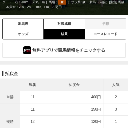
ダート・右 1200m
天気：
晴
馬場：
サラ系3歳
新馬 （混合）[指定] 馬齢
重
本賞金：700、280、180、110、70万円
出馬表
対戦成績
予想
オッズ
結果
コースレコード
無料アプリで競馬情報をチェックする
払戻金
馬番
払戻金
人気
単勝
11
400円
2
11
150円
3
複勝
12
120円
1