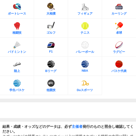
ボートレース
大相撲
フィギュア
カーリング
格闘技
ゴルフ
テニス
卓球
F1
バドミントン
バレーボール
ラグビー
NBA
陸上
Bリーグ
バスケ代表
学生バスケ
他競技
Doスポーツ
結果・成績・オッズなどのデータは、必ず
主催者
発行のものと照合し確認してく
ださい。