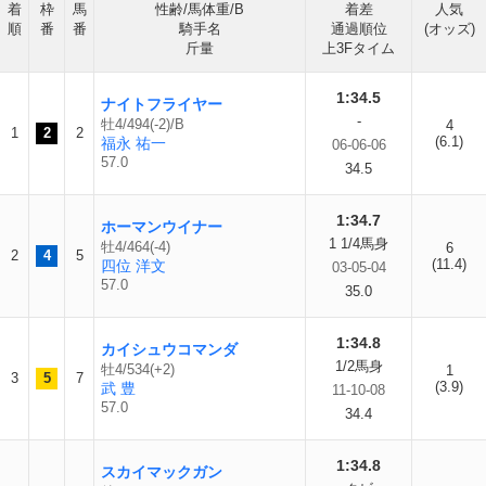
着
枠
馬
性齢/馬体重/B
着差
人気
順
番
番
騎手名
通過順位
(オッズ)
斤量
上3Fタイム
1:34.5
ナイトフライヤー
-
牡4/494(-2)/B
4
1
2
2
(6.1)
福永 祐一
06-06-06
57.0
34.5
1:34.7
ホーマンウイナー
1 1/4馬身
牡4/464(-4)
6
2
4
5
(11.4)
四位 洋文
03-05-04
57.0
35.0
1:34.8
カイシュウコマンダ
1/2馬身
牡4/534(+2)
1
3
5
7
(3.9)
武 豊
11-10-08
57.0
34.4
1:34.8
スカイマックガン