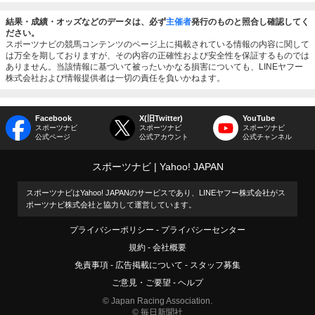
結果・成績・オッズなどのデータは、必ず
主催者
発行のものと照合し確認してく
ださい。
スポーツナビの競馬コンテンツのページ上に掲載されている情報の内容に関して
は万全を期しておりますが、その内容の正確性および安全性を保証するものでは
ありません。当該情報に基づいて被ったいかなる損害についても、LINEヤフー
株式会社および情報提供者は一切の責任を負いかねます。
Facebook
X(旧Twitter)
YouTube
スポーツナビ
スポーツナビ
スポーツナビ
公式ページ
公式アカウント
公式チャンネル
スポーツナビ
Yahoo! JAPAN
スポーツナビはYahoo! JAPANのサービスであり、LINEヤフー株式会社がス
ポーツナビ株式会社と協力して運営しています。
プライバシーポリシー
プライバシーセンター
規約
会社概要
免責事項
広告掲載について
スタッフ募集
ご意見・ご要望
ヘルプ
© Japan Racing Association.
© 毎日新聞社