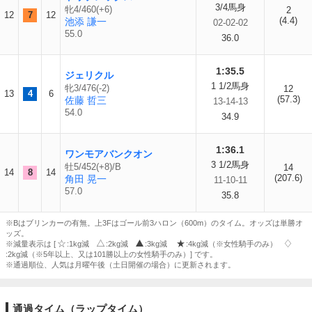
3/4馬身
牝4/460(+6)
2
12
7
12
(4.4)
池添 謙一
02-02-02
55.0
36.0
1:35.5
ジェリクル
1 1/2馬身
牝3/476(-2)
12
13
4
6
(57.3)
佐藤 哲三
13-14-13
54.0
34.9
1:36.1
ワンモアバンクオン
3 1/2馬身
牡5/452(+8)/B
14
14
8
14
(207.6)
角田 晃一
11-10-11
57.0
35.8
※Bはブリンカーの有無。上3Fはゴール前3ハロン（600m）のタイム。オッズは単勝オ
ッズ。
※減量表示は [
:1kg減
:2kg減
:3kg減
:4kg減（※女性騎手のみ）
:2kg減（※5年以上、又は101勝以上の女性騎手のみ）] です。
※通過順位、人気は月曜午後（土日開催の場合）に更新されます。
通過タイム（ラップタイム）