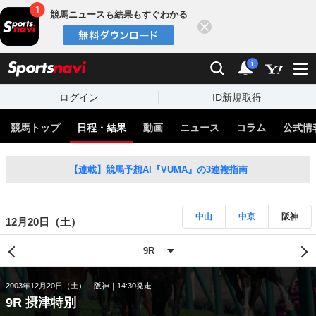
競馬ニュースも結果もすぐわかる
閉じる
スポーツナビ
検索
通知
i
ログイン
ID新規取得
競馬トップ
日程・結果
動画
ニュース
コラム
公式情
【連載】競馬予想AI『VUMA』の3連複指南
中山
中京
阪神
12月20日（土）
2003年12月20日（土）
阪神
14:30発走
9R 摂津特別