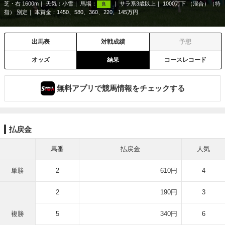
芝・右 1600m
天気：
小雪
馬場：
サラ系3歳以上
1000万下 （混合）（特
良
指） 別定
本賞金：1450、580、360、220、145万円
出馬表
対戦成績
予想
オッズ
結果
コースレコード
無料アプリで競馬情報をチェックする
払戻金
馬番
払戻金
人気
単勝
2
610円
4
2
190円
3
複勝
5
340円
6