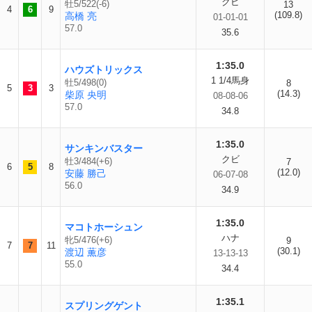
クビ
牡5/522(-6)
13
4
6
9
(109.8)
高橋 亮
01-01-01
57.0
35.6
1:35.0
ハウズトリックス
1 1/4馬身
牡5/498(0)
8
5
3
3
(14.3)
柴原 央明
08-08-06
57.0
34.8
1:35.0
サンキンバスター
クビ
牡3/484(+6)
7
6
5
8
(12.0)
安藤 勝己
06-07-08
56.0
34.9
1:35.0
マコトホーシュン
ハナ
牝5/476(+6)
9
7
7
11
(30.1)
渡辺 薫彦
13-13-13
55.0
34.4
1:35.1
スプリングゲント