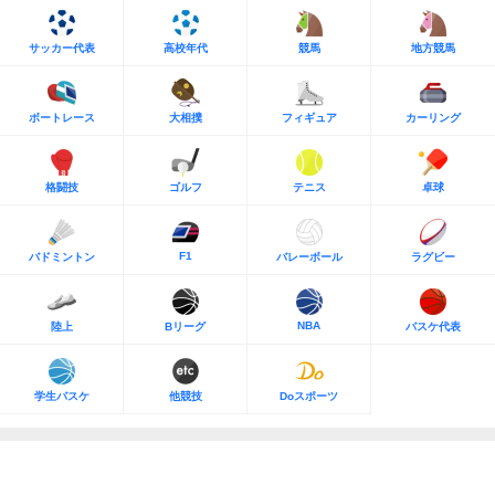
サッカー代表
高校年代
競馬
地方競馬
ボートレース
大相撲
フィギュア
カーリング
格闘技
ゴルフ
テニス
卓球
F1
バドミントン
バレーボール
ラグビー
NBA
陸上
Bリーグ
バスケ代表
学生バスケ
他競技
Doスポーツ