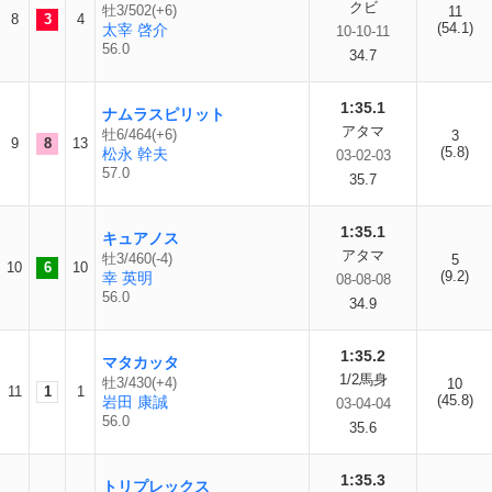
クビ
牡3/502(+6)
11
8
3
4
(54.1)
太宰 啓介
10-10-11
56.0
34.7
1:35.1
ナムラスピリット
アタマ
牡6/464(+6)
3
9
8
13
(5.8)
松永 幹夫
03-02-03
57.0
35.7
1:35.1
キュアノス
アタマ
牡3/460(-4)
5
10
6
10
(9.2)
幸 英明
08-08-08
56.0
34.9
1:35.2
マタカッタ
1/2馬身
牡3/430(+4)
10
11
1
1
(45.8)
岩田 康誠
03-04-04
56.0
35.6
1:35.3
トリプレックス