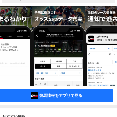
競馬情報をアプリで見る
おすすめ情報