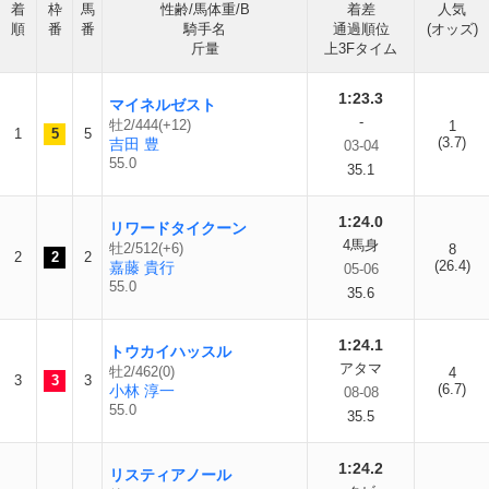
着
枠
馬
性齢/馬体重/B
着差
人気
順
番
番
騎手名
通過順位
(オッズ)
斤量
上3Fタイム
1:23.3
マイネルゼスト
-
牡2/444(+12)
1
1
5
5
(3.7)
吉田 豊
03-04
55.0
35.1
1:24.0
リワードタイクーン
4馬身
牡2/512(+6)
8
2
2
2
(26.4)
嘉藤 貴行
05-06
55.0
35.6
1:24.1
トウカイハッスル
アタマ
牡2/462(0)
4
3
3
3
(6.7)
小林 淳一
08-08
55.0
35.5
1:24.2
リスティアノール