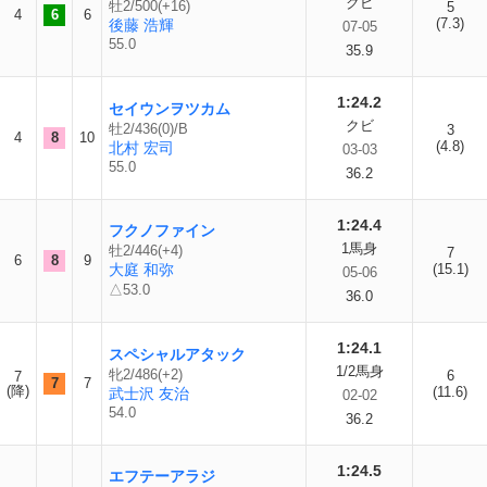
クビ
牡2/500(+16)
5
4
6
6
(7.3)
後藤 浩輝
07-05
55.0
35.9
1:24.2
セイウンヲツカム
クビ
牡2/436(0)/B
3
4
8
10
(4.8)
北村 宏司
03-03
55.0
36.2
1:24.4
フクノファイン
1馬身
牡2/446(+4)
7
6
8
9
大庭 和弥
(15.1)
05-06
△53.0
36.0
1:24.1
スペシャルアタック
1/2馬身
牝2/486(+2)
6
7
7
7
(降)
(11.6)
武士沢 友治
02-02
54.0
36.2
1:24.5
エフテーアラジ