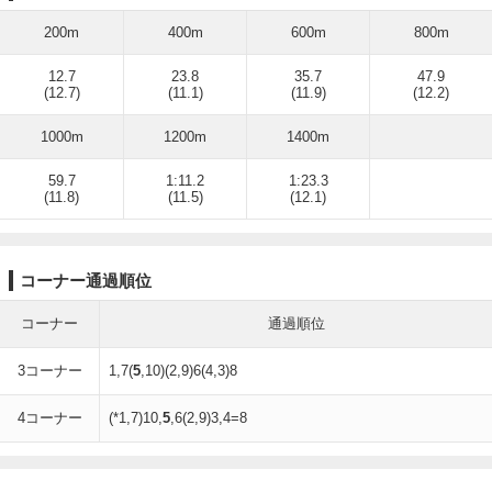
200m
400m
600m
800m
12.7
23.8
35.7
47.9
(12.7)
(11.1)
(11.9)
(12.2)
1000m
1200m
1400m
59.7
1:11.2
1:23.3
(11.8)
(11.5)
(12.1)
コーナー通過順位
コーナー
通過順位
3コーナー
1,7(
5
,10)(2,9)6(4,3)8
4コーナー
(*1,7)10,
5
,6(2,9)3,4=8