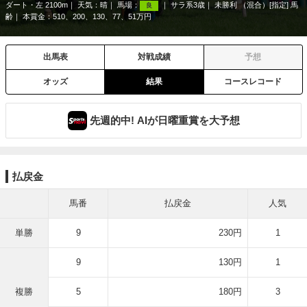
ダート・左 2100m
天気：
晴
馬場：
サラ系3歳
未勝利 （混合）[指定] 馬
良
齢
本賞金：510、200、130、77、51万円
出馬表
対戦成績
予想
オッズ
結果
コースレコード
先週的中! AIが日曜重賞を大予想
払戻金
馬番
払戻金
人気
単勝
9
230円
1
9
130円
1
複勝
5
180円
3