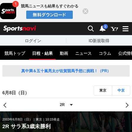
競馬ニュースも結果もすぐわかる
閉じる
スポーツナビ
検索
通知
i
ログイン
ID新規取得
競馬トップ
日程・結果
動画
ニュース
コラム
公式情
真中満＆五十嵐亮太が佐賀競馬予想に挑戦！（PR）
東京
中京
6月8日（日）
2003年6月8日（日）
東京
10:15発走
2R サラ系3歳未勝利