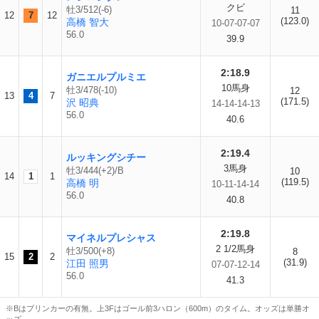
クビ
牡3/512(-6)
11
12
7
12
(123.0)
高橋 智大
10-07-07-07
56.0
39.9
2:18.9
ガニエルプルミエ
10馬身
牡3/478(-10)
12
13
4
7
(171.5)
沢 昭典
14-14-14-13
56.0
40.6
2:19.4
ルッキングシチー
3馬身
牡3/444(+2)/B
10
14
1
1
(119.5)
高橋 明
10-11-14-14
56.0
40.8
2:19.8
マイネルプレシャス
2 1/2馬身
牡3/500(+8)
8
15
2
2
(31.9)
江田 照男
07-07-12-14
56.0
41.3
※Bはブリンカーの有無。上3Fはゴール前3ハロン（600m）のタイム。オッズは単勝オ