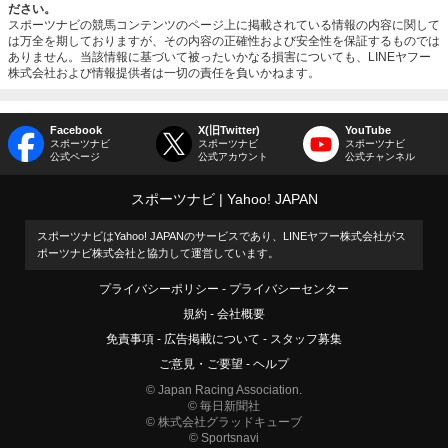
ださい。
スポーツナビの競馬コンテンツのページ上に掲載されている情報の内容に関して
は万全を期しておりますが、その内容の正確性および安全性を保証するものでは
ありません。当該情報に基づいて被ったいかなる損害についても、LINEヤフー
株式会社および情報提供者は一切の責任を負いかねます。
Facebook
X(旧Twitter)
YouTube
スポーツナビ
スポーツナビ
スポーツナビ
公式ページ
公式アカウント
公式チャンネル
スポーツナビ
Yahoo! JAPAN
スポーツナビはYahoo! JAPANのサービスであり、LINEヤフー株式会社がス
ポーツナビ株式会社と協力して運営しています。
プライバシーポリシー
プライバシーセンター
規約
会社概要
免責事項
広告掲載について
スタッフ募集
ご意見・ご要望
ヘルプ
© Japan Racing Association.
© 毎日新聞社
© 株式会社グラッドキューブ
© Sportsnavi