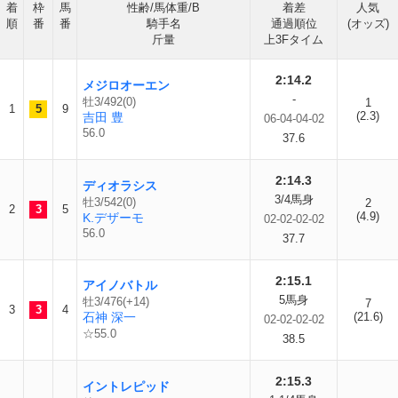
着
枠
馬
性齢/馬体重/B
着差
人気
順
番
番
騎手名
通過順位
(オッズ)
斤量
上3Fタイム
2:14.2
メジロオーエン
-
牡3/492(0)
1
1
5
9
(2.3)
吉田 豊
06-04-04-02
56.0
37.6
2:14.3
ディオラシス
3/4馬身
牡3/542(0)
2
2
3
5
(4.9)
K.デザーモ
02-02-02-02
56.0
37.7
2:15.1
アイノバトル
5馬身
牡3/476(+14)
7
3
3
4
石神 深一
(21.6)
02-02-02-02
☆55.0
38.5
2:15.3
イントレピッド