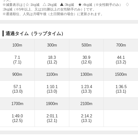
ッズ。
※減量表示は [
:1kg減
:2kg減
:3kg減
:4kg減（※女性騎手のみ）
:2kg減（※5年以上、又は101勝以上の女性騎手のみ）] です。
※通過順位、人気は月曜午後（土日開催の場合）に更新されます。
通過タイム（ラップタイム）
100m
300m
500m
700m
7.1
18.3
30.9
44.1
(7.1)
(11.2)
(12.6)
(13.2)
900m
1100m
1300m
1500m
57.1
1:10.1
1:23.4
1:36.5
(13.0)
(13.0)
(13.3)
(13.1)
1700m
1900m
2100m
1:49.0
2:01.1
2:14.2
(12.5)
(12.1)
(13.1)