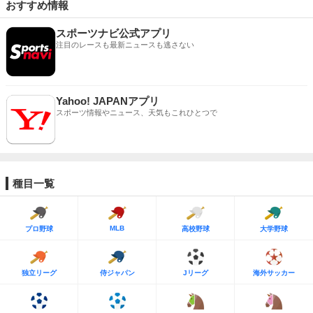
おすすめ情報
スポーツナビ公式アプリ
注目のレースも最新ニュースも逃さない
Yahoo! JAPANアプリ
スポーツ情報やニュース、天気もこれひとつで
種目一覧
MLB
プロ野球
高校野球
大学野球
独立リーグ
侍ジャパン
Jリーグ
海外サッカー