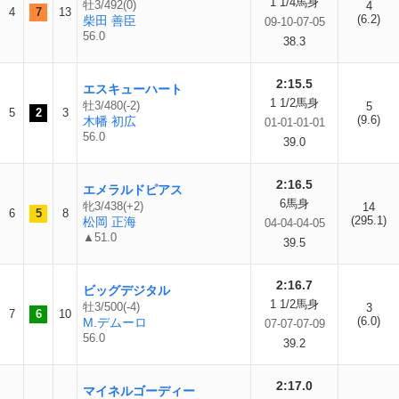
1 1/4馬身
牡3/492(0)
4
4
7
13
(6.2)
柴田 善臣
09-10-07-05
56.0
38.3
2:15.5
エスキューハート
1 1/2馬身
牡3/480(-2)
5
5
2
3
(9.6)
木幡 初広
01-01-01-01
56.0
39.0
2:16.5
エメラルドピアス
6馬身
牝3/438(+2)
14
6
5
8
(295.1)
松岡 正海
04-04-04-05
▲51.0
39.5
2:16.7
ビッグデジタル
1 1/2馬身
牡3/500(-4)
3
7
6
10
(6.0)
M.デムーロ
07-07-07-09
56.0
39.2
2:17.0
マイネルゴーディー