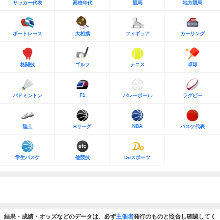
サッカー代表
高校年代
競馬
地方競馬
ボートレース
大相撲
フィギュア
カーリング
格闘技
ゴルフ
テニス
卓球
F1
バドミントン
バレーボール
ラグビー
NBA
陸上
Bリーグ
バスケ代表
学生バスケ
他競技
Doスポーツ
結果・成績・オッズなどのデータは、必ず
主催者
発行のものと照合し確認してく