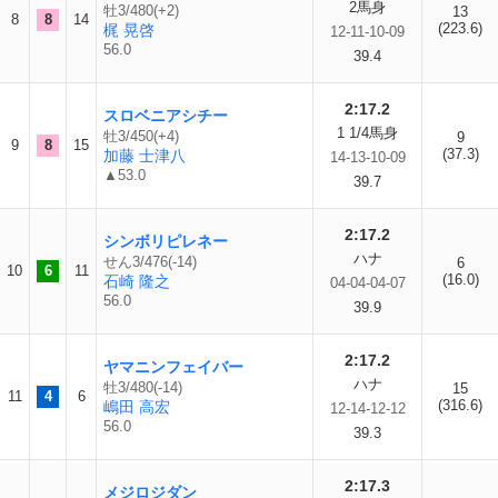
2馬身
牡3/480(+2)
13
8
8
14
(223.6)
梶 晃啓
12-11-10-09
56.0
39.4
2:17.2
スロベニアシチー
1 1/4馬身
牡3/450(+4)
9
9
8
15
(37.3)
加藤 士津八
14-13-10-09
▲53.0
39.7
2:17.2
シンボリピレネー
ハナ
せん3/476(-14)
6
10
6
11
(16.0)
石崎 隆之
04-04-04-07
56.0
39.9
2:17.2
ヤマニンフェイバー
ハナ
牡3/480(-14)
15
11
4
6
(316.6)
嶋田 高宏
12-14-12-12
56.0
39.3
2:17.3
メジロジダン