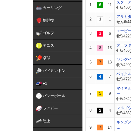
スター
1
6
11
牡6/450(
カーリング
アサカ
2
1
1
格闘技
せん6/44
エーピ
ゴルフ
3
3
6
牝5/422(
ターフ
テニス
4
8
16
牡6/456(
卓球
ヤング
5
7
13
牝7/420(
バドミントン
ベイク
6
4
7
牡5/472(
F1
マイネ
7
5
9
ー
バレーボール
牡6/464(
マルゴ
ラグビー
8
2
4
牡5/486(
陸上
キング
9
7
14
ュ