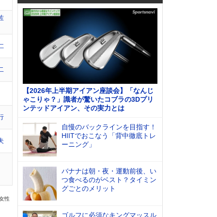
佐
仁
二
【2026年上半期アイアン座談会】「なんじ
ゃこりゃ？」識者が驚いたコブラの3Dプリ
ンテッドアイアン、その実力とは
行
自慢のバックラインを目指す！
HIITでおこなう「背中徹底トレ
夫
ーニング」
バナナは朝・夜・運動前後、い
つ食べるのがベスト？タイミン
グごとのメリット
の女性
ゴルフに必須なキングマッスル