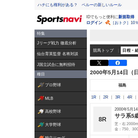
ハチにも権利がある？ ペルーの新しいルール
IDでもっと便利に
新規取得
ログイン
［おトク］10
特集
Jリーグ戦力 徹底分析
競馬トップ
日程・
仙台育英監督 名将対談
J国立試合に無料招待
2000年5月14日（
種目
プロ野球
福島
1R
2R
3R
4R
MLB
2000年5月
高校野球
サラ系5
8R
芝・右 2000
大学野球
金：750、30
独立リーグ