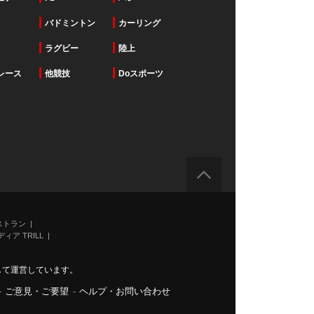
バドミントン
カーリング
ラグビー
陸上
レース
他競技
Doスポーツ
ストラン
ィア TRILL
力して運営しています。
-
ご意見・ご要望
-
ヘルプ・お問い合わせ