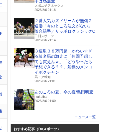
手は感無量
二
スポニチアネックス
2026/8/6 21:18
２番人気カズドリームが無傷２
連勝「今のところ注文がない」
落合騎手／サッポロクラシックC
正
日刊スポーツ
2026/8/6 21:14
３連単３８万円超 かわいすぎ
る珍名馬の激走に「何回予想し
ても買えんｗ」「どうやったら
俊
予想できる？？」船橋のメンコ
イボクチャン
之
馬トク報知
2026/8/6 21:01
あのころの夏、今の夏/島田明宏
雄
netkeiba
2026/8/6 21:00
甫
ニュース一覧
弘
おすすめ記事（Doスポーツ）