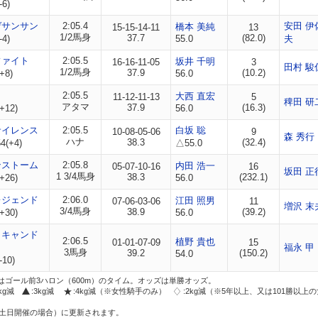
-6)
ゲサンサン
2:05.4
安田 伊
橋本 美純
15-15-14-11
13
1/2馬身
37.7
(82.0)
-4)
55.0
夫
ファイト
2:05.5
坂井 千明
16-16-11-05
3
田村 駿
1/2馬身
37.9
(10.2)
+8)
56.0
コ
2:05.5
大西 直宏
11-12-11-13
5
稗田 研
アタマ
37.9
(16.3)
+12)
56.0
サイレンス
2:05.5
白坂 聡
10-08-05-06
9
森 秀行
ハナ
38.3
(32.4)
4(+4)
△55.0
ンストーム
2:05.8
内田 浩一
05-07-10-16
16
坂田 正
1 3/4馬身
38.3
(232.1)
+26)
56.0
レジェンド
2:06.0
江田 照男
07-06-03-06
11
増沢 末
3/4馬身
38.9
(39.2)
+30)
56.0
クキャンド
2:06.5
植野 貴也
01-01-07-09
15
福永 甲
3馬身
39.2
(150.2)
54.0
-10)
はゴール前3ハロン（600m）のタイム。オッズは単勝オッズ。
2kg減
:3kg減
:4kg減（※女性騎手のみ）
:2kg減（※5年以上、又は101勝以上
土日開催の場合）に更新されます。