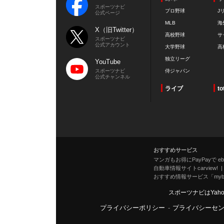
スポーツナビ
プロ野球
J
公式ページ
MLB
海
X（旧Twitter）
高校野球
サ
スポーツナビ
公式アカウント
大学野球
高
独立リーグ
YouTube
スポーツナビ
侍ジャパン
公式チャンネル
ライブ
to
おすすめサービス
マンガもお得にPayPayで eboo
自動車情報サイトcarview!
おすすめ情報サービス「mybe
スポーツナビはYah
プライバシーポリシー
-
プライバシーセ