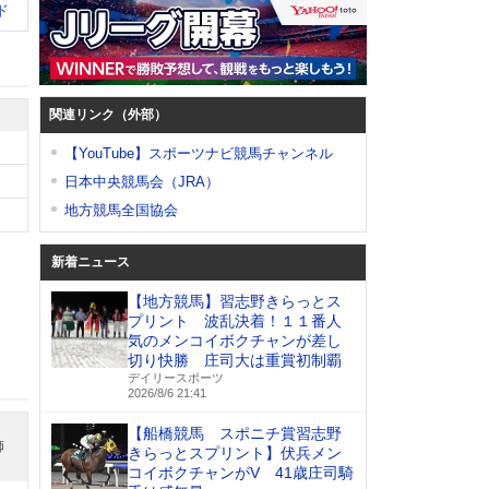
ド
関連リンク（外部）
【YouTube】スポーツナビ競馬チャンネル
日本中央競馬会（JRA）
地方競馬全国協会
新着ニュース
【地方競馬】習志野きらっとス
プリント 波乱決着！１１番人
気のメンコイボクチャンが差し
切り快勝 庄司大は重賞初制覇
デイリースポーツ
2026/8/6 21:41
【船橋競馬 スポニチ賞習志野
師
きらっとスプリント】伏兵メン
コイボクチャンがV 41歳庄司騎