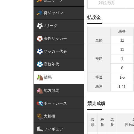
対戦成績
侍ジャパン
払戻金
Jリーグ
馬番
海外サッカー
11
単勝
11
サッカー代表
複勝
1
高校年代
6
競馬
枠連
1-6
馬連
1-11
地方競馬
競走成績
ボートレース
大相撲
着
枠
馬
順
番
番
性齢/
フィギュア