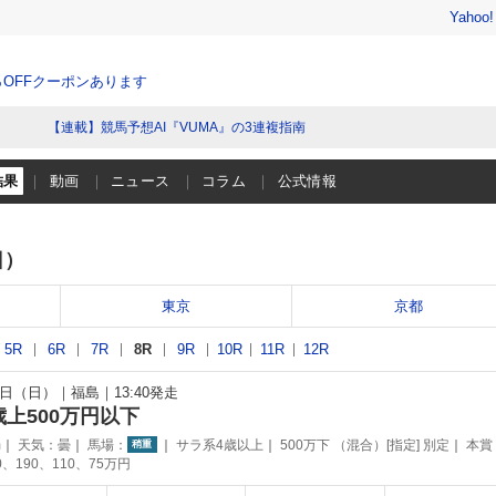
Yahoo
％OFFクーポンあります
【連載】競馬予想AI『VUMA』の3連複指南
結果
動画
ニュース
コラム
公式情報
日）
東京
京都
5R
6R
7R
8R
9R
10R
11R
12R
14日（日）
福島
13:40発走
歳上500万円以下
m
天気：
曇
馬場：
サラ系4歳以上
500万下 （混合）[指定] 別定
本賞
稍重
0、190、110、75万円