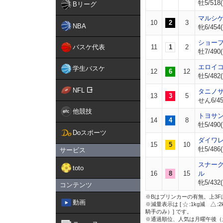
牡5/518(
Bリーグ
マルシ
10
2
3
NBA
牝6/454(
ショー
バスケ代表
11
1
2
牡7/490(
エロイ
学生バスケ
12
6
12
牡5/482(
NFL
タニノ
13
3
5
せん6/45
他競技
トヨサ
14
4
8
牡5/490(
Doスポーツ
ダイワ
15
5
10
牡5/486(
サービス
スナー
toto
16
8
15
ル
牝5/432(
コンテンツ
※Bはブリンカーの有無。上3F
動画
※減量表示は [
:1kg減
:
騎手のみ）] です。
※通過順位、人気は月曜午後（