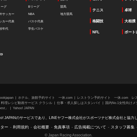
リーグ
Bリーグ
競馬
テニス
卓球
外サッカー
NBA
地方競馬
格闘技
大相撲
ッカー代表
バスケ代表
校年代
学生バスケ
NFL
ボート
to
kjapan
ホテル、旅館予約サイト 一休.com
レストラン予約サイト 一休.com レ
料理レシピ動画サービス クラシル
仕事・求人探しはスタンバイ
国内No.1女性向けメデ
st」
Yahoo! JAPAN
oo! JAPANのサービスであり、LINEヤフー株式会社がスポーツナビ株式会社と協
ンター
-
利用規約
-
会社概要
-
免責事項
-
広告掲載について
-
スタッフ募集
© Japan Racing Association.