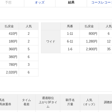
予想
オッズ
結果
コースレコー
払戻金
人気
馬番
払戻金
人気
410円
2
1-11
800円
6
180円
2
6-11
1,280円
12
ワイド
360円
5
1-6
2,900円
35
380円
6
780円
3
2,020円
6
通過順位
馬名
タイム
騎手名
人気
上がり3Fタイ
調教
馬体重/B
着差
斤量
（オッズ）
ム