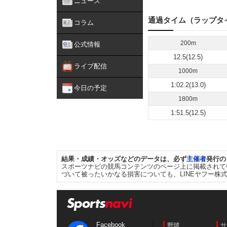
ニュース
通過タイム（ラップタ
コラム
200m
公式情報
12.5(12.5)
ライブ配信
1000m
1:02.2(13.0)
今日の予定
1800m
1:51.5(12.5)
結果・成績・オッズなどのデータは、必ず
主催者
発行の
スポーツナビの競馬コンテンツのページ上に掲載されて
づいて被ったいかなる損害についても、LINEヤフー株
Facebook
野球
サ