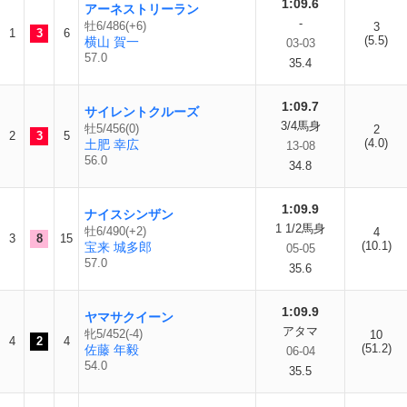
1:09.6
アーネストリーラン
-
牡6/486(+6)
3
1
3
6
(5.5)
横山 賀一
03-03
57.0
35.4
1:09.7
サイレントクルーズ
3/4馬身
牡5/456(0)
2
2
3
5
(4.0)
土肥 幸広
13-08
56.0
34.8
1:09.9
ナイスシンザン
1 1/2馬身
牡6/490(+2)
4
3
8
15
(10.1)
宝来 城多郎
05-05
57.0
35.6
1:09.9
ヤマサクイーン
アタマ
牝5/452(-4)
10
4
2
4
(51.2)
佐藤 年毅
06-04
54.0
35.5