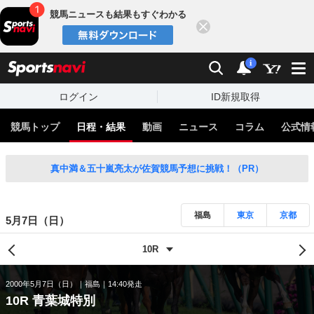
競馬ニュースも結果もすぐわかる
閉じる
スポーツナビ
検索
通知
i
ログイン
ID新規取得
競馬トップ
日程・結果
動画
ニュース
コラム
公式情
真中満＆五十嵐亮太が佐賀競馬予想に挑戦！（PR）
福島
東京
京都
5月7日（日）
2000年5月7日（日）
福島
14:40発走
10R 青葉城特別