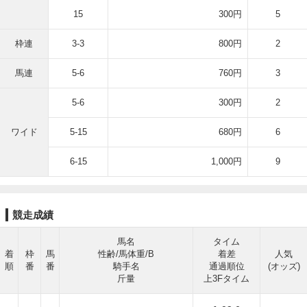
15
300円
5
枠連
3-3
800円
2
馬連
5-6
760円
3
5-6
300円
2
ワイド
5-15
680円
6
6-15
1,000円
9
競走成績
馬名
タイム
着
枠
馬
性齢/馬体重/B
着差
人気
順
番
番
騎手名
通過順位
(オッズ)
斤量
上3Fタイム