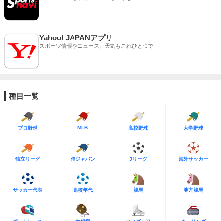
Yahoo! JAPANアプリ
スポーツ情報やニュース、天気もこれひとつで
種目一覧
MLB
プロ野球
高校野球
大学野球
独立リーグ
侍ジャパン
Jリーグ
海外サッカー
サッカー代表
高校年代
競馬
地方競馬