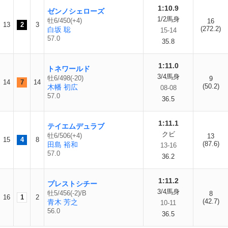
1:10.9
ゼンノシェローズ
1/2馬身
牡6/450(+4)
16
13
2
3
(272.2)
白坂 聡
15-14
57.0
35.8
1:11.0
トネワールド
3/4馬身
牡6/498(-20)
9
14
7
14
(50.2)
木幡 初広
08-08
57.0
36.5
1:11.1
テイエムデュラブ
クビ
牡6/506(+4)
13
15
4
8
(87.6)
田島 裕和
13-16
57.0
36.2
1:11.2
プレストシチー
3/4馬身
牡5/456(-2)/B
8
16
1
2
(42.7)
青木 芳之
10-11
56.0
36.5