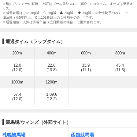
※Bはブリンカーの有無。上3Fはゴール前3ハロン（600m）のタイム。オッズは単勝オ
ッズ。
※減量表示は [
:1kg減
:2kg減
:3kg減
:4kg減（※女性騎手のみ）
:2kg減（※5年以上、又は101勝以上の女性騎手のみ）] です。
※通過順位、人気は月曜午後（土日開催の場合）に更新されます。
通過タイム（ラップタイム）
200m
400m
600m
800m
12.0
22.8
33.9
45.4
(12.0)
(10.8)
(11.1)
(11.5)
1000m
1200m
57.4
1:09.6
(12.0)
(12.2)
競馬場/ウィンズ（外部サイト）
札幌競馬場
函館競馬場