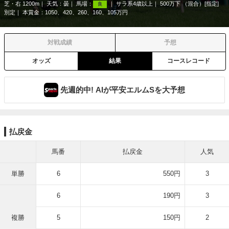
芝・右 1200m
天気：
曇
馬場：
サラ系4歳以上
500万下 （混合）[指定]
良
別定
本賞金：1050、420、260、160、105万円
対戦成績
予想
オッズ
結果
コースレコード
先週的中! AIが平安エルムSを大予想
払戻金
馬番
払戻金
人気
単勝
6
550円
3
6
190円
3
複勝
5
150円
2