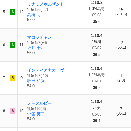
1:10.2
ミナミノホルザント
1 3/4馬身
牡6/436(-12)
15
5
6
12
(251.5)
高橋 明
09-08
57.0
35.6
1:10.4
マコッチャン
1馬身
牡5/452(+4)
12
6
6
11
(68.1)
坂井 千明
02-02
56.0
36.5
1:10.6
インディアナカーヴ
1 1/4馬身
牝5/462(-10)
1
7
5
9
(2.0)
牧田 和弥
01-01
54.0
36.7
1:10.6
ノースルビー
ハナ
牝5/410(-8)
7
8
8
16
(35.1)
中舘 英二
03-05
54.0
36.4