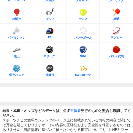
ボートレース
大相撲
フィギュア
カーリング
格闘技
ゴルフ
テニス
卓球
F1
バドミントン
バレーボール
ラグビー
NBA
陸上
Bリーグ
バスケ代表
学生バスケ
他競技
Doスポーツ
結果・成績・オッズなどのデータは、必ず
主催者
発行のものと照合し確認してく
ださい。
スポーツナビの競馬コンテンツのページ上に掲載されている情報の内容に関して
は万全を期しておりますが、その内容の正確性および安全性を保証するものでは
ありません。当該情報に基づいて被ったいかなる損害についても、LINEヤフー