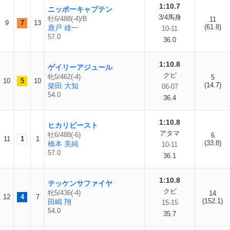
1:10.7
ニッポーキャプテン
3/4馬身
牡6/488(-4)/B
11
9
7
13
(61.8)
鹿戸 雄一
10-11
57.0
36.0
1:10.8
ゲイリーアジュール
クビ
牝5/462(-4)
5
10
5
10
(14.7)
柴田 大知
06-07
54.0
36.4
1:10.8
ヒカリビースト
アタマ
牡6/488(-6)
6
11
1
1
(33.8)
橋本 美純
10-11
57.0
36.1
1:10.8
テッケンサファイヤ
クビ
牝5/436(-4)
14
12
4
7
(152.1)
田嶋 翔
15-15
54.0
35.7