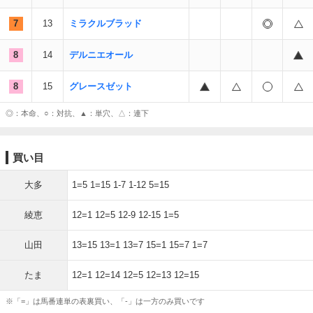
7
13
ミラクルブラッド
8
14
デルニエオール
8
15
グレースゼット
◎：本命、○：対抗、▲：単穴、△：連下
買い目
大多
1=5 1=15 1-7 1-12 5=15
綾恵
12=1 12=5 12-9 12-15 1=5
山田
13=15 13=1 13=7 15=1 15=7 1=7
たま
12=1 12=14 12=5 12=13 12=15
※「=」は馬番連単の表裏買い、「-」は一方のみ買いです