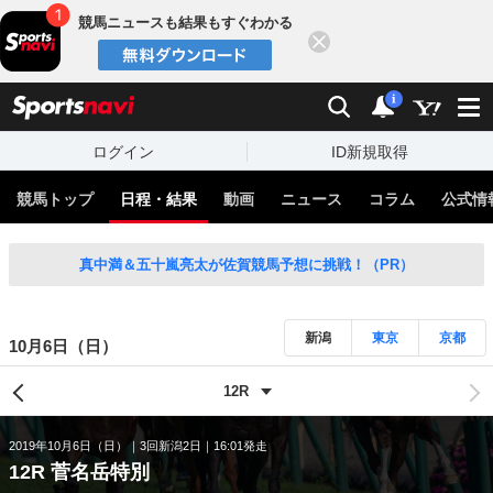
競馬ニュースも結果もすぐわかる
閉じる
スポーツナビ
検索
通知
i
ログイン
ID新規取得
競馬トップ
日程・結果
動画
ニュース
コラム
公式情
真中満＆五十嵐亮太が佐賀競馬予想に挑戦！（PR）
新潟
東京
京都
10月6日（日）
2019年10月6日（日）
3回新潟2日
16:01発走
12R 菅名岳特別