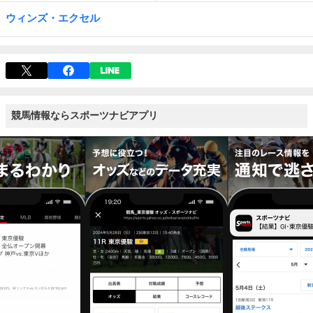
ウィンズ・エクセル
競馬情報ならスポーツナビアプリ