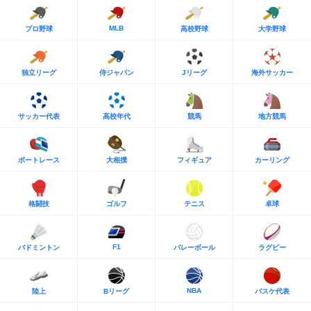
MLB
プロ野球
高校野球
大学野球
独立リーグ
侍ジャパン
Jリーグ
海外サッカー
サッカー代表
高校年代
競馬
地方競馬
ボートレース
大相撲
フィギュア
カーリング
格闘技
ゴルフ
テニス
卓球
F1
バドミントン
バレーボール
ラグビー
NBA
陸上
Bリーグ
バスケ代表