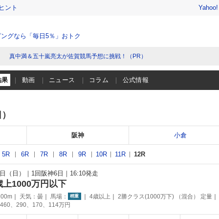
ヒント
Yahoo
ングなら「毎日5％」おトク
真中満＆五十嵐亮太が佐賀競馬予想に挑戦！（PR）
結果
動画
ニュース
コラム
公式情報
日）
阪神
小倉
5R
6R
7R
8R
9R
10R
11R
12R
26日（日）
1回阪神6日
16:10発走
歳上1000万円以下
00m
天気：
曇
馬場：
4歳以上
2勝クラス(1000万下) （混合） 定量
稍重
460、290、170、114万円