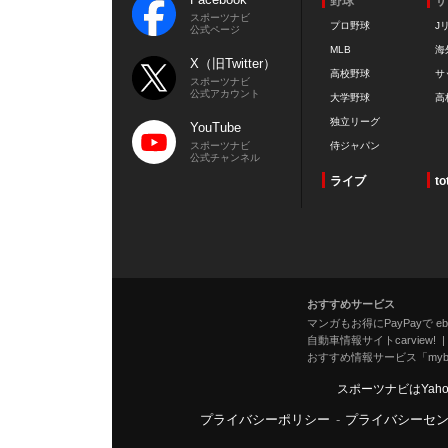
野球
サ
スポーツナビ
プロ野球
J
公式ページ
MLB
海
X（旧Twitter）
高校野球
サ
スポーツナビ
公式アカウント
大学野球
高
独立リーグ
YouTube
スポーツナビ
侍ジャパン
公式チャンネル
ライブ
to
おすすめサービス
マンガもお得にPayPayで eboo
自動車情報サイトcarview!
おすすめ情報サービス「mybe
スポーツナビはYah
プライバシーポリシー
-
プライバシーセ