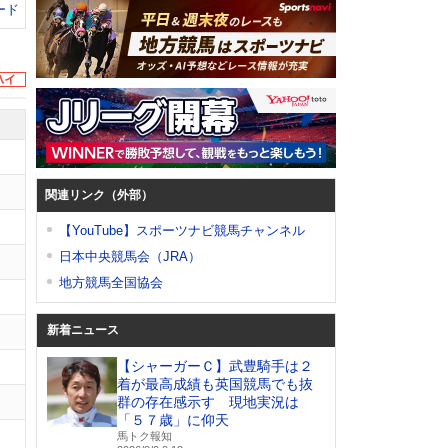
ード
ペース予想ハイ
関連リンク（外部）
【YouTube】スポーツナビ競馬チャンネル
日本中央競馬会（JRA）
地方競馬全国協会
新着ニュース
【シャーガーＣ】武豊騎手は２
着が最高成績も英国競馬でも抜
群の存在感示す 現地実況は
「５７歳」に仰天
馬トク報知