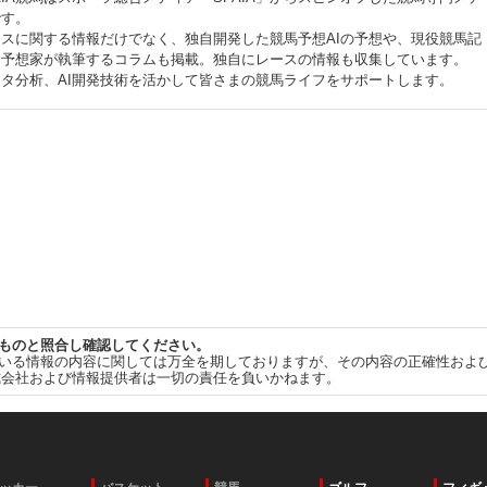
です。
ースに関する情報だけでなく、独自開発した競馬予想AIの予想や、現役競馬記
、予想家が執筆するコラムも掲載。独自にレースの情報も収集しています。
ータ分析、AI開発技術を活かして皆さまの競馬ライフをサポートします。
ものと照合し確認してください。
いる情報の内容に関しては万全を期しておりますが、その内容の正確性およ
式会社および情報提供者は一切の責任を負いかねます。