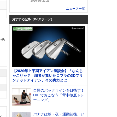
2026/8/8 22:29
ニュース一覧
おすすめ記事（Doスポーツ）
があ
【2026年上半期アイアン座談会】「なんじ
ゃこりゃ？」識者が驚いたコブラの3Dプリ
ンテッドアイアン、その実力とは
自慢のバックラインを目指す！
HIITでおこなう「背中徹底トレ
ーニング」
バナナは朝・夜・運動前後、い
ィ