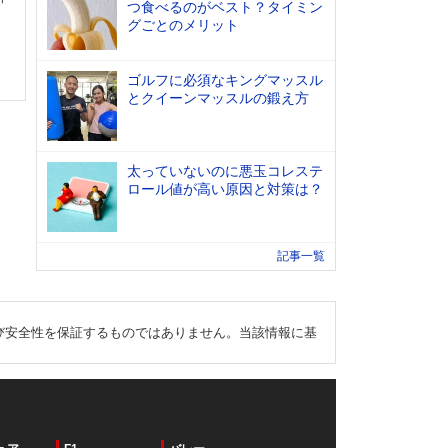
つ食べるのがベスト？タイミン
グごとのメリット
ゴルフに必須なキングマッスル
とクイーンマッスルの鍛え方
太っていないのに悪玉コレステ
ロール値が高い原因と対策は？
記事一覧
び安全性を保証するものではありません。当該情報に基