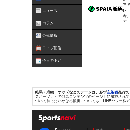
ア
レ
ニュース
者
デ
コラム
公式情報
ライブ配信
今日の予定
結果・成績・オッズなどのデータは、必ず
主催者
発行の
スポーツナビの競馬コンテンツのページ上に掲載されて
づいて被ったいかなる損害についても、LINEヤフー株
Facebook