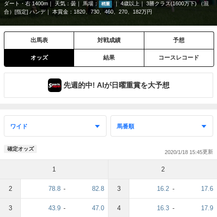
ダート・右 1400m
天気：
曇
馬場：
4歳以上
3勝クラス(1600万下) （混
稍重
合）[指定] ハンデ
本賞金：1820、730、460、270、182万円
出馬表
対戦成績
予想
オッズ
結果
コースレコード
先週的中! AIが日曜重賞を大予想
確定オッズ
2020/1/18 15:45
1
2
2
78.8
-
82.8
3
16.2
-
17.6
3
43.9
-
47.0
4
16.3
-
17.9