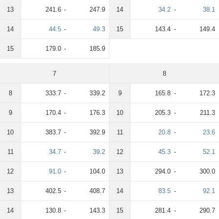
13
241.6
-
247.9
14
34.2
-
38.1
14
44.5
-
49.3
15
143.4
-
149.4
15
179.0
-
185.9
7
8
8
333.7
-
339.2
9
165.8
-
172.3
9
170.4
-
176.3
10
205.3
-
211.3
10
383.7
-
392.9
11
20.8
-
23.6
11
34.7
-
39.2
12
45.3
-
52.1
12
91.0
-
104.0
13
294.0
-
300.0
13
402.5
-
408.7
14
83.5
-
92.1
14
130.8
-
143.3
15
281.4
-
290.7