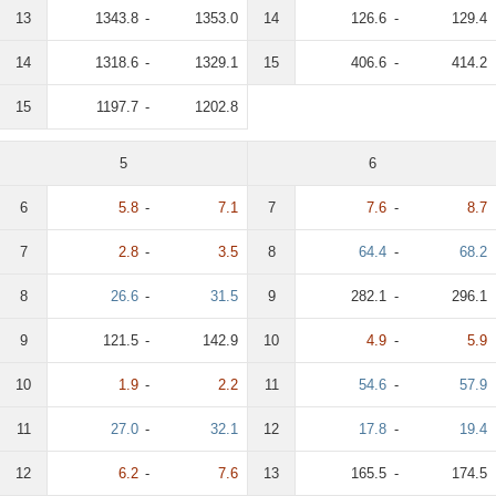
13
1343.8
-
1353.0
14
126.6
-
129.4
14
1318.6
-
1329.1
15
406.6
-
414.2
15
1197.7
-
1202.8
5
6
6
5.8
-
7.1
7
7.6
-
8.7
7
2.8
-
3.5
8
64.4
-
68.2
8
26.6
-
31.5
9
282.1
-
296.1
9
121.5
-
142.9
10
4.9
-
5.9
10
1.9
-
2.2
11
54.6
-
57.9
11
27.0
-
32.1
12
17.8
-
19.4
12
6.2
-
7.6
13
165.5
-
174.5