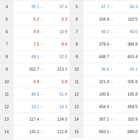
4
35.1
-
37.4
5
47.7
-
56.3
5
5.2
-
6.3
6
104.8
-
110.5
6
9.9
-
10.9
7
50.2
-
55.6
7
7.5
-
8.6
8
379.0
-
384.9
8
49.1
-
52.0
9
648.7
-
653.4
9
202.7
-
213.1
10
36.6
-
43.1
10
4.8
-
5.8
11
321.4
-
326.9
11
48.5
-
51.4
12
100.9
-
105.8
12
13.1
-
14.3
13
454.4
-
459.5
13
117.4
-
124.0
14
307.1
-
310.9
14
115.2
-
121.8
15
683.1
-
689.0