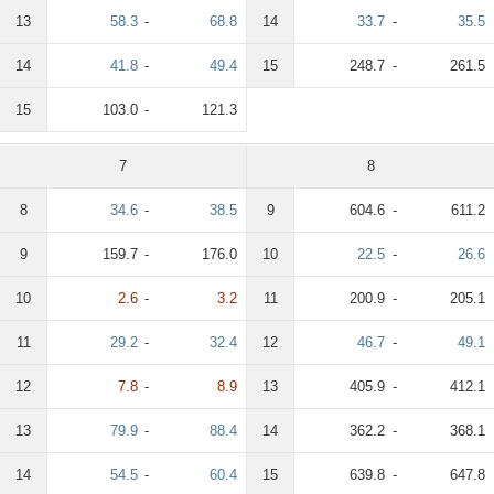
13
58.3
-
68.8
14
33.7
-
35.5
14
41.8
-
49.4
15
248.7
-
261.5
15
103.0
-
121.3
7
8
8
34.6
-
38.5
9
604.6
-
611.2
9
159.7
-
176.0
10
22.5
-
26.6
10
2.6
-
3.2
11
200.9
-
205.1
11
29.2
-
32.4
12
46.7
-
49.1
12
7.8
-
8.9
13
405.9
-
412.1
13
79.9
-
88.4
14
362.2
-
368.1
14
54.5
-
60.4
15
639.8
-
647.8