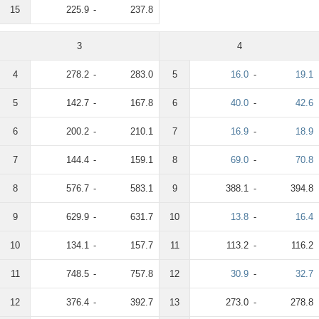
15
225.9
-
237.8
3
4
4
278.2
-
283.0
5
16.0
-
19.1
5
142.7
-
167.8
6
40.0
-
42.6
6
200.2
-
210.1
7
16.9
-
18.9
7
144.4
-
159.1
8
69.0
-
70.8
8
576.7
-
583.1
9
388.1
-
394.8
9
629.9
-
631.7
10
13.8
-
16.4
10
134.1
-
157.7
11
113.2
-
116.2
11
748.5
-
757.8
12
30.9
-
32.7
12
376.4
-
392.7
13
273.0
-
278.8