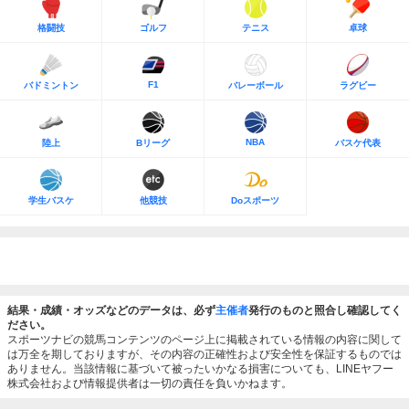
格闘技
ゴルフ
テニス
卓球
F1
バドミントン
バレーボール
ラグビー
NBA
陸上
Bリーグ
バスケ代表
学生バスケ
他競技
Doスポーツ
結果・成績・オッズなどのデータは、必ず
主催者
発行のものと照合し確認してく
ださい。
スポーツナビの競馬コンテンツのページ上に掲載されている情報の内容に関して
は万全を期しておりますが、その内容の正確性および安全性を保証するものでは
ありません。当該情報に基づいて被ったいかなる損害についても、LINEヤフー
株式会社および情報提供者は一切の責任を負いかねます。