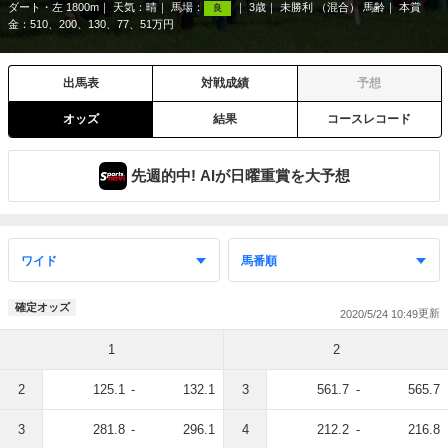
ダート・左 1800m
天気：
晴
馬場：
3歳
未勝利 （混合） 馬齢
本賞
良
金：510、200、130、77、51万円
出馬表
対戦成績
予想
オッズ
結果
コースレコード
先週的中! AIが日曜重賞を大予想
確定オッズ
2020/5/24 10:49
1
2
2
125.1
-
132.1
3
561.7
-
565.7
3
281.8
-
296.1
4
212.2
-
216.8