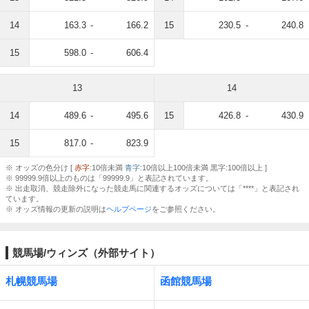
14
163.3
-
166.2
15
230.5
-
240.8
15
598.0
-
606.4
13
14
14
489.6
-
495.6
15
426.8
-
430.9
15
817.0
-
823.9
※ オッズの色分け [
赤字
:10倍未満
青字
:10倍以上100倍未満 黒字:100倍以上 ]
※ 99999.9倍以上のものは「99999.9」と表記されています。
※ 出走取消、競走除外になった競走馬に関連するオッズについては「****」と表記され
ています。
※ オッズ情報の更新の説明は
ヘルプページ
をご参照ください。
競馬場/ウィンズ（外部サイト）
札幌競馬場
函館競馬場