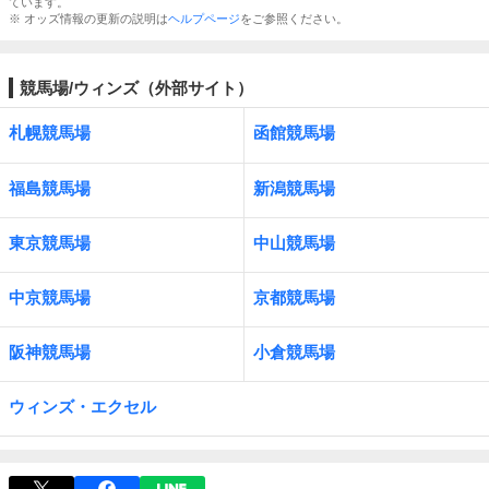
ています。
※ オッズ情報の更新の説明は
ヘルプページ
をご参照ください。
競馬場/ウィンズ（外部サイト）
札幌競馬場
函館競馬場
福島競馬場
新潟競馬場
東京競馬場
中山競馬場
中京競馬場
京都競馬場
阪神競馬場
小倉競馬場
ウィンズ・エクセル