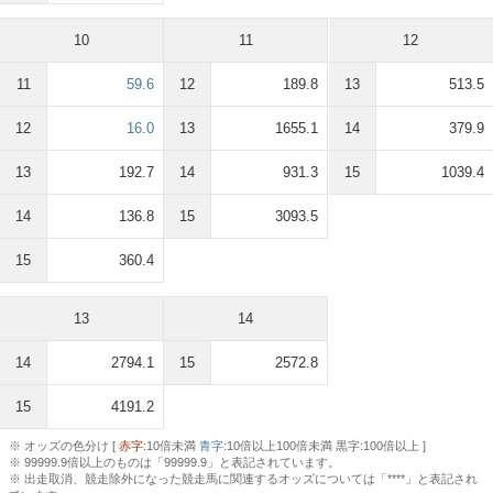
10
11
12
11
59.6
12
189.8
13
513.5
12
16.0
13
1655.1
14
379.9
13
192.7
14
931.3
15
1039.4
14
136.8
15
3093.5
15
360.4
13
14
14
2794.1
15
2572.8
15
4191.2
※ オッズの色分け [
赤字
:10倍未満
青字
:10倍以上100倍未満 黒字:100倍以上 ]
※ 99999.9倍以上のものは「99999.9」と表記されています。
※ 出走取消、競走除外になった競走馬に関連するオッズについては「****」と表記され