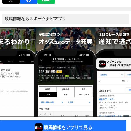
競馬情報ならスポーツナビアプリ
競馬情報をアプリで見る