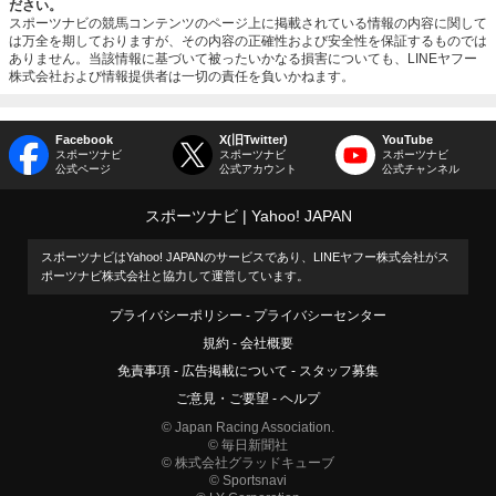
ださい。
スポーツナビの競馬コンテンツのページ上に掲載されている情報の内容に関して
は万全を期しておりますが、その内容の正確性および安全性を保証するものでは
ありません。当該情報に基づいて被ったいかなる損害についても、LINEヤフー
株式会社および情報提供者は一切の責任を負いかねます。
Facebook
X(旧Twitter)
YouTube
スポーツナビ
スポーツナビ
スポーツナビ
公式ページ
公式アカウント
公式チャンネル
スポーツナビ
Yahoo! JAPAN
スポーツナビはYahoo! JAPANのサービスであり、LINEヤフー株式会社がス
ポーツナビ株式会社と協力して運営しています。
プライバシーポリシー
プライバシーセンター
規約
会社概要
免責事項
広告掲載について
スタッフ募集
ご意見・ご要望
ヘルプ
© Japan Racing Association.
© 毎日新聞社
© 株式会社グラッドキューブ
© Sportsnavi