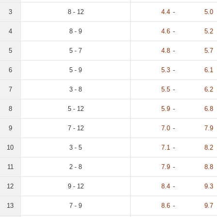
3
8 - 12
4.4
-
5.0
4
8 - 9
4.6
-
5.2
5
5 - 7
4.8
-
5.7
6
5 - 9
5.3
-
6.1
7
3 - 8
5.5
-
6.2
8
5 - 12
5.9
-
6.8
9
7 - 12
7.0
-
7.9
10
3 - 5
7.1
-
8.2
11
2 - 8
7.9
-
8.8
12
9 - 12
8.4
-
9.3
13
7 - 9
8.6
-
9.7