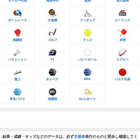
サッカー代表
高校年代
競馬
地方競馬
ボートレース
大相撲
フィギュア
カーリング
格闘技
ゴルフ
テニス
卓球
F1
バドミントン
バレーボール
ラグビー
NBA
陸上
Bリーグ
バスケ代表
学生バスケ
他競技
Doスポーツ
結果・成績・オッズなどのデータは、必ず
主催者
発行のものと照合し確認してく