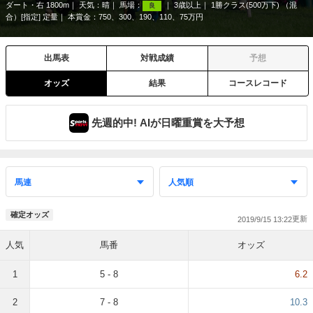
ダート・右 1800m
天気：
晴
馬場：
3歳以上
1勝クラス(500万下) （混
良
合）[指定] 定量
本賞金：750、300、190、110、75万円
出馬表
対戦成績
予想
オッズ
結果
コースレコード
先週的中! AIが日曜重賞を大予想
確定オッズ
2019/9/15 13:22
人気
馬番
オッズ
1
5 - 8
6.2
2
7 - 8
10.3