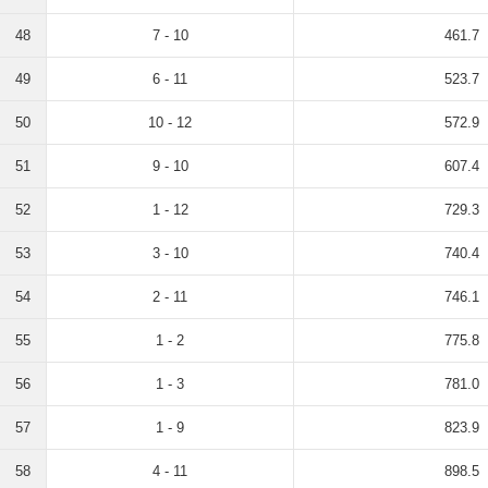
48
7 - 10
461.7
49
6 - 11
523.7
50
10 - 12
572.9
51
9 - 10
607.4
52
1 - 12
729.3
53
3 - 10
740.4
54
2 - 11
746.1
55
1 - 2
775.8
56
1 - 3
781.0
57
1 - 9
823.9
58
4 - 11
898.5