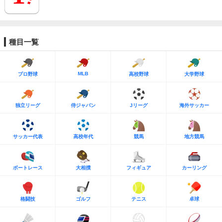
種目一覧
MLB
プロ野球
高校野球
大学野球
独立リーグ
侍ジャパン
Jリーグ
海外サッカー
サッカー代表
高校年代
競馬
地方競馬
ボートレース
大相撲
フィギュア
カーリング
格闘技
ゴルフ
テニス
卓球