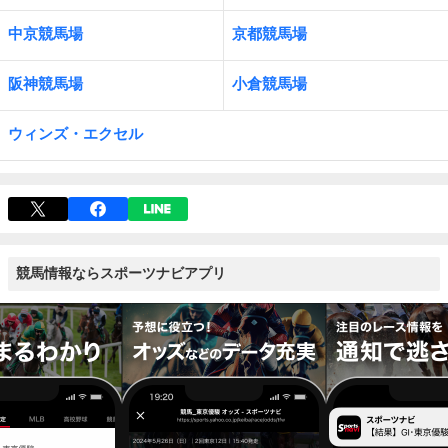
中京競馬場
京都競馬場
阪神競馬場
小倉競馬場
ウィンズ・エクセル
競馬情報ならスポーツナビアプリ