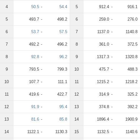
4
50.5
-
54.4
5
912.4
-
916.1
5
493.7
-
498.2
6
259.0
-
276.0
6
53.7
-
57.5
7
1137.0
-
1140.8
7
492.2
-
496.2
8
361.0
-
372.5
8
92.8
-
96.2
9
1317.3
-
1320.8
9
793.5
-
799.3
10
475.7
-
488.3
10
107.7
-
111.1
11
1215.2
-
1218.2
11
419.6
-
422.7
12
314.9
-
325.2
12
91.9
-
95.4
13
374.8
-
392.2
13
81.6
-
85.8
14
1896.4
-
1900.9
14
1122.1
-
1130.3
15
1132.5
-
1140.6