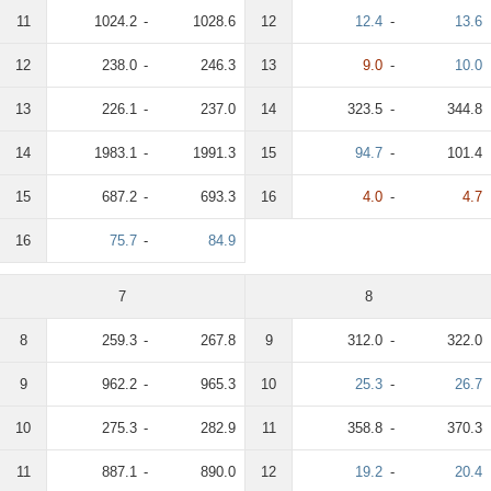
11
1024.2
-
1028.6
12
12.4
-
13.6
12
238.0
-
246.3
13
9.0
-
10.0
13
226.1
-
237.0
14
323.5
-
344.8
14
1983.1
-
1991.3
15
94.7
-
101.4
15
687.2
-
693.3
16
4.0
-
4.7
16
75.7
-
84.9
7
8
8
259.3
-
267.8
9
312.0
-
322.0
9
962.2
-
965.3
10
25.3
-
26.7
10
275.3
-
282.9
11
358.8
-
370.3
11
887.1
-
890.0
12
19.2
-
20.4