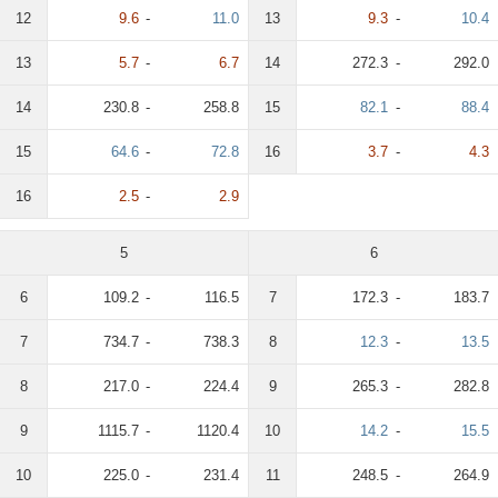
12
9.6
-
11.0
13
9.3
-
10.4
13
5.7
-
6.7
14
272.3
-
292.0
14
230.8
-
258.8
15
82.1
-
88.4
15
64.6
-
72.8
16
3.7
-
4.3
16
2.5
-
2.9
5
6
6
109.2
-
116.5
7
172.3
-
183.7
7
734.7
-
738.3
8
12.3
-
13.5
8
217.0
-
224.4
9
265.3
-
282.8
9
1115.7
-
1120.4
10
14.2
-
15.5
10
225.0
-
231.4
11
248.5
-
264.9