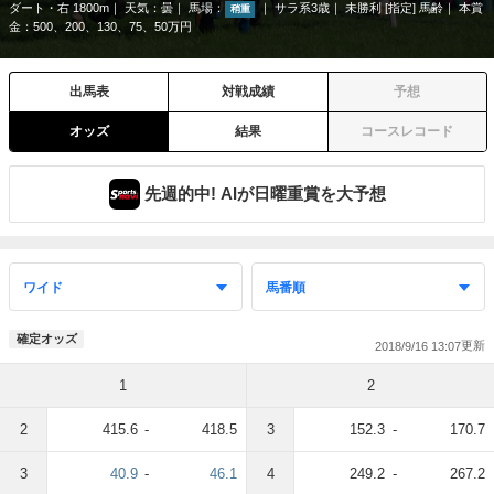
ダート・右 1800m
天気：
曇
馬場：
サラ系3歳
未勝利 [指定] 馬齢
本賞
稍重
金：500、200、130、75、50万円
出馬表
対戦成績
予想
オッズ
結果
コースレコード
先週的中! AIが日曜重賞を大予想
確定オッズ
2018/9/16 13:07
1
2
2
415.6
-
418.5
3
152.3
-
170.7
3
40.9
-
46.1
4
249.2
-
267.2