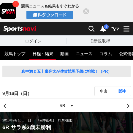
競馬ニュースも結果もすぐわかる
閉じる
スポーツナビ
検索
通知
i
ログイン
ID新規取得
競馬トップ
日程・結果
動画
ニュース
コラム
公式情
真中満＆五十嵐亮太が佐賀競馬予想に挑戦！（PR）
中山
阪神
9月16日（日）
2018年9月16日（日）
4回中山4日
13:00発走
6R サラ系3歳未勝利