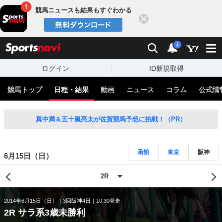
競馬ニュースも結果もすぐわかる
閉じる
スポーツナビ
検索
通知
i
ログイン
ID新規取得
競馬トップ
日程・結果
動画
ニュース
コラム
公式情
真中満＆五十嵐亮太が佐賀競馬予想に挑戦！（PR）
函館
東京
阪神
6月15日（日）
2014年6月15日（日）
3回阪神4日
10:30発走
2R サラ系3歳未勝利