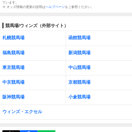
ています。
※ オッズ情報の更新の説明は
ヘルプページ
をご参照ください。
競馬場/ウィンズ（外部サイト）
札幌競馬場
函館競馬場
福島競馬場
新潟競馬場
東京競馬場
中山競馬場
中京競馬場
京都競馬場
阪神競馬場
小倉競馬場
ウィンズ・エクセル