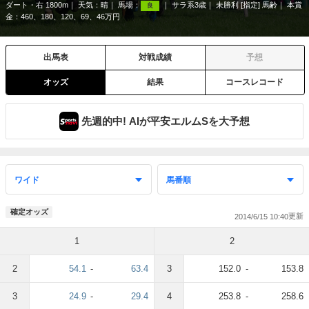
ダート・右 1800m
天気：
晴
馬場：
サラ系3歳
未勝利 [指定] 馬齢
本賞
良
金：460、180、120、69、46万円
出馬表
対戦成績
予想
オッズ
結果
コースレコード
先週的中! AIが平安エルムSを大予想
確定オッズ
2014/6/15 10:40
1
2
2
54.1
-
63.4
3
152.0
-
153.8
3
24.9
-
29.4
4
253.8
-
258.6