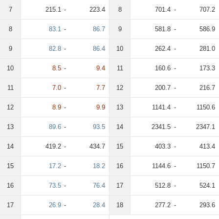
7
215.1
-
223.4
8
701.4
-
707.2
8
83.1
-
86.7
9
581.8
-
586.9
9
82.8
-
86.4
10
262.4
-
281.0
10
8.5
-
9.4
11
160.6
-
173.3
11
7.0
-
7.7
12
200.7
-
216.7
12
8.9
-
9.9
13
1141.4
-
1150.6
13
89.6
-
93.5
14
2341.5
-
2347.1
14
419.2
-
434.7
15
403.3
-
413.4
15
17.2
-
18.2
16
1144.6
-
1150.7
16
73.5
-
76.4
17
512.8
-
524.1
17
26.9
-
28.4
18
277.2
-
293.6