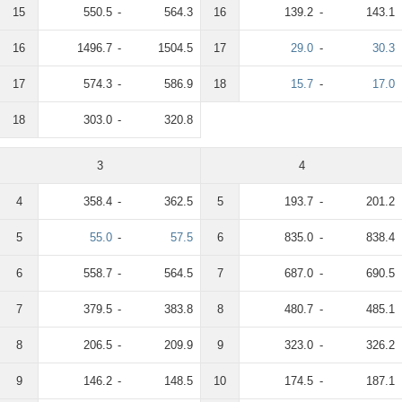
15
550.5
-
564.3
16
139.2
-
143.1
16
1496.7
-
1504.5
17
29.0
-
30.3
17
574.3
-
586.9
18
15.7
-
17.0
18
303.0
-
320.8
3
4
4
358.4
-
362.5
5
193.7
-
201.2
5
55.0
-
57.5
6
835.0
-
838.4
6
558.7
-
564.5
7
687.0
-
690.5
7
379.5
-
383.8
8
480.7
-
485.1
8
206.5
-
209.9
9
323.0
-
326.2
9
146.2
-
148.5
10
174.5
-
187.1