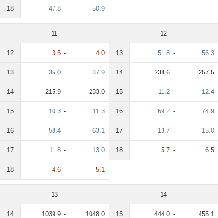
18
47.8
-
50.9
11
12
12
3.5
-
4.0
13
51.8
-
56.3
13
35.0
-
37.9
14
238.6
-
257.5
14
215.9
-
233.0
15
11.2
-
12.4
15
10.3
-
11.3
16
69.2
-
74.9
16
58.4
-
63.1
17
13.7
-
15.0
17
11.8
-
13.0
18
5.7
-
6.5
18
4.6
-
5.1
13
14
14
1039.9
-
1048.0
15
444.0
-
455.1