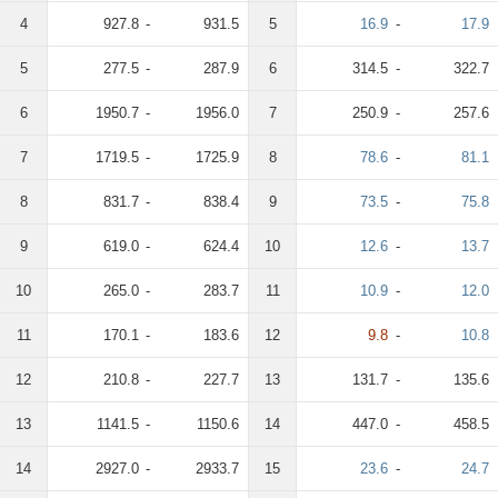
4
927.8
-
931.5
5
16.9
-
17.9
5
277.5
-
287.9
6
314.5
-
322.7
6
1950.7
-
1956.0
7
250.9
-
257.6
7
1719.5
-
1725.9
8
78.6
-
81.1
8
831.7
-
838.4
9
73.5
-
75.8
9
619.0
-
624.4
10
12.6
-
13.7
10
265.0
-
283.7
11
10.9
-
12.0
11
170.1
-
183.6
12
9.8
-
10.8
12
210.8
-
227.7
13
131.7
-
135.6
13
1141.5
-
1150.6
14
447.0
-
458.5
14
2927.0
-
2933.7
15
23.6
-
24.7