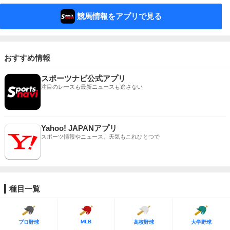
競馬情報をアプリで見る
おすすめ情報
スポーツナビ公式アプリ
注目のレースも最新ニュースも逃さない
Yahoo! JAPANアプリ
スポーツ情報やニュース、天気もこれひとつで
種目一覧
MLB
プロ野球
高校野球
大学野球