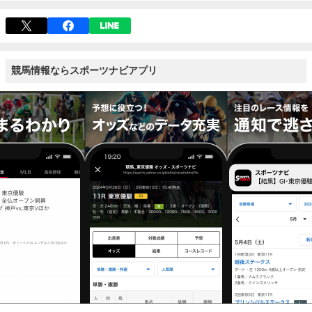
競馬情報ならスポーツナビアプリ