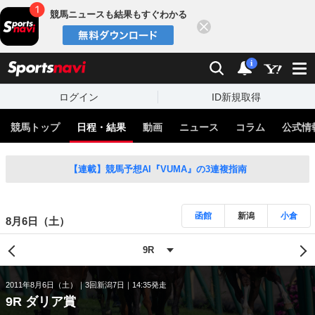
競馬ニュースも結果もすぐわかる
閉じる
スポーツナビ
検索
通知
i
ログイン
ID新規取得
競馬トップ
日程・結果
動画
ニュース
コラム
公式情
【連載】競馬予想AI『VUMA』の3連複指南
函館
新潟
小倉
8月6日（土）
2011年8月6日（土）
3回新潟7日
14:35発走
9R ダリア賞