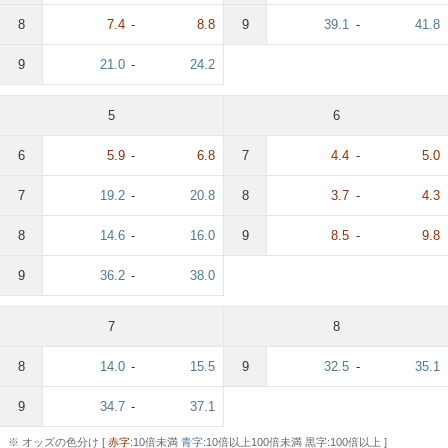
8
7.4
-
8.8
9
39.1
-
41.8
9
21.0
-
24.2
5
6
6
5.9
-
6.8
7
4.4
-
5.0
7
19.2
-
20.8
8
3.7
-
4.3
8
14.6
-
16.0
9
8.5
-
9.8
9
36.2
-
38.0
7
8
8
14.0
-
15.5
9
32.5
-
35.1
9
34.7
-
37.1
※ オッズの色分け [
赤字
:10倍未満
青字
:10倍以上100倍未満 黒字:100倍以上 ]