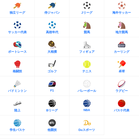
独立リーグ
侍ジャパン
Jリーグ
海外サッカー
サッカー代表
高校年代
競馬
地方競馬
ボートレース
大相撲
フィギュア
カーリング
格闘技
ゴルフ
テニス
卓球
F1
バドミントン
バレーボール
ラグビー
NBA
陸上
Bリーグ
バスケ代表
学生バスケ
他競技
Doスポーツ