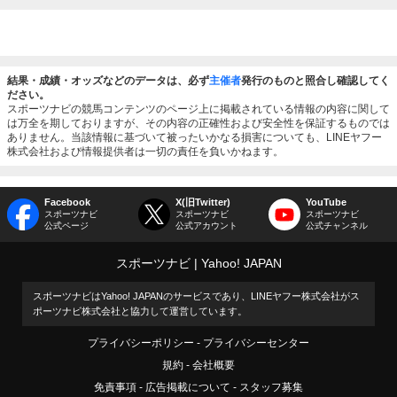
結果・成績・オッズなどのデータは、必ず
主催者
発行のものと照合し確認してく
ださい。
スポーツナビの競馬コンテンツのページ上に掲載されている情報の内容に関して
は万全を期しておりますが、その内容の正確性および安全性を保証するものでは
ありません。当該情報に基づいて被ったいかなる損害についても、LINEヤフー
株式会社および情報提供者は一切の責任を負いかねます。
Facebook
X(旧Twitter)
YouTube
スポーツナビ
スポーツナビ
スポーツナビ
公式ページ
公式アカウント
公式チャンネル
スポーツナビ
Yahoo! JAPAN
スポーツナビはYahoo! JAPANのサービスであり、LINEヤフー株式会社がス
ポーツナビ株式会社と協力して運営しています。
プライバシーポリシー
プライバシーセンター
規約
会社概要
免責事項
広告掲載について
スタッフ募集