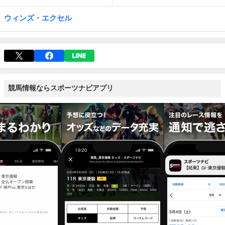
ウィンズ・エクセル
競馬情報ならスポーツナビアプリ