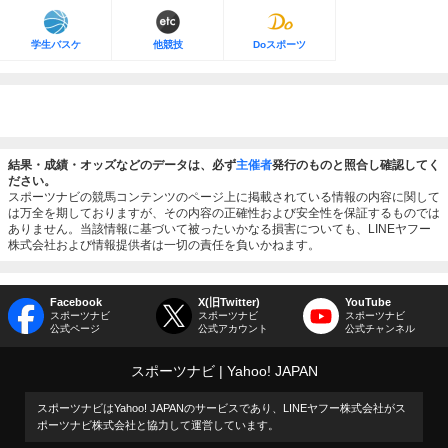
学生バスケ
他競技
Doスポーツ
結果・成績・オッズなどのデータは、必ず
主催者
発行のものと照合し確認してく
ださい。
スポーツナビの競馬コンテンツのページ上に掲載されている情報の内容に関して
は万全を期しておりますが、その内容の正確性および安全性を保証するものでは
ありません。当該情報に基づいて被ったいかなる損害についても、LINEヤフー
株式会社および情報提供者は一切の責任を負いかねます。
Facebook
X(旧Twitter)
YouTube
スポーツナビ
スポーツナビ
スポーツナビ
公式ページ
公式アカウント
公式チャンネル
スポーツナビ
Yahoo! JAPAN
スポーツナビはYahoo! JAPANのサービスであり、LINEヤフー株式会社がス
ポーツナビ株式会社と協力して運営しています。