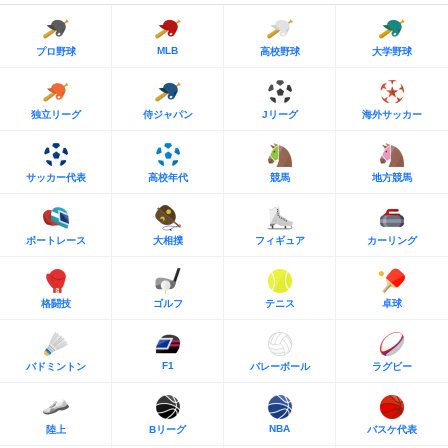
MLB
プロ野球
高校野球
大学野球
独立リーグ
侍ジャパン
Jリーグ
海外サッカー
サッカー代表
高校年代
競馬
地方競馬
ボートレース
大相撲
フィギュア
カーリング
格闘技
ゴルフ
テニス
卓球
F1
バドミントン
バレーボール
ラグビー
NBA
陸上
Bリーグ
バスケ代表