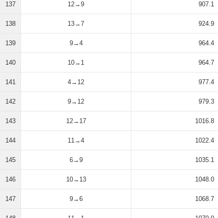
137
12→9
907.1
138
13→7
924.9
139
9→4
964.4
140
10→1
964.7
141
4→12
977.4
142
9→12
979.3
143
12→17
1016.8
144
11→4
1022.4
145
6→9
1035.1
146
10→13
1048.0
147
9→6
1068.7