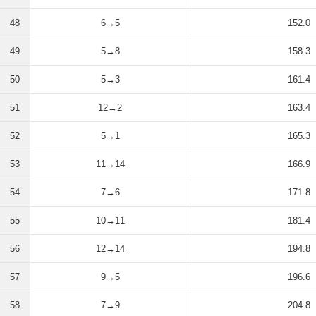
48
6→5
152.0
49
5→8
158.3
50
5→3
161.4
51
12→2
163.4
52
5→1
165.3
53
11→14
166.9
54
7→6
171.8
55
10→11
181.4
56
12→14
194.8
57
9→5
196.6
58
7→9
204.8