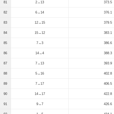
81
2→13
373.5
82
6→14
376.1
83
12→15
379.5
84
15→12
383.1
85
7→3
386.6
86
14→4
388.3
87
7→13
393.9
88
5→16
402.8
89
7→17
406.5
90
14→17
422.8
91
9→7
426.6