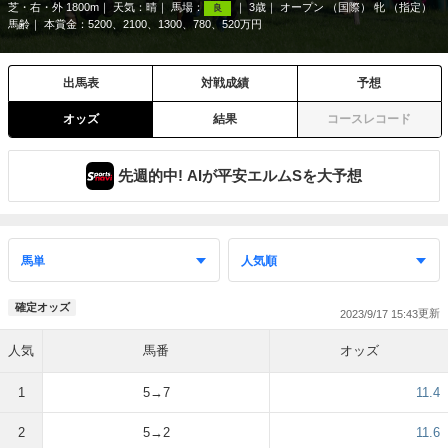
芝・右・外 1800m
天気：
晴
馬場：
3歳
オープン （国際） 牝 （指定）
良
馬齢
本賞金：5200、2100、1300、780、520万円
出馬表
対戦成績
予想
オッズ
結果
コースレコード
先週的中! AIが平安エルムSを大予想
確定オッズ
2023/9/17 15:43
人気
馬番
オッズ
1
5→7
11.4
2
5→2
11.6