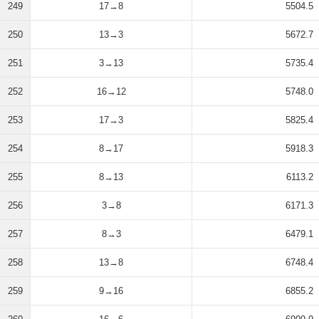
249
17→8
5504.5
250
13→3
5672.7
251
3→13
5735.4
252
16→12
5748.0
253
17→3
5825.4
254
8→17
5918.3
255
8→13
6113.2
256
3→8
6171.3
257
8→3
6479.1
258
13→8
6748.4
259
9→16
6855.2