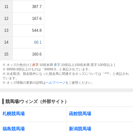
11
387.7
12
167.6
13
544.8
14
68.1
15
160.6
※ オッズの色分け [
赤字
:10倍未満
青字
:10倍以上100倍未満 黒字:100倍以上 ]
※ 99999.9倍以上のものは「99999.9」と表記されています。
※ 出走取消、競走除外になった競走馬に関連するオッズについては「****」と表記され
ています。
※ オッズ情報の更新の説明は
ヘルプページ
をご参照ください。
競馬場/ウィンズ（外部サイト）
札幌競馬場
函館競馬場
福島競馬場
新潟競馬場