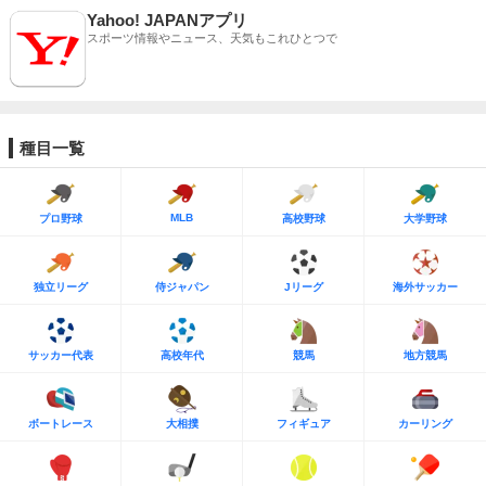
Yahoo! JAPANアプリ
スポーツ情報やニュース、天気もこれひとつで
種目一覧
MLB
プロ野球
高校野球
大学野球
独立リーグ
侍ジャパン
Jリーグ
海外サッカー
サッカー代表
高校年代
競馬
地方競馬
ボートレース
大相撲
フィギュア
カーリング