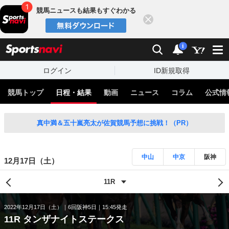
競馬ニュースも結果もすぐわかる
閉じる
スポーツナビ
検索
通知
i
ログイン
ID新規取得
競馬トップ
日程・結果
動画
ニュース
コラム
公式情
真中満＆五十嵐亮太が佐賀競馬予想に挑戦！（PR）
中山
中京
阪神
12月17日（土）
2022年12月17日（土）
6回阪神5日
15:45発走
11R タンザナイトステークス