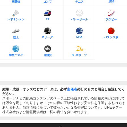
格闘技
ゴルフ
テニス
卓球
F1
バドミントン
バレーボール
ラグビー
NBA
陸上
Bリーグ
バスケ代表
学生バスケ
他競技
Doスポーツ
結果・成績・オッズなどのデータは、必ず
主催者
発行のものと照合し確認してく
ださい。
スポーツナビの競馬コンテンツのページ上に掲載されている情報の内容に関して
は万全を期しておりますが、その内容の正確性および安全性を保証するものでは
ありません。当該情報に基づいて被ったいかなる損害についても、LINEヤフー
株式会社および情報提供者は一切の責任を負いかねます。