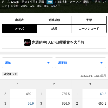
芝・右 1200m
天気：
小雨
馬場：
3歳以上
オープン （国際）（特指） ハ
稍重
ンデ
本賞金：2300、920、580、350、230万円
出馬表
対戦成績
予想
オッズ
結果
コースレコード
先週的中! AIが日曜重賞を大予想
確定オッズ
2022/12/17 15:53
1
2
3
2
460.1
1
765.5
1
69.2
3
66.9
3
856.0
2
650.1