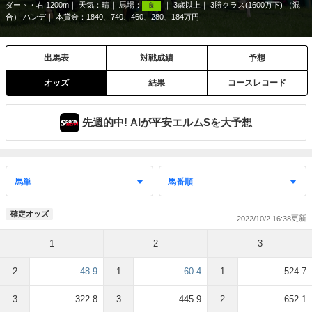
ダート・右 1200m
天気：
晴
馬場：
3歳以上
3勝クラス(1600万下) （混
良
合） ハンデ
本賞金：1840、740、460、280、184万円
出馬表
対戦成績
予想
オッズ
結果
コースレコード
先週的中! AIが平安エルムSを大予想
確定オッズ
2022/10/2 16:38
1
2
3
2
48.9
1
60.4
1
524.7
3
322.8
3
445.9
2
652.1