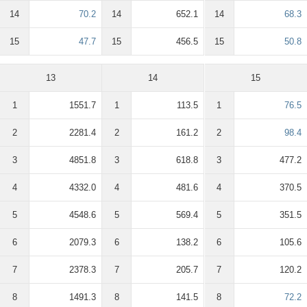
14
70.2
14
652.1
14
68.3
15
47.7
15
456.5
15
50.8
13
14
15
1
1551.7
1
113.5
1
76.5
2
2281.4
2
161.2
2
98.4
3
4851.8
3
618.8
3
477.2
4
4332.0
4
481.6
4
370.5
5
4548.6
5
569.4
5
351.5
6
2079.3
6
138.2
6
105.6
7
2378.3
7
205.7
7
120.2
8
1491.3
8
141.5
8
72.2