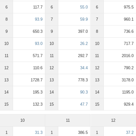
6
117.7
6
55.0
6
975.5
8
93.9
7
59.9
7
960.1
9
650.3
9
397.0
8
736.6
10
93.0
10
26.2
10
717.7
11
571.7
11
292.7
11
2016.0
12
110.6
12
34.4
12
790.2
13
1728.7
13
778.3
13
3178.0
14
195.3
14
90.3
14
1195.0
15
132.3
15
47.7
15
929.4
10
11
12
1
31.3
1
386.5
1
37.2