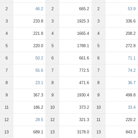
2
46.2
2
665.2
2
53.9
3
233.8
3
1925.3
3
336.6
4
221.8
4
1665.4
4
208.2
5
220.0
5
1788.1
5
272.8
6
50.2
6
661.6
6
71.1
7
55.6
7
772.5
7
74.2
8
23.1
8
471.6
8
36.7
9
367.3
9
1930.4
9
499.8
11
186.2
10
373.2
10
33.4
12
28.5
12
321.3
11
220.2
13
689.1
13
3178.0
13
843.3