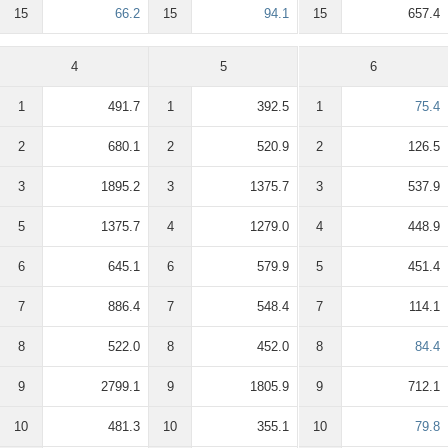
15
66.2
15
94.1
15
657.4
4
5
6
1
491.7
1
392.5
1
75.4
2
680.1
2
520.9
2
126.5
3
1895.2
3
1375.7
3
537.9
5
1375.7
4
1279.0
4
448.9
6
645.1
6
579.9
5
451.4
7
886.4
7
548.4
7
114.1
8
522.0
8
452.0
8
84.4
9
2799.1
9
1805.9
9
712.1
10
481.3
10
355.1
10
79.8