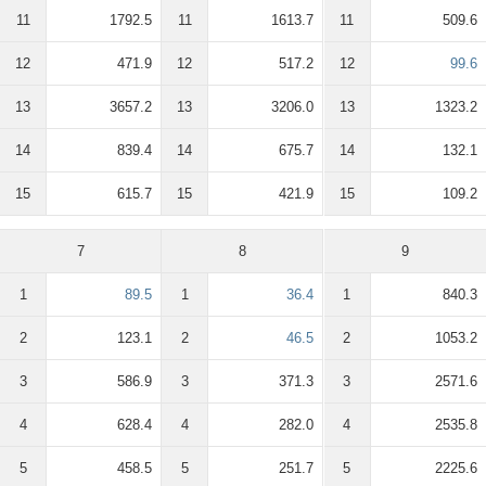
11
1792.5
11
1613.7
11
509.6
12
471.9
12
517.2
12
99.6
13
3657.2
13
3206.0
13
1323.2
14
839.4
14
675.7
14
132.1
15
615.7
15
421.9
15
109.2
7
8
9
1
89.5
1
36.4
1
840.3
2
123.1
2
46.5
2
1053.2
3
586.9
3
371.3
3
2571.6
4
628.4
4
282.0
4
2535.8
5
458.5
5
251.7
5
2225.6