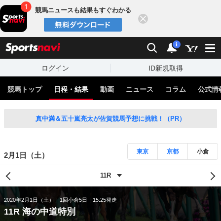
競馬ニュースも結果もすぐわかる
閉じる
スポーツナビ
検索
通知
i
ログイン
ID新規取得
競馬トップ
日程・結果
動画
ニュース
コラム
公式情
真中満＆五十嵐亮太が佐賀競馬予想に挑戦！（PR）
東京
京都
小倉
2月1日（土）
2020年2月1日（土）
1回小倉5日
15:25発走
11R 海の中道特別