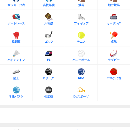
サッカー代表
高校年代
競馬
地方競馬
ボートレース
大相撲
フィギュア
カーリング
格闘技
ゴルフ
テニス
卓球
F1
バドミントン
バレーボール
ラグビー
NBA
陸上
Bリーグ
バスケ代表
学生バスケ
他競技
Doスポーツ