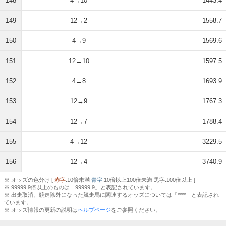
148
4→10
1443.4
149
12→2
1558.7
150
4→9
1569.6
151
12→10
1597.5
152
4→8
1693.9
153
12→9
1767.3
154
12→7
1788.4
155
4→12
3229.5
156
12→4
3740.9
※ オッズの色分け [
赤字
:10倍未満
青字
:10倍以上100倍未満 黒字:100倍以上 ]
※ 99999.9倍以上のものは「99999.9」と表記されています。
※ 出走取消、競走除外になった競走馬に関連するオッズについては「****」と表記され
ています。
※ オッズ情報の更新の説明は
ヘルプページ
をご参照ください。