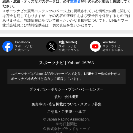
結果・成績・オッズなどのデータは、必ず
主催者
発行のものと照合し確認してく
ださい。
スポーツナビの競馬コンテンツのページ上に掲載されている情報の内容に関して
は万全を期しておりますが、その内容の正確性および安全性を保証するものでは
ありません。当該情報に基づいて被ったいかなる損害についても、LINEヤフー
株式会社および情報提供者は一切の責任を負いかねます。
Facebook
X(旧Twitter)
YouTube
スポーツナビ
スポーツナビ
スポーツナビ
公式ページ
公式アカウント
公式チャンネル
スポーツナビ
Yahoo! JAPAN
スポーツナビはYahoo! JAPANのサービスであり、LINEヤフー株式会社がス
ポーツナビ株式会社と協力して運営しています。
プライバシーポリシー
プライバシーセンター
規約
会社概要
免責事項
広告掲載について
スタッフ募集
ご意見・ご要望
ヘルプ
© Japan Racing Association.
© 毎日新聞社
© 株式会社グラッドキューブ