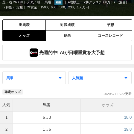
芝・右 2600m
天気：
晴
馬場：
4歳以上
2勝クラス(1000万下) （混合）
稍重
（特指） 定量
本賞金：1500、600、380、230、150万円
出馬表
対戦成績
予想
オッズ
結果
コースレコード
先週的中! AIが日曜重賞を大予想
確定オッズ
2020/2/1 15:32
人気
馬番
オッズ
1
6→3
18.0
2
1→6
19.8