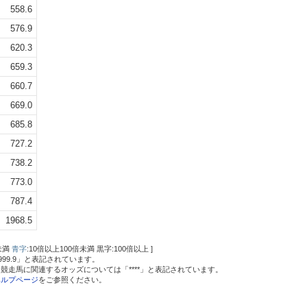
558.6
576.9
620.3
659.3
660.7
669.0
685.8
727.2
738.2
773.0
787.4
1968.5
未満
青字
:10倍以上100倍未満 黒字:100倍以上 ]
9999.9」と表記されています。
競走馬に関連するオッズについては「****」と表記されています。
ヘルプページ
をご参照ください。