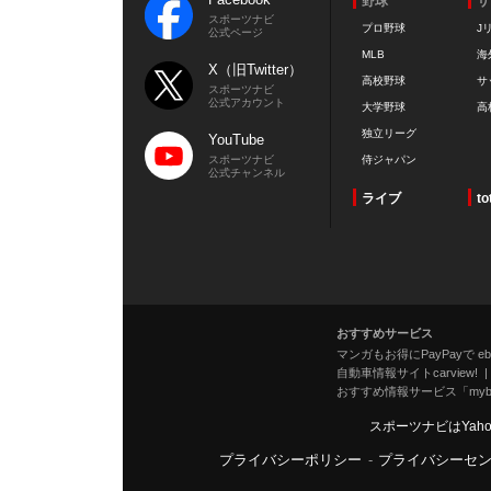
野球
サ
スポーツナビ
プロ野球
J
公式ページ
MLB
海
X（旧Twitter）
高校野球
サ
スポーツナビ
公式アカウント
大学野球
高
独立リーグ
YouTube
スポーツナビ
侍ジャパン
公式チャンネル
ライブ
to
おすすめサービス
マンガもお得にPayPayで eboo
自動車情報サイトcarview!
おすすめ情報サービス「mybe
スポーツナビはYah
プライバシーポリシー
-
プライバシーセ