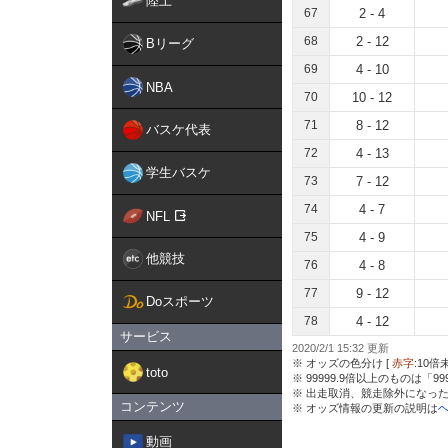
陸上
67
2 - 4
68
2 - 12
Bリーグ
69
4 - 10
NBA
70
10 - 12
71
8 - 12
バスケ代表
72
4 - 13
学生バスケ
73
7 - 12
74
4 - 7
NFL
75
4 - 9
他競技
76
4 - 8
77
9 - 12
Doスポーツ
78
4 - 12
サービス
2020/2/1 15:32 更新
※ オッズの色分け [
赤字
:10倍
toto
※ 99999.9倍以上のものは「9
※ 出走取消、競走除外になった
コンテンツ
※ オッズ情報の更新の説明は
動画