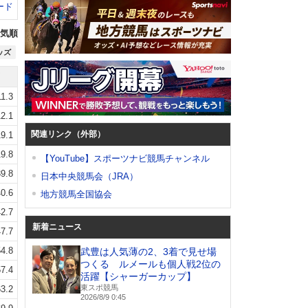
ード
気順
ッズ
11.3
12.1
関連リンク（外部）
19.1
19.8
【YouTube】スポーツナビ競馬チャンネル
9.8
日本中央競馬会（JRA）
0.6
地方競馬全国協会
2.7
新着ニュース
7.7
4.8
武豊は人気薄の2、3着で見せ場
つくる ルメールも個人戦2位の
7.4
活躍【シャーガーカップ】
東スポ競馬
3.2
2026/8/9 0:45