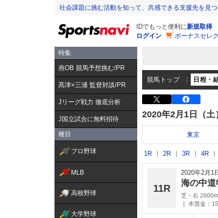
社会課題に挑む活動を知って、共感できる支援先を見つ
IDでもっと便利に
新規取得
ログイン
ボーナスセレク
特集
燕OB 競馬予想挑む/PR
競馬トップ
日程・
髙津×三浦 監督対談/PR
Jリーグ戦力 徹底分析
2020年2月1日（土
J国立試合に無料招待
種目
東京
プロ野球
1R
2R
3R
4R
MLB
2020年2月
海の中道
11R
高校野球
芝・右 2600
本賞金：15
大学野球