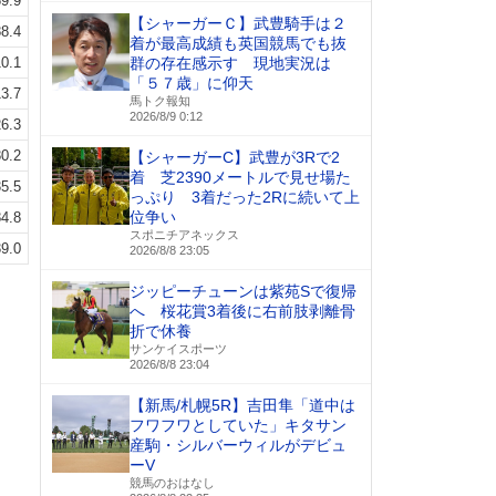
9.9
【シャーガーＣ】武豊騎手は２
8.4
着が最高成績も英国競馬でも抜
0.1
群の存在感示す 現地実況は
「５７歳」に仰天
3.7
馬トク報知
2026/8/9 0:12
6.3
0.2
【シャーガーC】武豊が3Rで2
着 芝2390メートルで見せ場た
5.5
っぷり 3着だった2Rに続いて上
位争い
4.8
スポニチアネックス
9.0
2026/8/8 23:05
ジッピーチューンは紫苑Sで復帰
へ 桜花賞3着後に右前肢剥離骨
折で休養
サンケイスポーツ
2026/8/8 23:04
【新馬/札幌5R】吉田隼「道中は
フワフワとしていた」キタサン
産駒・シルバーウィルがデビュ
ーV
競馬のおはなし