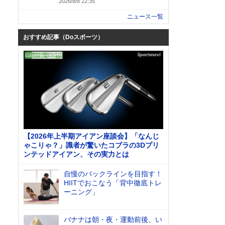
2026/8/8 22:35
ニュース一覧
おすすめ記事（Doスポーツ）
【2026年上半期アイアン座談会】「なんじ
ゃこりゃ？」識者が驚いたコブラの3Dプリ
ンテッドアイアン、その実力とは
自慢のバックラインを目指す！
HIITでおこなう「背中徹底トレ
ーニング」
バナナは朝・夜・運動前後、い