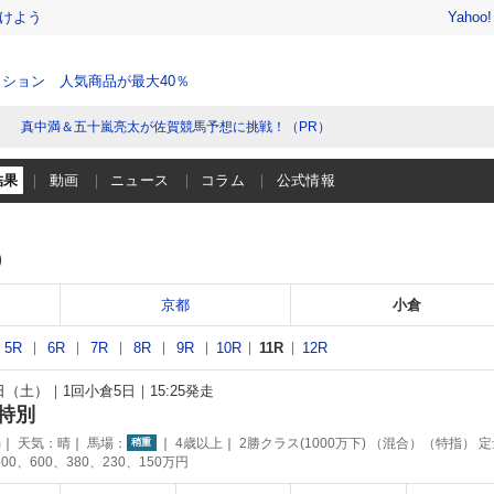
けよう
Yahoo
ション 人気商品が最大40％
真中満＆五十嵐亮太が佐賀競馬予想に挑戦！（PR）
結果
動画
ニュース
コラム
公式情報
）
京都
小倉
5R
6R
7R
8R
9R
10R
11R
12R
1日（土）
1回小倉5日
15:25発走
特別
m
天気：
晴
馬場：
4歳以上
2勝クラス(1000万下) （混合）（特指） 
稍重
00、600、380、230、150万円