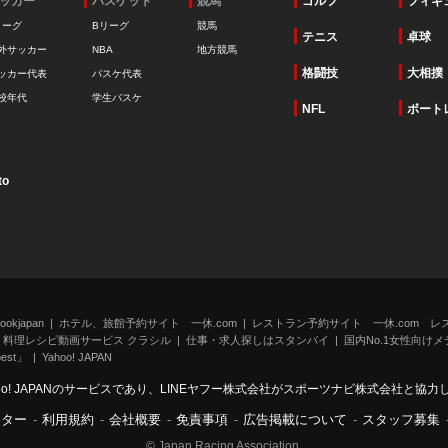
ッカー
バスケット
競馬
ゴルフ
フィギ
リーグ
Bリーグ
競馬
テニス
卓球
外サッカー
NBA
地方競馬
格闘技
大相撲
ッカー代表
バスケ代表
校年代
学生バスケ
NFL
ボート
to
kjapan
ホテル、旅館予約サイト 一休.com
レストラン予約サイト 一休.com レ
料理レシピ動画サービス クラシル
仕事・求人探しはスタンバイ
国内No.1女性向けメデ
st」
Yahoo! JAPAN
oo! JAPANのサービスであり、LINEヤフー株式会社がスポーツナビ株式会社と協
ンター
-
利用規約
-
会社概要
-
免責事項
-
広告掲載について
-
スタッフ募集
© Japan Racing Association.