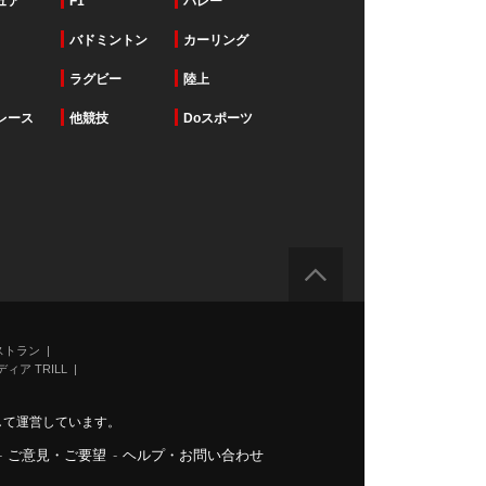
ュア
F1
バレー
バドミントン
カーリング
ラグビー
陸上
レース
他競技
Doスポーツ
ストラン
ィア TRILL
力して運営しています。
-
ご意見・ご要望
-
ヘルプ・お問い合わせ