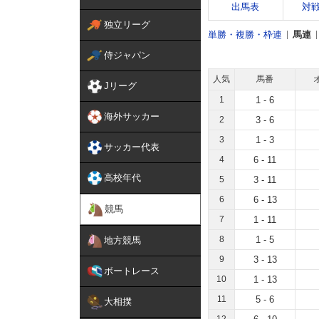
出馬表
対
独立リーグ
単勝・複勝・枠連
馬連
侍ジャパン
人気
馬番
Jリーグ
1
1 - 6
海外サッカー
2
3 - 6
3
1 - 3
サッカー代表
4
6 - 11
高校年代
5
3 - 11
6
6 - 13
競馬
7
1 - 11
8
1 - 5
地方競馬
9
3 - 13
ボートレース
10
1 - 13
11
5 - 6
大相撲