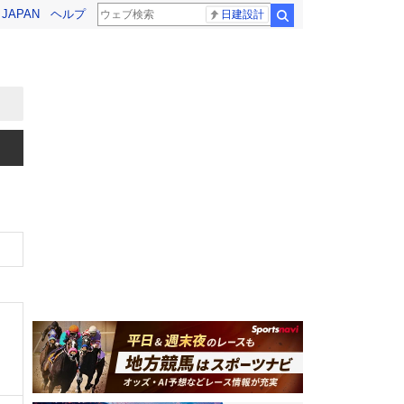
! JAPAN
ヘルプ
日建設計
検索