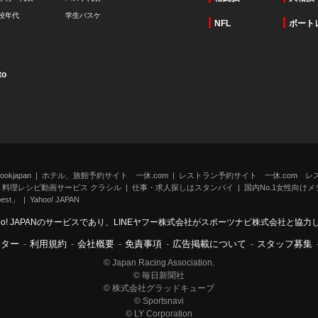
校年代
学生バスケ
NFL
ボート
to
kjapan
ホテル、旅館予約サイト 一休.com
レストラン予約サイト 一休.com レ
料理レシピ動画サービス クラシル
仕事・求人探しはスタンバイ
国内No.1女性向けメデ
st」
Yahoo! JAPAN
oo! JAPANのサービスであり、LINEヤフー株式会社がスポーツナビ株式会社と協
ンター
-
利用規約
-
会社概要
-
免責事項
-
広告掲載について
-
スタッフ募集
© Japan Racing Association.
© 毎日新聞社
© 株式会社グラッドキューブ
© Sportsnavi
© LY Corporation