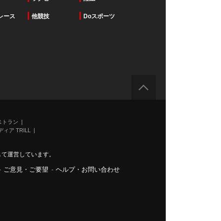
レース
他競技
Doスポーツ
ストラン
ィア TRILL
力して運営しています。
-
ご意見・ご要望
-
ヘルプ・お問い合わせ