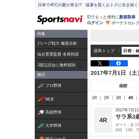
日本で45℃の夏が来る!? 猛暑を賢くおトクに生き抜く
IDでもっと便利に
新規取得
ログイン
ボーナスセレク
特集
Jリーグ戦力 徹底分析
競馬トップ
日程・
仙台育英監督 名将対談
J国立試合に無料招待
2017年7月1日（土
種目
プロ野球
函館
1R
2R
3R
4R
MLB
2017年7月
高校野球
サラ系3
4R
ダート・右 17
大学野球
200、130、
独立リーグ