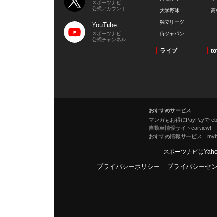
スポーツナビ
公式アカウント
大学野球
高
独立リーグ
YouTube
スポーツナビ
侍ジャパン
公式チャンネル
ライブ
to
おすすめサービス
マンガもお得にPayPayで eboo
自動車情報サイトcarview!
おすすめ情報サービス「mybe
スポーツナビはYah
プライバシーポリシー
-
プライバシーセ