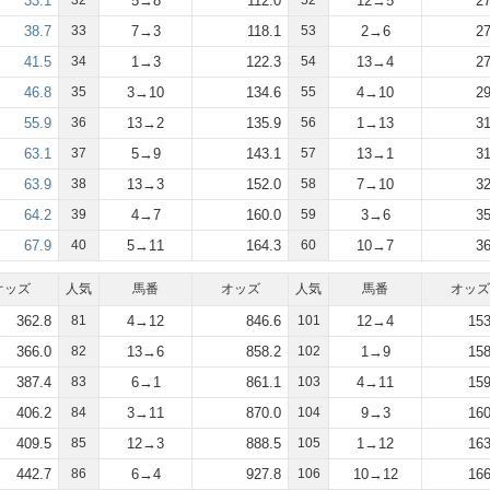
33.1
32
5→8
112.0
52
12→5
27
38.7
33
7→3
118.1
53
2→6
27
41.5
34
1→3
122.3
54
13→4
27
46.8
35
3→10
134.6
55
4→10
29
55.9
36
13→2
135.9
56
1→13
31
63.1
37
5→9
143.1
57
13→1
31
63.9
38
13→3
152.0
58
7→10
32
64.2
39
4→7
160.0
59
3→6
35
67.9
40
5→11
164.3
60
10→7
36
オッズ
人気
馬番
オッズ
人気
馬番
オッズ
362.8
81
4→12
846.6
101
12→4
153
366.0
82
13→6
858.2
102
1→9
158
387.4
83
6→1
861.1
103
4→11
159
406.2
84
3→11
870.0
104
9→3
160
409.5
85
12→3
888.5
105
1→12
163
442.7
86
6→4
927.8
106
10→12
166