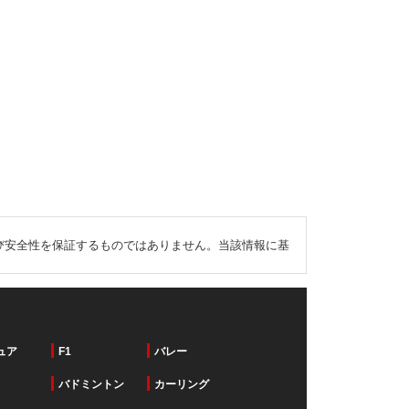
び安全性を保証するものではありません。当該情報に基
ュア
F1
バレー
バドミントン
カーリング