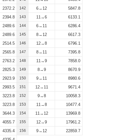
2372.2
142
6→12
5847.8
2394.8
143
11→6
6133.1
2489.6
144
6→11
6286.4
2489.6
145
8→12
6617.3
2514.5
146
12→8
6796.1
2565.8
147
8→11
7395.8
2763.2
148
11→9
7858.0
2825.3
149
8→9
8670.9
2923.9
150
9→11
8980.6
2993.5
151
12→11
9671.4
3223.8
152
9→8
10058.3
3223.8
153
11→8
10477.4
3644.3
154
11→12
13969.8
4055.7
155
12→9
17961.2
4335.4
156
9→12
22859.7
4335.4