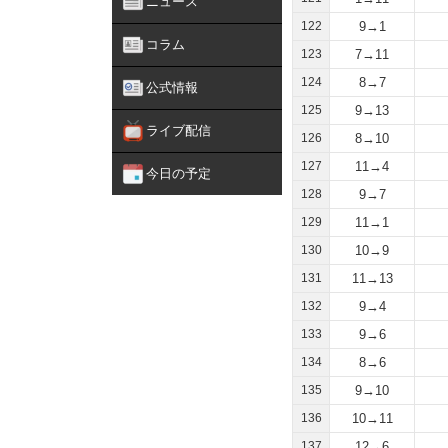
ニュース
122
9→1
コラム
123
7→11
124
8→7
公式情報
125
9→13
ライブ配信
126
8→10
127
11→4
今日の予定
128
9→7
129
11→1
130
10→9
131
11→13
132
9→4
133
9→6
134
8→6
135
9→10
136
10→11
137
12→6