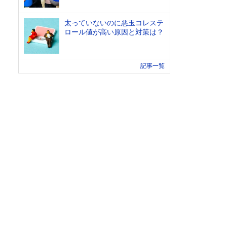
太っていないのに悪玉コレステ
ロール値が高い原因と対策は？
記事一覧