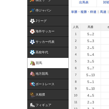
出馬表
対
侍ジャパン
単勝・複勝・枠連
馬連
Jリーグ
人気
馬番
海外サッカー
1
5→2
2
5→3
サッカー代表
3
2→5
高校年代
4
5→4
5
3→5
競馬
6
5→7
地方競馬
7
5→13
8
5→1
ボートレース
9
5→10
大相撲
10
4→5
11
2→3
フィギュア