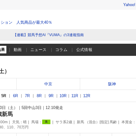
Yahoo
ション 人気商品が最大40％
【連載】競馬予想AI『VUMA』の3連複指南
結果
動画
ニュース
コラム
公式情報
（土）
中京
阪神
5R
6R
7R
8R
9R
10R
11R
12R
月10日（土）
5回中山3日
12:10発走
歳新馬
00m
天気：
晴
馬場：
サラ系2歳
新馬 （混合）[指定] 馬齢
本賞金：
良
180、110、70万円