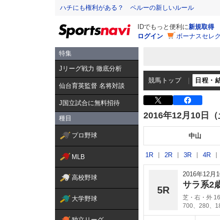
ハチにも権利がある？ ペルーの新しいルール
IDでもっと便利に
新規取得
ログイン
ボーナスセレク
特集
Jリーグ戦力 徹底分析
競馬トップ
日程・
仙台育英監督 名将対談
J国立試合に無料招待
2016年12月10日
種目
プロ野球
中山
1R
2R
3R
4R
MLB
2016年12
高校野球
サラ系2
5R
芝・右・外 16
大学野球
700、280、
独立リーグ