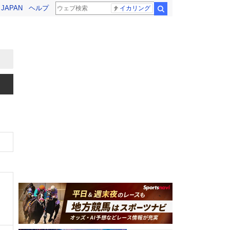
! JAPAN
ヘルプ
イカリング
検索