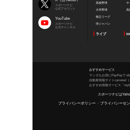
高校野球
サ
スポーツナビ
公式アカウント
大学野球
高
独立リーグ
YouTube
スポーツナビ
侍ジャパン
公式チャンネル
ライブ
to
おすすめサービス
マンガもお得にPayPayで eboo
自動車情報サイトcarview!
おすすめ情報サービス「mybe
スポーツナビはYah
プライバシーポリシー
-
プライバシーセ