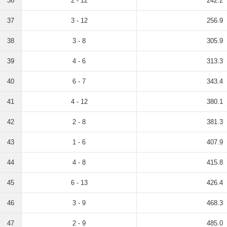
36
2 - 12
242.2
37
3 - 12
256.9
38
3 - 8
305.9
39
4 - 6
313.3
40
6 - 7
343.4
41
4 - 12
380.1
42
2 - 8
381.3
43
1 - 6
407.9
44
4 - 8
415.8
45
6 - 13
426.4
46
3 - 9
468.3
47
2 - 9
485.0