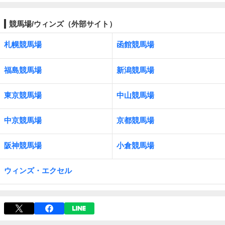
競馬場/ウィンズ（外部サイト）
札幌競馬場
函館競馬場
福島競馬場
新潟競馬場
東京競馬場
中山競馬場
中京競馬場
京都競馬場
阪神競馬場
小倉競馬場
ウィンズ・エクセル