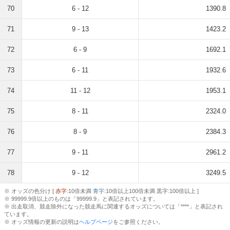
70
6 - 12
1390.8
71
9 - 13
1423.2
72
6 - 9
1692.1
73
6 - 11
1932.6
74
11 - 12
1953.1
75
8 - 11
2324.0
76
8 - 9
2384.3
77
9 - 11
2961.2
78
9 - 12
3249.5
※ オッズの色分け [
赤字
:10倍未満
青字
:10倍以上100倍未満 黒字:100倍以上 ]
※ 99999.9倍以上のものは「99999.9」と表記されています。
※ 出走取消、競走除外になった競走馬に関連するオッズについては「****」と表記され
ています。
※ オッズ情報の更新の説明は
ヘルプページ
をご参照ください。