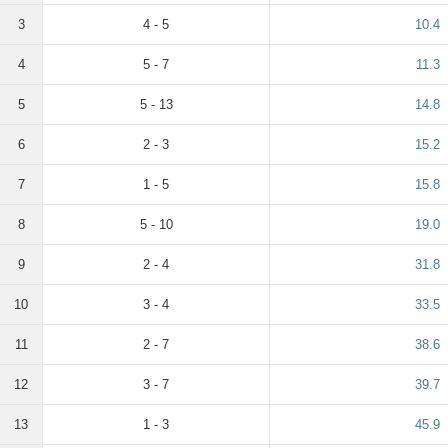
3
4 - 5
10.4
4
5 - 7
11.3
5
5 - 13
14.8
6
2 - 3
15.2
7
1 - 5
15.8
8
5 - 10
19.0
9
2 - 4
31.8
10
3 - 4
33.5
11
2 - 7
38.6
12
3 - 7
39.7
13
1 - 3
45.9