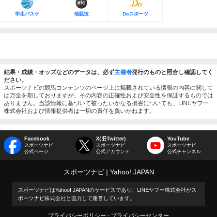
学生バスケ
他競技
Doスポーツ
結果・成績・オッズなどのデータは、必ず
主催者
発行のものと照合し確認してく
ださい。
スポーツナビの競馬コンテンツのページ上に掲載されている情報の内容に関して
は万全を期しておりますが、その内容の正確性および安全性を保証するものでは
ありません。当該情報に基づいて被ったいかなる損害についても、LINEヤフー
株式会社および情報提供者は一切の責任を負いかねます。
Facebook
X(旧Twitter)
YouTube
スポーツナビ
スポーツナビ
スポーツナビ
公式ページ
公式アカウント
公式チャンネル
スポーツナビ
Yahoo! JAPAN
スポーツナビはYahoo! JAPANのサービスであり、LINEヤフー株式会社がス
ポーツナビ株式会社と協力して運営しています。
プライバシーポリシー
プライバシーセンター