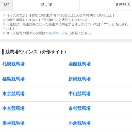
182
13→10
81576.3
※ オッズの色分け [
赤字
:10倍未満
青字
:10倍以上100倍未満 黒字:100倍以上 ]
※ 99999.9倍以上のものは「99999.9」と表記されています。
※ 出走取消、競走除外になった競走馬に関連するオッズについては「****」と表記され
ています。
※ オッズ情報の更新の説明は
ヘルプページ
をご参照ください。
競馬場/ウィンズ（外部サイト）
札幌競馬場
函館競馬場
福島競馬場
新潟競馬場
東京競馬場
中山競馬場
中京競馬場
京都競馬場
阪神競馬場
小倉競馬場