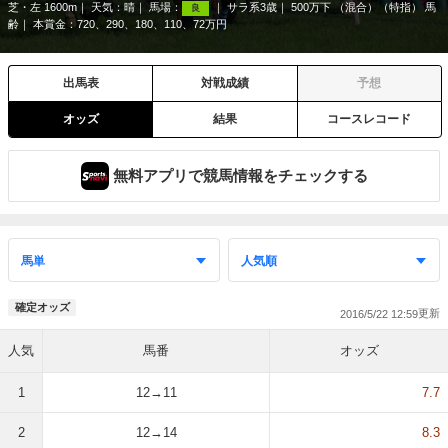
芝・左 1600m
天気：
晴
馬場：
サラ系3歳
500万下 （混合）（特指） 馬
良
齢
本賞金：720、290、180、110、72万円
出馬表
対戦成績
予想
オッズ
結果
コースレコード
無料アプリで競馬情報をチェックする
確定オッズ
2016/5/22 12:59
人気
馬番
オッズ
1
12→11
7.7
2
12→14
8.3