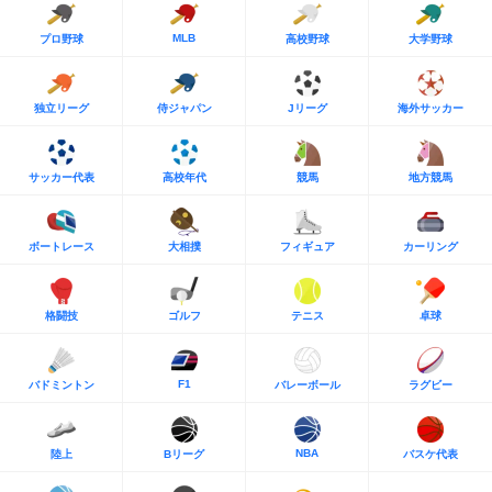
MLB
プロ野球
高校野球
大学野球
独立リーグ
侍ジャパン
Jリーグ
海外サッカー
サッカー代表
高校年代
競馬
地方競馬
ボートレース
大相撲
フィギュア
カーリング
格闘技
ゴルフ
テニス
卓球
F1
バドミントン
バレーボール
ラグビー
NBA
陸上
Bリーグ
バスケ代表