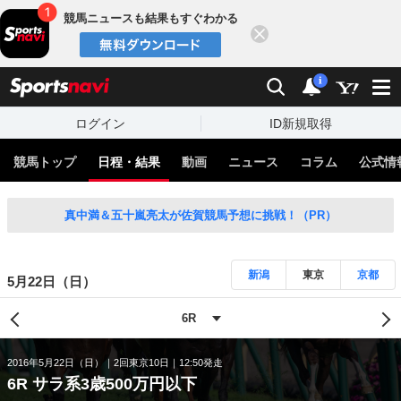
競馬ニュースも結果もすぐわかる
閉じる
スポーツナビ
検索
通知
i
ログイン
ID新規取得
競馬トップ
日程・結果
動画
ニュース
コラム
公式情
真中満＆五十嵐亮太が佐賀競馬予想に挑戦！（PR）
新潟
東京
京都
5月22日（日）
2016年5月22日（日）
2回東京10日
12:50発走
6R サラ系3歳500万円以下