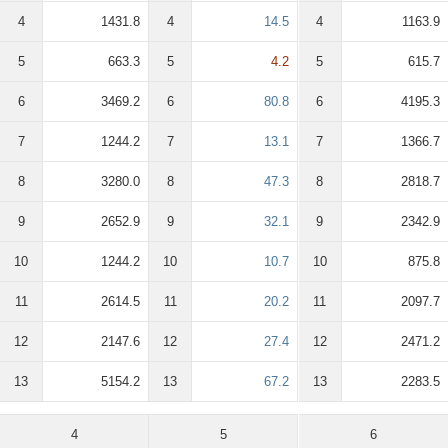
4
1431.8
4
14.5
4
1163.9
5
663.3
5
4.2
5
615.7
6
3469.2
6
80.8
6
4195.3
7
1244.2
7
13.1
7
1366.7
8
3280.0
8
47.3
8
2818.7
9
2652.9
9
32.1
9
2342.9
10
1244.2
10
10.7
10
875.8
11
2614.5
11
20.2
11
2097.7
12
2147.6
12
27.4
12
2471.2
13
5154.2
13
67.2
13
2283.5
4
5
6