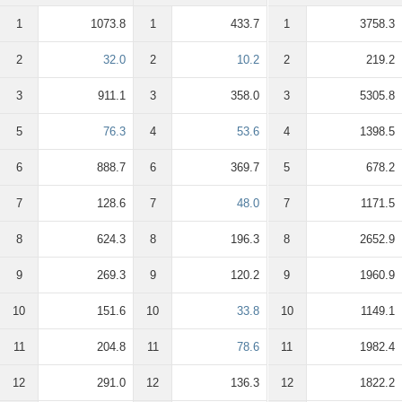
1
1073.8
1
433.7
1
3758.3
2
32.0
2
10.2
2
219.2
3
911.1
3
358.0
3
5305.8
5
76.3
4
53.6
4
1398.5
6
888.7
6
369.7
5
678.2
7
128.6
7
48.0
7
1171.5
8
624.3
8
196.3
8
2652.9
9
269.3
9
120.2
9
1960.9
10
151.6
10
33.8
10
1149.1
11
204.8
11
78.6
11
1982.4
12
291.0
12
136.3
12
1822.2