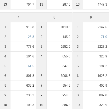
13
704.7
13
287.8
13
4747.3
7
8
9
1
915.8
1
3110.3
1
2147.6
2
25.8
2
145.9
2
71.0
3
777.6
3
2652.9
3
2227.2
4
104.6
4
855.0
4
326.9
5
61.5
5
347.6
5
194.2
6
801.8
6
3006.6
6
1625.2
8
635.2
7
954.5
7
400.9
9
236.2
9
954.5
8
809.0
10
103.3
10
884.3
10
326.9