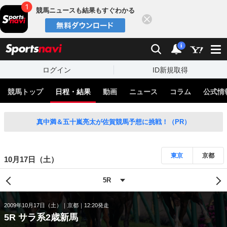
競馬ニュースも結果もすぐわかる
閉じる
スポーツナビ
検索
通知
i
ログイン
ID新規取得
競馬トップ
日程・結果
動画
ニュース
コラム
公式情
真中満＆五十嵐亮太が佐賀競馬予想に挑戦！（PR）
東京
京都
10月17日（土）
2009年10月17日（土）
京都
12:20発走
5R サラ系2歳新馬