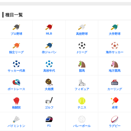
種目一覧
MLB
プロ野球
高校野球
大学野球
独立リーグ
侍ジャパン
Jリーグ
海外サッカー
サッカー代表
高校年代
競馬
地方競馬
ボートレース
大相撲
フィギュア
カーリング
格闘技
ゴルフ
テニス
卓球
F1
バドミントン
バレーボール
ラグビー