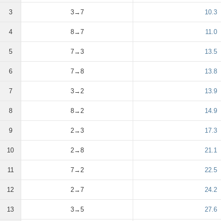
3
3→7
10.3
4
8→7
11.0
5
7→3
13.5
6
7→8
13.8
7
3→2
13.9
8
8→2
14.9
9
2→3
17.3
10
2→8
21.1
11
7→2
22.5
12
2→7
24.2
13
3→5
27.6