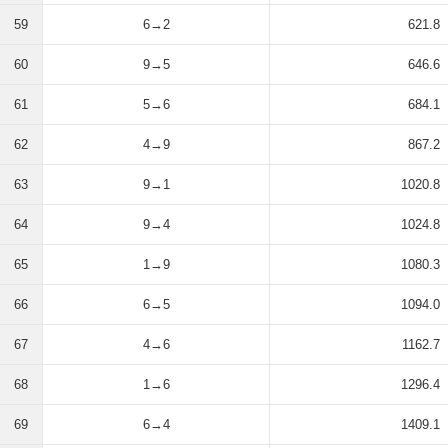
59
6→2
621.8
60
9→5
646.6
61
5→6
684.1
62
4→9
867.2
63
9→1
1020.8
64
9→4
1024.8
65
1→9
1080.3
66
6→5
1094.0
67
4→6
1162.7
68
1→6
1296.4
69
6→4
1409.1