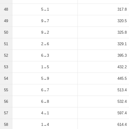
48
5→1
317.8
49
9→7
320.5
50
9→2
325.8
51
2→6
329.1
52
6→3
395.3
53
1→5
432.2
54
5→9
445.5
55
6→7
513.4
56
6→8
532.4
57
4→1
597.4
58
1→4
614.4