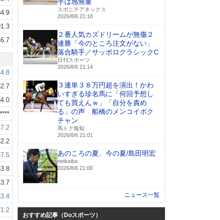
手は感無量
スポニチアネックス
4.9
2026/8/6 21:18
1.3
２番人気カズドリームが無傷２
6.7
連勝「今のところ注文がない」
落合騎手／サッポロクラシックC
日刊スポーツ
2026/8/6 21:14
44.8
３連単３８万円超を演出！かわ
2.7
いすぎる珍名馬に「何回予想し
4.0
ても買えんｗ」「自分を責め
る」の声 船橋のメンコイボク
****
チャン
47.2
馬トク報知
2026/8/6 21:01
2.2
あのころの夏、今の夏/島田明宏
47.5
netkeiba
3.8
2026/8/6 21:00
3.7
ニュース一覧
63.4
71.2
おすすめ記事（Doスポーツ）