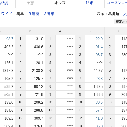
戦成績
予想
オッズ
結果
コースレコ
ワイド
馬単
３連複
３連単
表示：
馬番順
人
確定オ
2
3
4
5
6
98.7
1
131.0
1
****
1
22.9
1
118
402.2
2
436.6
2
****
2
91.4
2
171
****
4
****
3
****
3
93.7
3
280
125.1
5
120.1
5
****
4
****
4
1317.8
6
2138.3
6
****
6
440.7
5
112
105.2
7
125.7
7
****
7
26.3
7
87
538.2
8
807.2
8
****
8
130.5
8
197
505.1
9
721.9
9
****
9
133.3
9
201
133.0
10
209.2
10
****
10
39.6
10
148
184.6
11
298.8
11
****
11
57.4
11
197
189.2
12
309.7
12
****
12
41.0
12
195
309.4
13
376.6
13
****
13
86.0
13
200