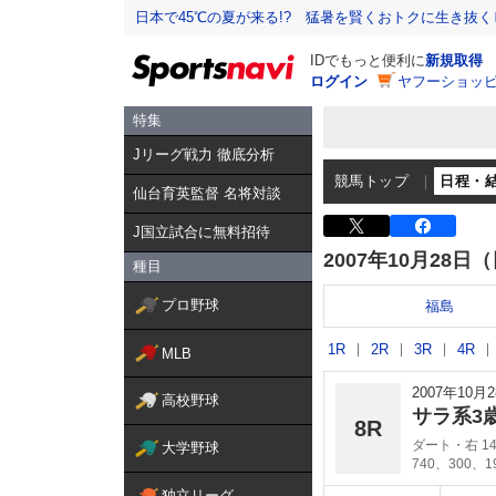
日本で45℃の夏が来る!? 猛暑を賢くおトクに生き抜く
IDでもっと便利に
新規取得
ログイン
ヤフーショッピ
特集
Jリーグ戦力 徹底分析
競馬トップ
日程・
仙台育英監督 名将対談
J国立試合に無料招待
2007年10月28日
種目
プロ野球
福島
1R
2R
3R
4R
MLB
2007年10
高校野球
サラ系3
8R
ダート・右 14
大学野球
740、300、
独立リーグ