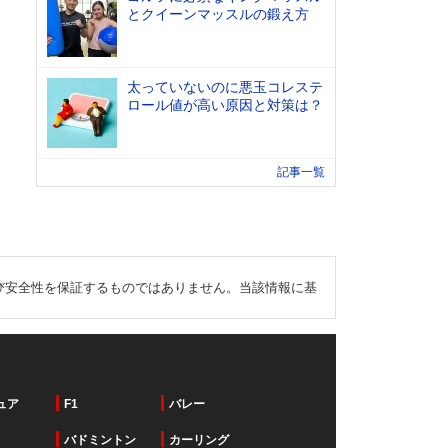
とクイーンマッスルの鍛え方
太っていないのに悪玉コレステ
ロール値が高い原因と対策は？
記事一覧
び安全性を保証するものではありません。当該情報に基
ュア
F1
バレー
バドミントン
カーリング