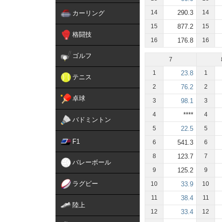
14
290.3
14
カーリング
15
877.2
15
格闘技
16
176.8
16
ゴルフ
7
1
23.8
1
テニス
2
76.2
2
卓球
3
98.1
3
4
****
4
バドミントン
5
22.5
5
F1
6
541.3
6
8
123.7
7
バレーボール
9
125.2
9
ラグビー
10
33.9
10
11
38.4
11
陸上
12
33.4
12