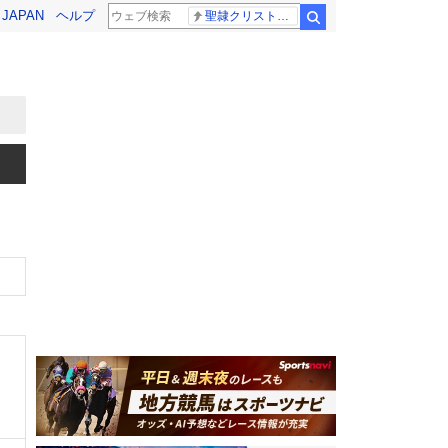
! JAPAN
ヘルプ
聖隷クリストファー高校
検索