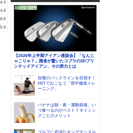
4.4
4.8
8.8
5.9
【2026年上半期アイアン座談会】「なんじ
ゃこりゃ？」識者が驚いたコブラの3Dプリ
ンテッドアイアン、その実力とは
自慢のバックラインを目指す！
HIITでおこなう「背中徹底トレ
ーニング」
バナナは朝・夜・運動前後、い
つ食べるのがベスト？タイミン
グごとのメリット
ゴルフに必須なキングマッスル