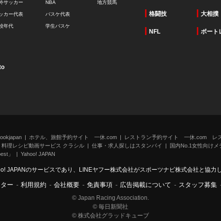
外サッカー
NBA
地方競馬
格闘技
大相撲
ッカー代表
バスケ代表
校年代
学生バスケ
NFL
ボート
to
kjapan
ホテル、旅館予約サイト 一休.com
レストラン予約サイト 一休.com レ
料理レシピ動画サービス クラシル
仕事・求人探しはスタンバイ
国内No.1女性向けメデ
st」
Yahoo! JAPAN
oo! JAPANのサービスであり、LINEヤフー株式会社がスポーツナビ株式会社と協
ンター
-
利用規約
-
会社概要
-
免責事項
-
広告掲載について
-
スタッフ募集
© Japan Racing Association.
© 毎日新聞社
© 株式会社グラッドキューブ