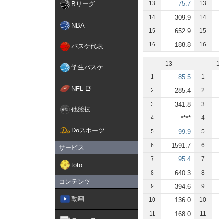
13
75.7
13
Bリーグ
14
309.9
14
NBA
15
652.9
15
16
188.8
16
バスケ代表
13
学生バスケ
1
85.5
1
NFL
2
285.4
2
3
341.8
3
他競技
4
****
4
Doスポーツ
5
99.9
5
6
1591.7
6
サービス
7
95.4
7
toto
8
640.3
8
コンテンツ
9
394.6
9
動画
10
136.0
10
11
168.0
11