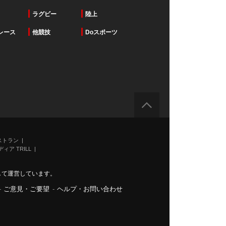
ラグビー
陸上
レース
他競技
Doスポーツ
ストラン
ィア TRILL
力して運営しています。
-
ご意見・ご要望
-
ヘルプ・お問い合わせ