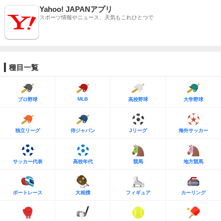
Yahoo! JAPANアプリ
スポーツ情報やニュース、天気もこれひとつで
種目一覧
MLB
プロ野球
高校野球
大学野球
独立リーグ
侍ジャパン
Jリーグ
海外サッカー
サッカー代表
高校年代
競馬
地方競馬
ボートレース
大相撲
フィギュア
カーリング