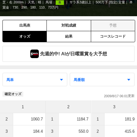
芝・右 2000m
天気：
晴
馬場：
サラ系3歳以上
500万下 [指定] 定量
本
良
賞金：730、290、180、110、73万円
出馬表
対戦成績
予想
オッズ
結果
コースレコード
先週的中! AIが日曜重賞を大予想
確定オッズ
2009/8/17 06:01
1
2
3
2
1060.7
1
1184.7
1
181.9
3
184.4
3
550.0
2
415.6