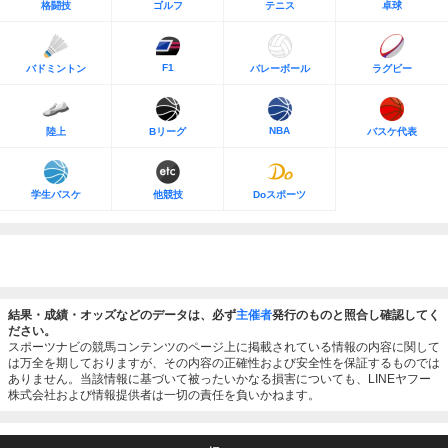
格闘技
ゴルフ
テニス
卓球
F1
バドミントン
バレーボール
ラグビー
NBA
陸上
Bリーグ
バスケ代表
学生バスケ
他競技
Doスポーツ
結果・成績・オッズなどのデータは、必ず
主催者
発行のものと照合し確認してく
ださい。
スポーツナビの競馬コンテンツのページ上に掲載されている情報の内容に関して
は万全を期しておりますが、その内容の正確性および安全性を保証するものでは
ありません。当該情報に基づいて被ったいかなる損害についても、LINEヤフー
株式会社および情報提供者は一切の責任を負いかねます。