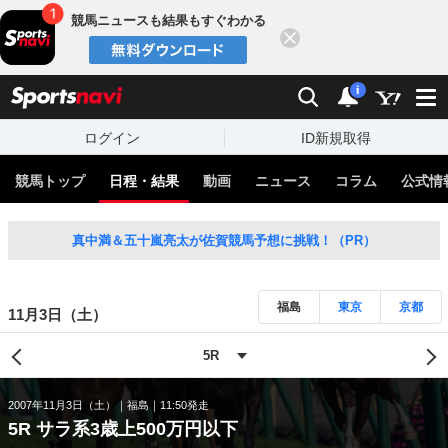
競馬ニュースも結果もすぐわかる
閉じる
スポーツナビ
検索
通知
i
ログイン
ID新規取得
競馬トップ
日程・結果
動画
ニュース
コラム
公式情
真中満＆五十嵐亮太が佐賀競馬予想に挑戦！（PR）
福島
東京
京都
11月3日（土）
2007年11月3日（土）
福島
11:50発走
5R サラ系3歳上500万円以下