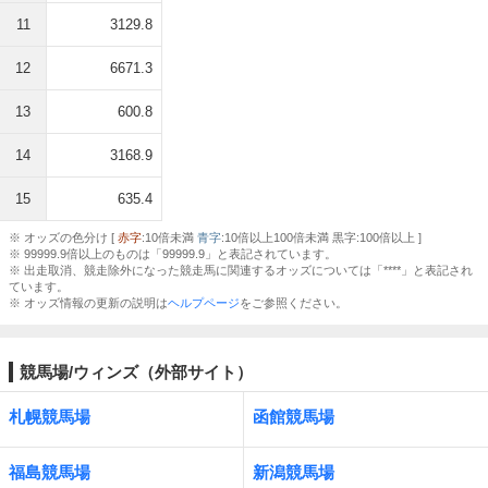
11
3129.8
12
6671.3
13
600.8
14
3168.9
15
635.4
※ オッズの色分け [
赤字
:10倍未満
青字
:10倍以上100倍未満 黒字:100倍以上 ]
※ 99999.9倍以上のものは「99999.9」と表記されています。
※ 出走取消、競走除外になった競走馬に関連するオッズについては「****」と表記され
ています。
※ オッズ情報の更新の説明は
ヘルプページ
をご参照ください。
競馬場/ウィンズ（外部サイト）
札幌競馬場
函館競馬場
福島競馬場
新潟競馬場