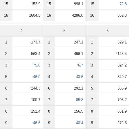
15
152.9
15
998.1
15
72.8
16
1604.5
16
4296.8
16
862.3
4
5
6
1
173.7
1
247.1
1
629.1
2
563.4
2
496.1
2
2148.4
3
75.0
3
76.7
3
324.2
5
46.0
4
43.6
4
349.7
6
244.3
6
292.1
5
385.9
7
100.7
7
85.8
7
708.2
8
151.4
8
156.5
8
661.9
9
46.6
9
48.4
9
272.6