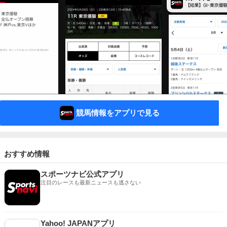
競馬情報をアプリで見る
おすすめ情報
スポーツナビ公式アプリ
注目のレースも最新ニュースも逃さない
Yahoo! JAPANアプリ