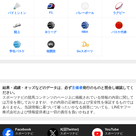
F1
バドミントン
バレーボール
ラグビー
NBA
陸上
Bリーグ
バスケ代表
学生バスケ
他競技
Doスポーツ
結果・成績・オッズなどのデータは、必ず
主催者
発行のものと照合し確認してく
ださい。
スポーツナビの競馬コンテンツのページ上に掲載されている情報の内容に関して
は万全を期しておりますが、その内容の正確性および安全性を保証するものでは
ありません。当該情報に基づいて被ったいかなる損害についても、LINEヤフー
株式会社および情報提供者は一切の責任を負いかねます。
Facebook
X(旧Twitter)
YouTube
スポーツナビ
スポーツナビ
スポーツナビ