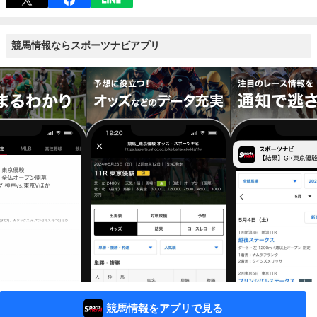
競馬情報ならスポーツナビアプリ
競馬情報をアプリで見る