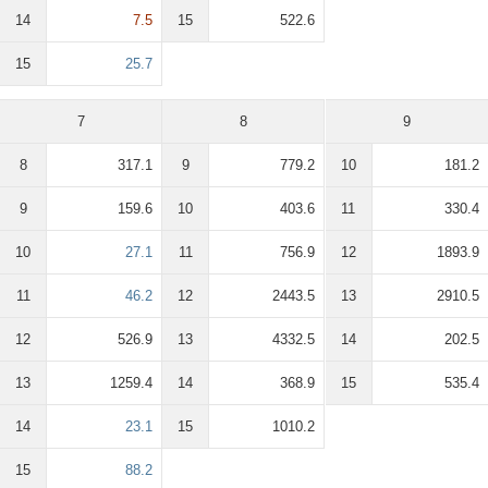
14
7.5
15
522.6
15
25.7
7
8
9
8
317.1
9
779.2
10
181.2
9
159.6
10
403.6
11
330.4
10
27.1
11
756.9
12
1893.9
11
46.2
12
2443.5
13
2910.5
12
526.9
13
4332.5
14
202.5
13
1259.4
14
368.9
15
535.4
14
23.1
15
1010.2
15
88.2