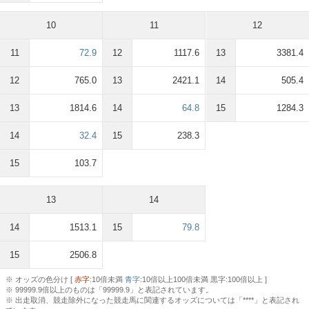
10
11
12
11
72.9
12
1117.6
13
3381.4
12
765.0
13
2421.1
14
505.4
13
1814.6
14
64.8
15
1284.3
14
32.4
15
238.3
15
103.7
13
14
14
1513.1
15
79.8
15
2506.8
※ オッズの色分け [
赤字
:10倍未満
青字
:10倍以上100倍未満 黒字:100倍以上 ]
※ 99999.9倍以上のものは「99999.9」と表記されています。
※ 出走取消、競走除外になった競走馬に関連するオッズについては「****」と表記され