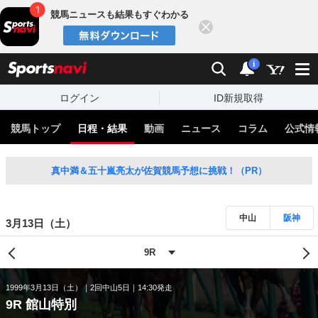
競馬ニュースも結果もすぐわかる
閉じる
スポーツナビ
検索
通知
i
ログイン
ID新規取得
競馬トップ
日程・結果
動画
ニュース
コラム
公式情
真中満＆五十嵐亮太が佐賀競馬予想に挑戦！（PR）
中山
阪神
3月13日（土）
1999年3月13日（土）
2回中山5日
14:30発走
9R 館山特別