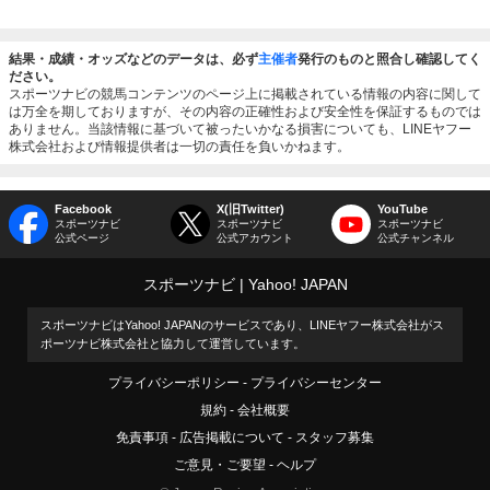
結果・成績・オッズなどのデータは、必ず
主催者
発行のものと照合し確認してく
ださい。
スポーツナビの競馬コンテンツのページ上に掲載されている情報の内容に関して
は万全を期しておりますが、その内容の正確性および安全性を保証するものでは
ありません。当該情報に基づいて被ったいかなる損害についても、LINEヤフー
株式会社および情報提供者は一切の責任を負いかねます。
Facebook
X(旧Twitter)
YouTube
スポーツナビ
スポーツナビ
スポーツナビ
公式ページ
公式アカウント
公式チャンネル
スポーツナビ
Yahoo! JAPAN
スポーツナビはYahoo! JAPANのサービスであり、LINEヤフー株式会社がス
ポーツナビ株式会社と協力して運営しています。
プライバシーポリシー
プライバシーセンター
規約
会社概要
免責事項
広告掲載について
スタッフ募集
ご意見・ご要望
ヘルプ