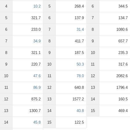
4
10.2
5
268.4
6
344.5
5
321.7
6
137.9
7
134.7
6
233.0
7
31.4
8
1080.6
7
34.9
8
411.7
9
657.7
8
321.1
9
187.5
10
235.3
9
220.7
10
50.3
11
317.6
10
47.6
11
78.0
12
2082.6
11
86.9
12
640.8
13
1796.4
12
875.2
13
1577.2
14
160.5
13
1300.7
14
40.8
15
469.4
14
45.8
15
122.5