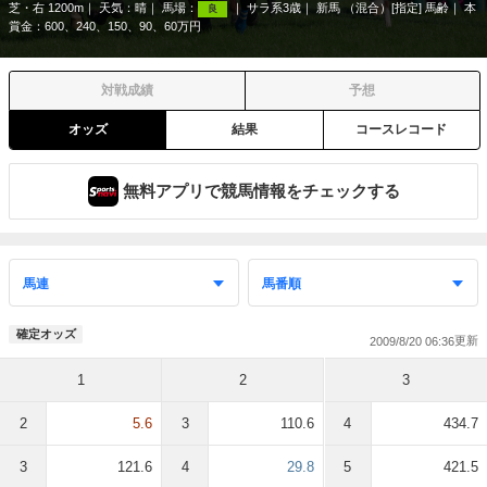
芝・右 1200m
天気：
晴
馬場：
サラ系3歳
新馬 （混合）[指定] 馬齢
本
良
賞金：600、240、150、90、60万円
対戦成績
予想
オッズ
結果
コースレコード
無料アプリで競馬情報をチェックする
確定オッズ
2009/8/20 06:36
1
2
3
2
5.6
3
110.6
4
434.7
3
121.6
4
29.8
5
421.5