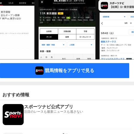
競馬情報をアプリで見る
おすすめ情報
スポーツナビ公式アプリ
注目のレースも最新ニュースも逃さない