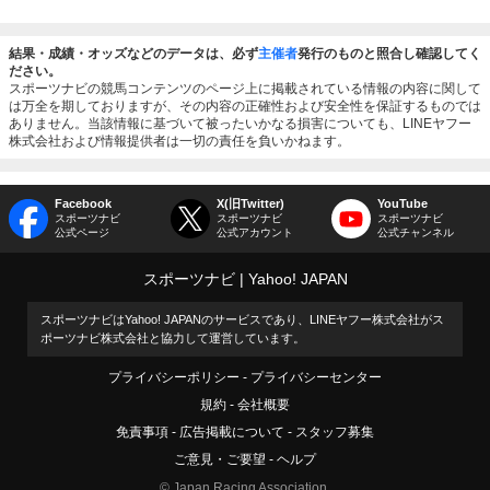
結果・成績・オッズなどのデータは、必ず
主催者
発行のものと照合し確認してく
ださい。
スポーツナビの競馬コンテンツのページ上に掲載されている情報の内容に関して
は万全を期しておりますが、その内容の正確性および安全性を保証するものでは
ありません。当該情報に基づいて被ったいかなる損害についても、LINEヤフー
株式会社および情報提供者は一切の責任を負いかねます。
Facebook
X(旧Twitter)
YouTube
スポーツナビ
スポーツナビ
スポーツナビ
公式ページ
公式アカウント
公式チャンネル
スポーツナビ
Yahoo! JAPAN
スポーツナビはYahoo! JAPANのサービスであり、LINEヤフー株式会社がス
ポーツナビ株式会社と協力して運営しています。
プライバシーポリシー
プライバシーセンター
規約
会社概要
免責事項
広告掲載について
スタッフ募集
ご意見・ご要望
ヘルプ
© Japan Racing Association.