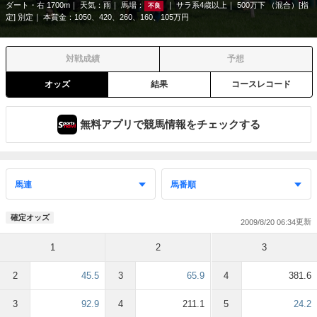
ダート・右 1700m
天気：
雨
馬場：
サラ系4歳以上
500万下 （混合）[指
不良
定] 別定
本賞金：1050、420、260、160、105万円
対戦成績
予想
オッズ
結果
コースレコード
無料アプリで競馬情報をチェックする
確定オッズ
2009/8/20 06:34
1
2
3
2
45.5
3
65.9
4
381.6
3
92.9
4
211.1
5
24.2