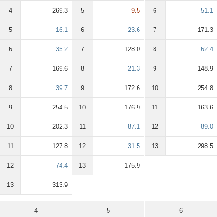
4
269.3
5
9.5
6
51.1
5
16.1
6
23.6
7
171.3
6
35.2
7
128.0
8
62.4
7
169.6
8
21.3
9
148.9
8
39.7
9
172.6
10
254.8
9
254.5
10
176.9
11
163.6
10
202.3
11
87.1
12
89.0
11
127.8
12
31.5
13
298.5
12
74.4
13
175.9
13
313.9
4
5
6