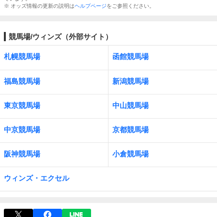
※ オッズ情報の更新の説明は
ヘルプページ
をご参照ください。
競馬場/ウィンズ（外部サイト）
札幌競馬場
函館競馬場
福島競馬場
新潟競馬場
東京競馬場
中山競馬場
中京競馬場
京都競馬場
阪神競馬場
小倉競馬場
ウィンズ・エクセル