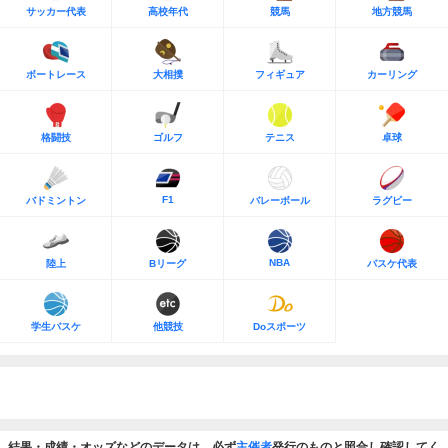
サッカー代表
高校年代
競馬
地方競馬
ボートレース
大相撲
フィギュア
カーリング
格闘技
ゴルフ
テニス
卓球
F1
バドミントン
バレーボール
ラグビー
NBA
陸上
Bリーグ
バスケ代表
学生バスケ
他競技
Doスポーツ
結果・成績・オッズなどのデータは、必ず
主催者
発行のものと照合し確認してく