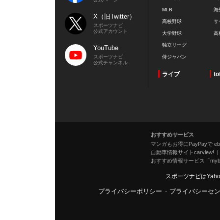
MLB
海
X（旧Twitter）
高校野球
サ
スポーツナビ
公式アカウント
大学野球
高
独立リーグ
YouTube
スポーツナビ
侍ジャパン
公式チャンネル
ライブ
to
おすすめサービス
マンガもお得にPayPayで eboo
自動車情報サイトcarview!
おすすめ情報サービス「mybe
スポーツナビはYah
プライバシーポリシー
-
プライバシーセ