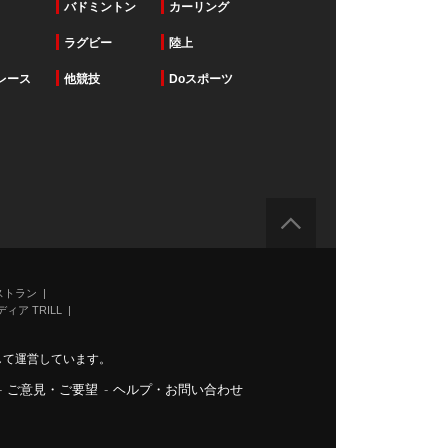
バドミントン
カーリング
ラグビー
陸上
レース
他競技
Doスポーツ
ストラン
ィア TRILL
力して運営しています。
-
ご意見・ご要望
-
ヘルプ・お問い合わせ