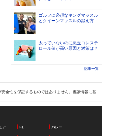
ゴルフに必須なキングマッスル
とクイーンマッスルの鍛え方
太っていないのに悪玉コレステ
ロール値が高い原因と対策は？
記事一覧
び安全性を保証するものではありません。当該情報に基
ュア
F1
バレー