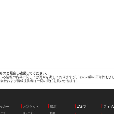
ものと照合し確認してください。
いる情報の内容に関しては万全を期しておりますが、その内容の正確性およ
式会社および情報提供者は一切の責任を負いかねます。
ッカー
バスケット
競馬
ゴルフ
フィギ
リーグ
Bリーグ
競馬