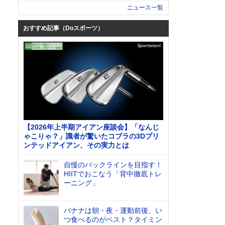
ニュース一覧
おすすめ記事（Doスポーツ）
【2026年上半期アイアン座談会】「なんじ
ゃこりゃ？」識者が驚いたコブラの3Dプリ
ンテッドアイアン、その実力とは
自慢のバックラインを目指す！
HIITでおこなう「背中徹底トレ
ーニング」
バナナは朝・夜・運動前後、い
つ食べるのがベスト？タイミン