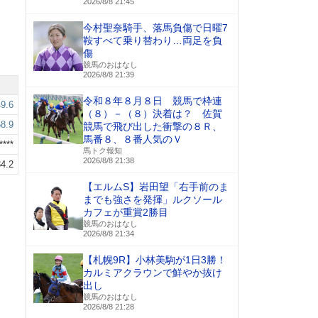
2026/8/8 21:45
今村聖奈騎手、落馬負傷で日曜7
鞍すべて乗り替わり…両足を負
傷
競馬のおはなし
2026/8/8 21:39
令和８年８月８日 競馬で枠連
49.6
（８）－（８）決着は？ 佐賀
58.9
競馬で飛び出した衝撃の８Ｒ、
馬番８、８番人気のＶ
****
馬トク報知
2026/8/8 21:38
4.2
【エルムS】岩田望「右手前のま
までも強さを発揮」ルクソール
カフェが重賞2勝目
競馬のおはなし
2026/8/8 21:34
【札幌9R】小林美駒が1日3勝！
カルミアクラウンで鮮やか抜け
出し
競馬のおはなし
2026/8/8 21:28