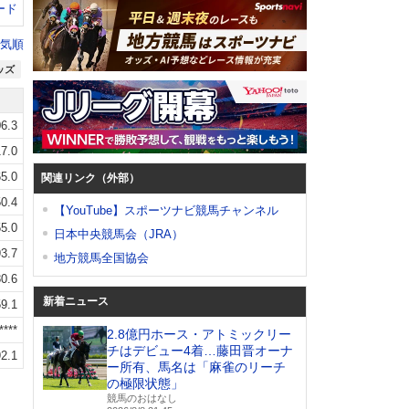
ード
気順
ッズ
6.3
7.0
5.0
関連リンク（外部）
0.4
【YouTube】スポーツナビ競馬チャンネル
5.0
日本中央競馬会（JRA）
3.7
地方競馬全国協会
0.6
新着ニュース
9.1
****
2.8億円ホース・アトミックリー
チはデビュー4着…藤田晋オーナ
2.1
ー所有、馬名は「麻雀のリーチ
の極限状態」
競馬のおはなし