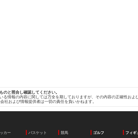
ものと照合し確認してください。
いる情報の内容に関しては万全を期しておりますが、その内容の正確性およ
式会社および情報提供者は一切の責任を負いかねます。
ッカー
バスケット
競馬
ゴルフ
フィギ