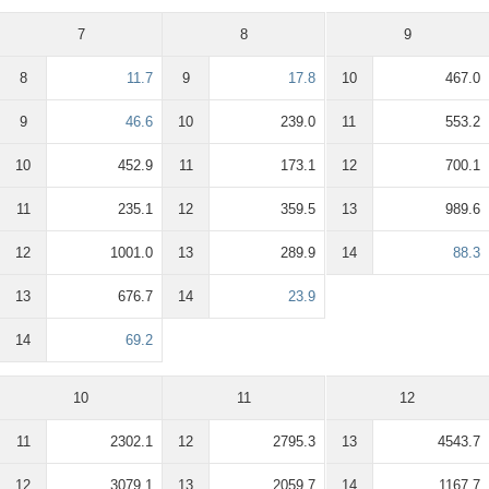
7
8
9
8
11.7
9
17.8
10
467.0
9
46.6
10
239.0
11
553.2
10
452.9
11
173.1
12
700.1
11
235.1
12
359.5
13
989.6
12
1001.0
13
289.9
14
88.3
13
676.7
14
23.9
14
69.2
10
11
12
11
2302.1
12
2795.3
13
4543.7
12
3079.1
13
2059.7
14
1167.7