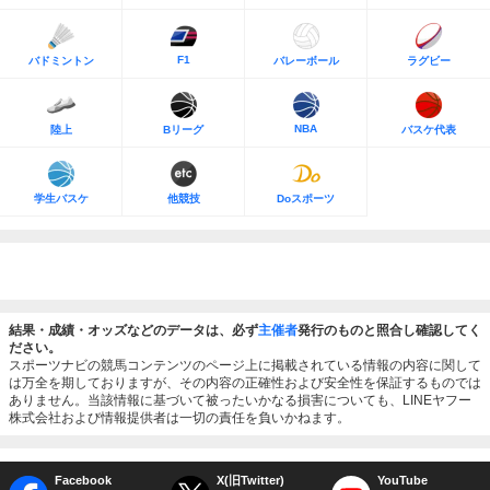
F1
バドミントン
バレーボール
ラグビー
NBA
陸上
Bリーグ
バスケ代表
学生バスケ
他競技
Doスポーツ
結果・成績・オッズなどのデータは、必ず
主催者
発行のものと照合し確認してく
ださい。
スポーツナビの競馬コンテンツのページ上に掲載されている情報の内容に関して
は万全を期しておりますが、その内容の正確性および安全性を保証するものでは
ありません。当該情報に基づいて被ったいかなる損害についても、LINEヤフー
株式会社および情報提供者は一切の責任を負いかねます。
Facebook
X(旧Twitter)
YouTube