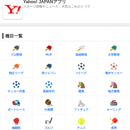
Yahoo! JAPANアプリ
スポーツ情報やニュース、天気もこれひとつで
種目一覧
MLB
プロ野球
高校野球
大学野球
独立リーグ
侍ジャパン
Jリーグ
海外サッカー
サッカー代表
高校年代
競馬
地方競馬
ボートレース
大相撲
フィギュア
カーリング
格闘技
ゴルフ
テニス
卓球