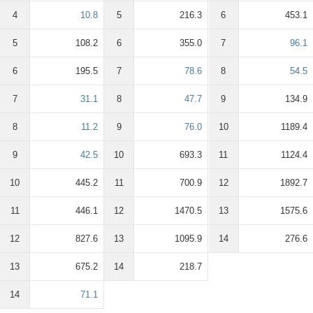
4
10.8
5
216.3
6
453.1
5
108.2
6
355.0
7
96.1
6
195.5
7
78.6
8
54.5
7
31.1
8
47.7
9
134.9
8
11.2
9
76.0
10
1189.4
9
42.5
10
693.3
11
1124.4
10
445.2
11
700.9
12
1892.7
11
446.1
12
1470.5
13
1575.6
12
827.6
13
1095.9
14
276.6
13
675.2
14
218.7
14
71.1