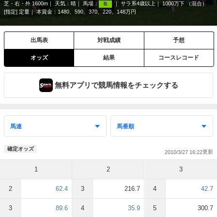
芝・右・外 1600m
天気：
晴
馬場：
サラ系4歳以上
1000万下 （混合）
良
[指定] 定量
本賞金：1480、590、370、220、148万円
出馬表
対戦成績
予想
オッズ
結果
コースレコード
無料アプリで競馬情報をチェックする
確定オッズ
2010/3/27 16:22
1
2
3
2
62.4
3
216.7
4
42.7
3
89.6
4
35.9
5
300.7