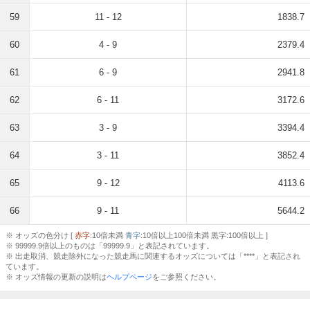
59
11 - 12
1838.7
60
4 - 9
2379.4
61
6 - 9
2941.8
62
6 - 11
3172.6
63
3 - 9
3394.4
64
3 - 11
3852.4
65
9 - 12
4113.6
66
9 - 11
5644.2
※ オッズの色分け [
赤字
:10倍未満
青字
:10倍以上100倍未満 黒字:100倍以上 ]
※ 99999.9倍以上のものは「99999.9」と表記されています。
※ 出走取消、競走除外になった競走馬に関連するオッズについては「****」と表記され
ています。
※ オッズ情報の更新の説明は
ヘルプページ
をご参照ください。