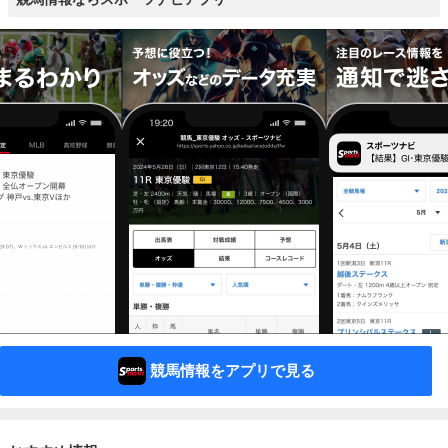
競馬情報をアプリで見る