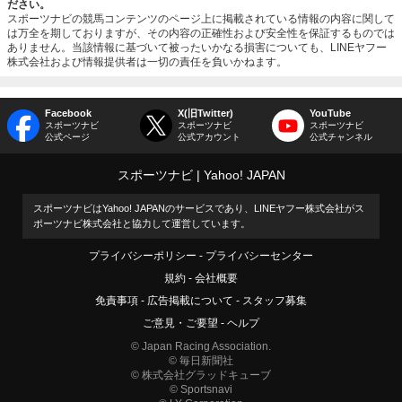
ださい。
スポーツナビの競馬コンテンツのページ上に掲載されている情報の内容に関して
は万全を期しておりますが、その内容の正確性および安全性を保証するものでは
ありません。当該情報に基づいて被ったいかなる損害についても、LINEヤフー
株式会社および情報提供者は一切の責任を負いかねます。
Facebook
X(旧Twitter)
YouTube
スポーツナビ
スポーツナビ
スポーツナビ
公式ページ
公式アカウント
公式チャンネル
スポーツナビ
Yahoo! JAPAN
スポーツナビはYahoo! JAPANのサービスであり、LINEヤフー株式会社がス
ポーツナビ株式会社と協力して運営しています。
プライバシーポリシー
プライバシーセンター
規約
会社概要
免責事項
広告掲載について
スタッフ募集
ご意見・ご要望
ヘルプ
© Japan Racing Association.
© 毎日新聞社
© 株式会社グラッドキューブ
© Sportsnavi