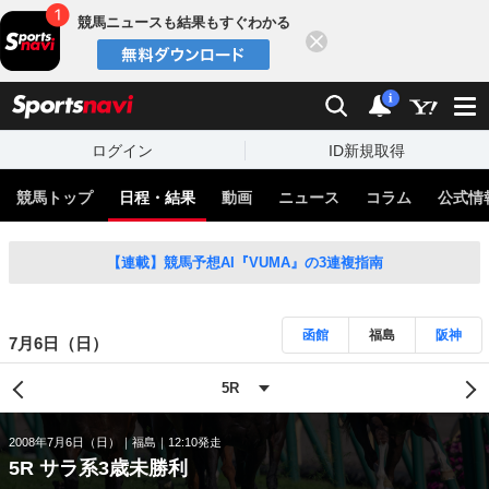
競馬ニュースも結果もすぐわかる
閉じる
スポーツナビ
検索
通知
i
ログイン
ID新規取得
競馬トップ
日程・結果
動画
ニュース
コラム
公式情
【連載】競馬予想AI『VUMA』の3連複指南
函館
福島
阪神
7月6日（日）
2008年7月6日（日）
福島
12:10発走
5R サラ系3歳未勝利