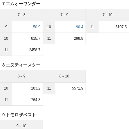
7 エムオーワンダー
7－8
7－9
7－10
9
50.9
10
90.4
11
5107.5
10
815.7
11
298.9
11
2458.7
8 エヌティースター
8－9
8－10
10
183.2
11
5571.9
11
764.8
9 トモロザベスト
9－10