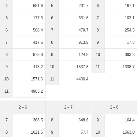
4
681.6
5
231.7
6
167.1
5
177.6
6
651.6
7
103.1
6
508.4
7
479.7
8
254.5
7
417.6
8
913.9
9
17.8
8
873.8
9
124.8
10
393.8
9
113.2
10
1537.8
11
1338.7
10
1571.6
11
4400.4
11
4903.2
2－6
2－7
2－8
7
368.5
8
648.6
9
164.4
8
1021.5
9
57.7
10
1563.0