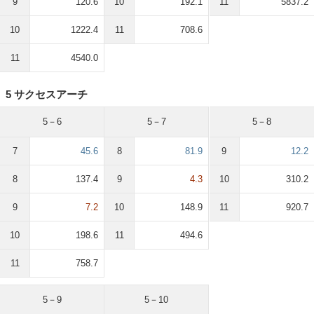
9
120.6
10
192.1
11
5837.2
10
1222.4
11
708.6
11
4540.0
5 サクセスアーチ
5－6
5－7
5－8
7
45.6
8
81.9
9
12.2
8
137.4
9
4.3
10
310.2
9
7.2
10
148.9
11
920.7
10
198.6
11
494.6
11
758.7
5－9
5－10