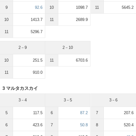
9
92.6
10
1098.7
11
5645.2
10
1413.7
11
2689.9
11
5296.7
2－9
2－10
10
251.5
11
6703.6
11
910.0
3 マルタカスカイ
3－4
3－5
3－6
5
117.5
6
87.2
7
207.6
6
423.6
7
50.8
8
520.4