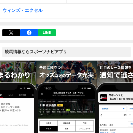
ウィンズ・エクセル
競馬情報ならスポーツナビアプリ