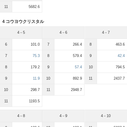
11
5682.6
4 コウヨウクリスタル
4－5
4－6
4－7
6
101.0
7
266.4
8
463.6
7
75.3
8
579.4
9
42.4
8
179.2
9
57.4
10
794.5
9
11.9
10
892.9
11
2437.7
10
298.7
11
2948.7
11
1193.5
4－8
4－9
4－10