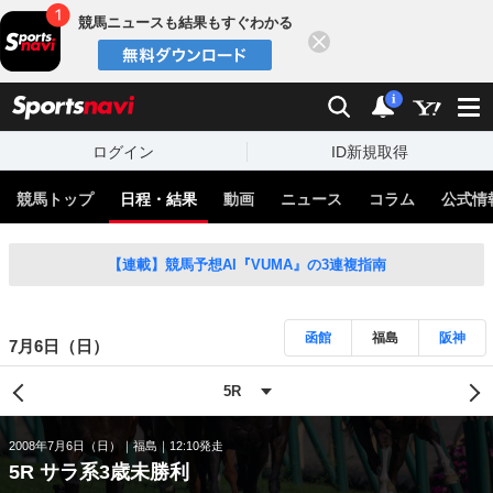
競馬ニュースも結果もすぐわかる
閉じる
スポーツナビ
検索
通知
i
ログイン
ID新規取得
競馬トップ
日程・結果
動画
ニュース
コラム
公式情
【連載】競馬予想AI『VUMA』の3連複指南
函館
福島
阪神
7月6日（日）
2008年7月6日（日）
福島
12:10発走
5R サラ系3歳未勝利