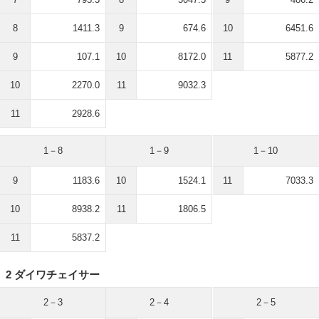
8
1411.3
9
674.6
10
6451.6
9
107.1
10
8172.0
11
5877.2
10
2270.0
11
9032.3
11
2928.6
1－8
1－9
1－10
9
1183.6
10
1524.1
11
7033.3
10
8938.2
11
1806.5
11
5837.2
2 ダイワチェイサー
2－3
2－4
2－5