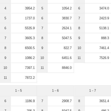
4
3954.2
5
1054.2
6
3474.0
5
1737.0
6
3830.7
7
2423.9
6
5535.9
7
2624.1
8
5138.1
7
3605.3
8
5047.5
9
888.3
8
6500.5
9
822.7
10
7461.4
9
1086.2
10
6451.6
11
7526.9
10
7397.1
11
8846.0
11
7872.2
1－5
1－6
1－7
6
1186.9
7
2908.7
8
3651.4
7
795.3
8
5047.5
9
486.2