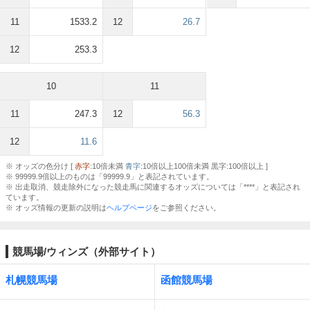
11
1533.2
12
26.7
12
253.3
10
11
11
247.3
12
56.3
12
11.6
※ オッズの色分け [
赤字
:10倍未満
青字
:10倍以上100倍未満 黒字:100倍以上 ]
※ 99999.9倍以上のものは「99999.9」と表記されています。
※ 出走取消、競走除外になった競走馬に関連するオッズについては「****」と表記され
ています。
※ オッズ情報の更新の説明は
ヘルプページ
をご参照ください。
競馬場/ウィンズ（外部サイト）
札幌競馬場
函館競馬場