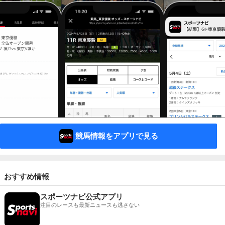
競馬情報をアプリで見る
おすすめ情報
スポーツナビ公式アプリ
注目のレースも最新ニュースも逃さない