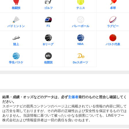
格闘技
ゴルフ
テニス
卓球
F1
バドミントン
バレーボール
ラグビー
NBA
陸上
Bリーグ
バスケ代表
学生バスケ
他競技
Doスポーツ
結果・成績・オッズなどのデータは、必ず
主催者
発行のものと照合し確認してく
ださい。
スポーツナビの競馬コンテンツのページ上に掲載されている情報の内容に関して
は万全を期しておりますが、その内容の正確性および安全性を保証するものでは
ありません。当該情報に基づいて被ったいかなる損害についても、LINEヤフー
株式会社および情報提供者は一切の責任を負いかねます。