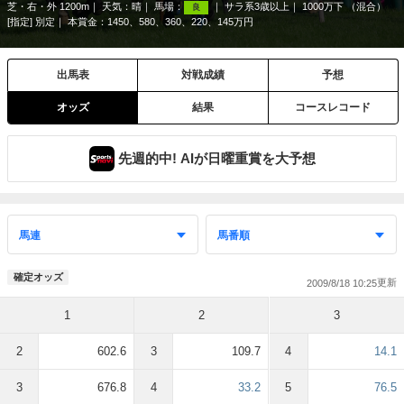
芝・右・外 1200m
天気：
晴
馬場：
サラ系3歳以上
1000万下 （混合）
良
[指定] 別定
本賞金：1450、580、360、220、145万円
出馬表
対戦成績
予想
オッズ
結果
コースレコード
先週的中! AIが日曜重賞を大予想
確定オッズ
2009/8/18 10:25
1
2
3
2
602.6
3
109.7
4
14.1
3
676.8
4
33.2
5
76.5