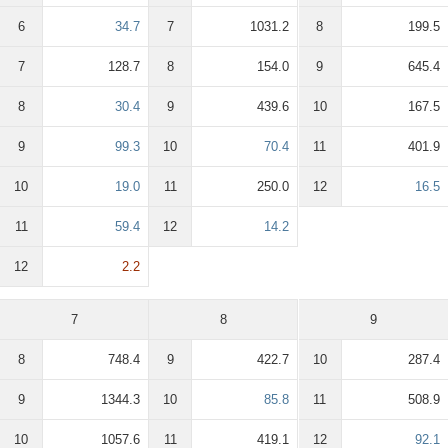
6
34.7
7
1031.2
8
199.5
7
128.7
8
154.0
9
645.4
8
30.4
9
439.6
10
167.5
9
99.3
10
70.4
11
401.9
10
19.0
11
250.0
12
16.5
11
59.4
12
14.2
12
2.2
7
8
9
8
748.4
9
422.7
10
287.4
9
1344.3
10
85.8
11
508.9
10
1057.6
11
419.1
12
92.1