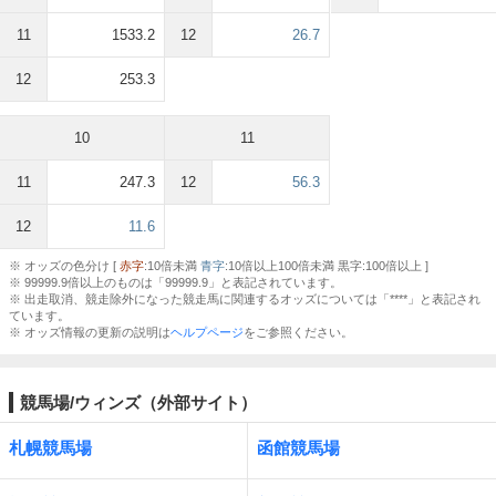
11
1533.2
12
26.7
12
253.3
10
11
11
247.3
12
56.3
12
11.6
※ オッズの色分け [
赤字
:10倍未満
青字
:10倍以上100倍未満 黒字:100倍以上 ]
※ 99999.9倍以上のものは「99999.9」と表記されています。
※ 出走取消、競走除外になった競走馬に関連するオッズについては「****」と表記され
ています。
※ オッズ情報の更新の説明は
ヘルプページ
をご参照ください。
競馬場/ウィンズ（外部サイト）
札幌競馬場
函館競馬場