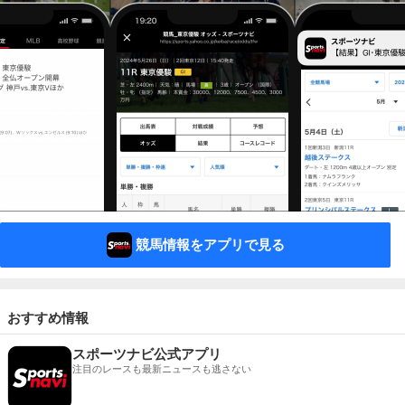
競馬情報をアプリで見る
おすすめ情報
スポーツナビ公式アプリ
注目のレースも最新ニュースも逃さない