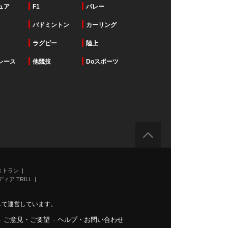
ュア
F1
バレー
バドミントン
カーリング
ラグビー
陸上
レース
他競技
Doスポーツ
ストラン
ィア TRILL
力して運営しています。
-
ご意見・ご要望
-
ヘルプ・お問い合わせ