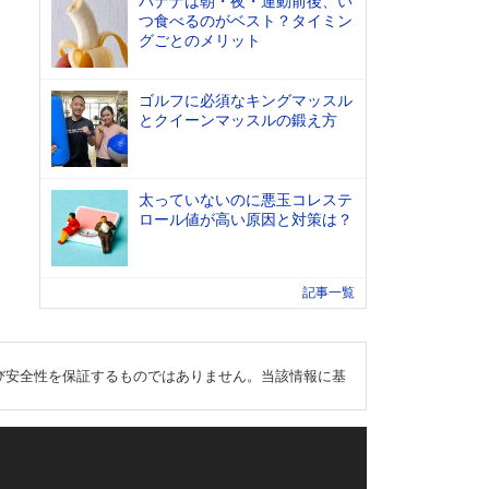
バナナは朝・夜・運動前後、い
つ食べるのがベスト？タイミン
グごとのメリット
ゴルフに必須なキングマッスル
とクイーンマッスルの鍛え方
太っていないのに悪玉コレステ
ロール値が高い原因と対策は？
記事一覧
び安全性を保証するものではありません。当該情報に基