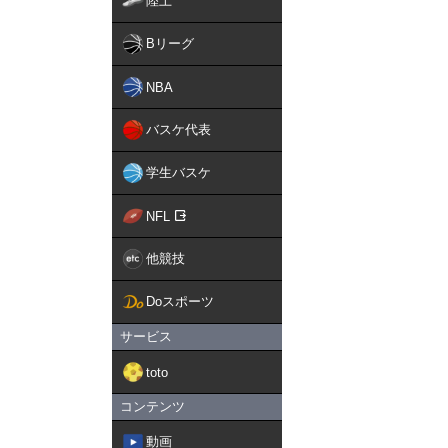
陸上
Bリーグ
NBA
バスケ代表
学生バスケ
NFL
他競技
Doスポーツ
サービス
toto
コンテンツ
動画