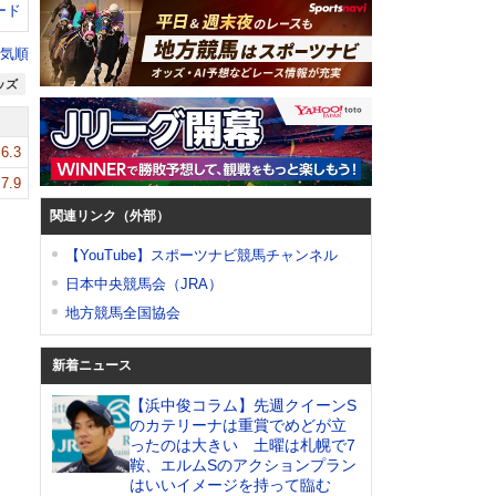
ード
気順
ッズ
6.3
7.9
関連リンク（外部）
【YouTube】スポーツナビ競馬チャンネル
日本中央競馬会（JRA）
地方競馬全国協会
新着ニュース
【浜中俊コラム】先週クイーンS
のカテリーナは重賞でめどが立
ったのは大きい 土曜は札幌で7
鞍、エルムSのアクションプラン
はいいイメージを持って臨む