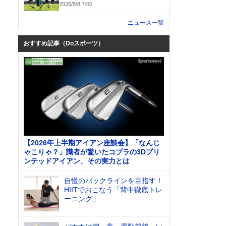
2026/8/8 7:00
ニュース一覧
おすすめ記事（Doスポーツ）
【2026年上半期アイアン座談会】「なんじ
ゃこりゃ？」識者が驚いたコブラの3Dプリ
ンテッドアイアン、その実力とは
自慢のバックラインを目指す！
HIITでおこなう「背中徹底トレ
ーニング」