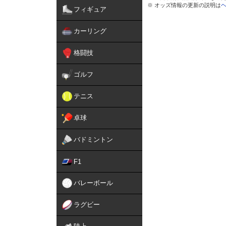
※ オッズ情報の更新の説明は
フィギュア
カーリング
格闘技
ゴルフ
テニス
卓球
バドミントン
F1
バレーボール
ラグビー