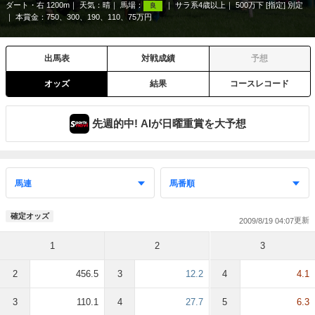
ダート・右 1200m
天気：
晴
馬場：
サラ系4歳以上
500万下 [指定] 別定
良
本賞金：750、300、190、110、75万円
出馬表
対戦成績
予想
オッズ
結果
コースレコード
先週的中! AIが日曜重賞を大予想
確定オッズ
2009/8/19 04:07
1
2
3
2
456.5
3
12.2
4
4.1
3
110.1
4
27.7
5
6.3