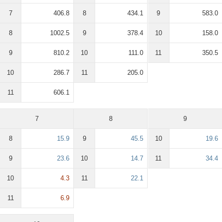
7
406.8
8
434.1
9
583.0
8
1002.5
9
378.4
10
158.0
9
810.2
10
111.0
11
350.5
10
286.7
11
205.0
11
606.1
7
8
9
8
15.9
9
45.5
10
19.6
9
23.6
10
14.7
11
34.4
10
4.3
11
22.1
11
6.9