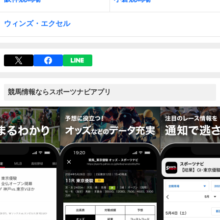
ウィンズ・エクセル
競馬情報ならスポーツナビアプリ