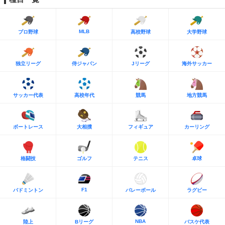
MLB
プロ野球
高校野球
大学野球
独立リーグ
侍ジャパン
Jリーグ
海外サッカー
サッカー代表
高校年代
競馬
地方競馬
ボートレース
大相撲
フィギュア
カーリング
格闘技
ゴルフ
テニス
卓球
F1
バドミントン
バレーボール
ラグビー
NBA
陸上
Bリーグ
バスケ代表