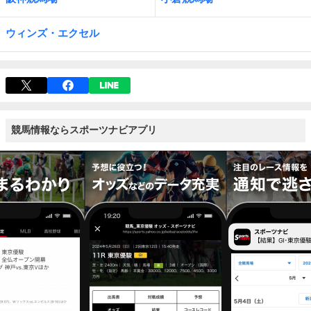
ウィンズ・エクセル
競馬情報ならスポーツナビアプリ